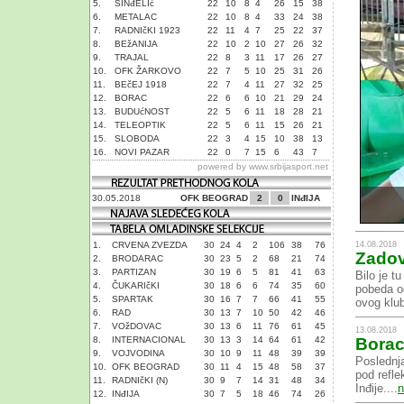
5.
SINđELIć
22
10
8
4
26
15
38
6.
METALAC
22
10
8
4
33
24
38
7.
RADNIčKI 1923
22
11
4
7
25
22
37
8.
BEžANIJA
22
10
2
10
27
26
32
9.
TRAJAL
22
8
3
11
17
26
27
10.
OFK ŽARKOVO
22
7
5
10
25
31
26
11.
BEčEJ 1918
22
7
4
11
27
32
25
12.
BORAC
22
6
6
10
21
29
24
13.
BUDUćNOST
22
5
6
11
18
28
21
14.
TELEOPTIK
22
5
6
11
15
26
21
15.
SLOBODA
22
3
4
15
10
38
13
16.
NOVI PAZAR
22
0
7
15
6
43
7
powered by
www.srbijasport.net
30.05.2018
OFK BEOGRAD
2
0
INđIJA
14.08.2018
1.
CRVENA ZVEZDA
30
24
4
2
106
38
76
Zadov
2.
BRODARAC
30
23
5
2
68
21
74
3.
PARTIZAN
30
19
6
5
81
41
63
Bilo je t
4.
ČUKARIčKI
30
18
6
6
74
35
60
pobeda od
5.
SPARTAK
30
16
7
7
66
41
55
ovog klub
6.
RAD
30
13
7
10
50
42
46
7.
VOžDOVAC
30
13
6
11
76
61
45
13.08.2018
8.
INTERNACIONAL
30
13
3
14
64
61
42
Borac 
9.
VOJVODINA
30
10
9
11
48
39
39
Poslednja
10.
OFK BEOGRAD
30
11
4
15
48
58
37
pod refle
11.
RADNIčKI (N)
30
9
7
14
31
48
34
Inđije....
n
12.
INđIJA
30
7
5
18
46
74
26