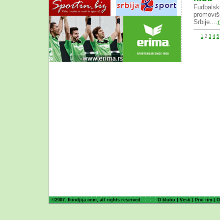
Fudbalski
promoviše
Srbije....
1
2
3
4
5
©2007. fkindjija.com, all rights reserved.
O klubu
|
Vesti
|
Prvi tim
|
O