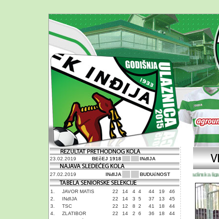
23.02.2019
BEčEJ 1918
INđIJA
Omladinska liga Sr
27.02.2019
INđIJA
BUDUćNOST
1.
JAVOR MATIS
22
14
4
4
44
19
46
2.
INđIJA
22
14
3
5
37
13
45
3.
TSC
22
12
8
2
41
18
44
4.
ZLATIBOR
22
14
2
6
36
18
44