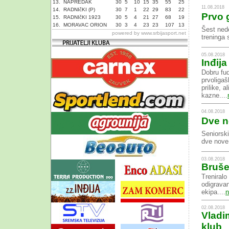
13.
NAPREDAK
30
5
10
15
35
55
25
11.08.2018
14.
RADNIčKI (P)
30
7
1
22
29
83
22
Prvo 
15.
RADNIčKI 1923
30
5
4
21
27
68
19
16.
MORAVAC ORION
30
3
4
23
23
107
13
Šest nede
powered by
www.srbijasport.net
treninga 
05.08.2018
Inđija
Dobru fud
prvoligašk
prilike, 
kazne....
04.08.2018
Dve n
Seniorski
dve nove 
03.08.2018
Bruše
Treniral
odigravan
ekipa....
n
02.08.2018
Vladim
klub