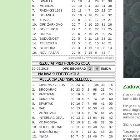
5.
SINđELIć
22
10
8
4
26
15
38
6.
METALAC
22
10
8
4
33
24
38
7.
RADNIčKI 1923
22
11
4
7
25
22
37
8.
BEžANIJA
22
10
2
10
27
26
32
9.
TRAJAL
22
8
3
11
17
26
27
10.
OFK ŽARKOVO
22
7
5
10
25
31
26
11.
BEčEJ 1918
22
7
4
11
27
32
25
12.
BORAC
22
6
6
10
21
29
24
13.
BUDUćNOST
22
5
6
11
18
28
21
14.
TELEOPTIK
22
5
6
11
15
26
21
15.
SLOBODA
22
3
4
15
10
38
13
16.
NOVI PAZAR
22
0
7
15
6
43
7
powered by
www.srbijasport.net
30.05.2018
OFK BEOGRAD
2
0
INđIJA
1.
CRVENA ZVEZDA
30
24
4
2
106
38
76
Zadovo
2.
BRODARAC
30
23
5
2
68
21
74
3.
PARTIZAN
30
19
6
5
81
41
63
Čini se u o
kolo u bilo
4.
ČUKARIčKI
30
18
6
6
74
35
60
5.
SPARTAK
30
16
7
7
66
41
55
Bilo je tu 
6.
RAD
30
13
7
10
50
42
46
ostati dugo
7.
VOžDOVAC
30
13
6
11
76
61
45
prava na e
administrat
8.
INTERNACIONAL
30
13
3
14
64
61
42
9.
VOJVODINA
30
10
9
11
48
39
39
Slično razm
10.
OFK BEOGRAD
30
11
4
15
48
58
37
"
Izuzetno 
11.
RADNIčKI (N)
30
9
7
14
31
48
34
pobediti n
12.
INđIJA
30
7
5
18
46
74
26
je bio sjaj