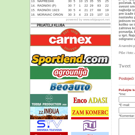
13.
NAPREDAK
30
5
10
15
35
55
25
početak. I
14.
RADNIčKI (P)
30
7
1
22
29
83
22
svesni smo
najbolje i
15.
RADNIčKI 1923
30
5
4
21
27
68
19
pre izađe 
16.
MORAVAC ORION
30
3
4
23
23
107
13
nastavku p
powered by
www.srbijasport.net
jednom tre
koliko se 
zahteva ko
ponavlja. 
u igri. Naj
odigrane 
A naredni p
Piše i foto:
Tweet
Postojeći
Pošaljite 
*Ime:
*E-mail:
*Komentar: