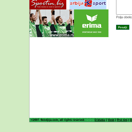
Polja obel
©2007. fkindjija.com, all rights reserved.
O klubu
|
Vesti
|
Prvi tim
|
O