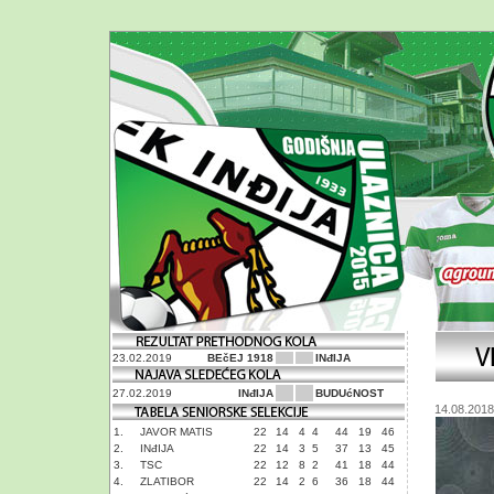
23.02.2019
BEčEJ 1918
INđIJA
27.02.2019
INđIJA
BUDUćNOST
14.08.2018
1.
JAVOR MATIS
22
14
4
4
44
19
46
2.
INđIJA
22
14
3
5
37
13
45
3.
TSC
22
12
8
2
41
18
44
4.
ZLATIBOR
22
14
2
6
36
18
44