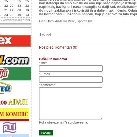
10
15
35
55
25
konstataciju da smo svesni da ovo nije naše najbolje izdanj
1
22
29
83
22
napredak, bazira se i naša strategija za dalji rad. Analizirać
4
21
27
68
19
do novih zaključaka i iskoristiti ih u daljem takmičenju. Od
na borbenosti i uloženom naporu, koji je osnova za bilo ko
4
23
23
107
13
by
www.srbijasport.net
Piše i foto: Anđelko Belić, Sportin.biz
Tweet
Postojeći komentari (0)
Pošaljite komentar
*Ime:
*E-mail:
*Komentar:
Polja obelezena (*) su obavezna.