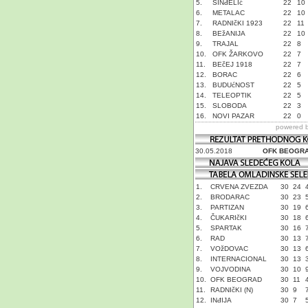
5.
SINđELIć
22
10
6.
METALAC
22
10
7.
RADNIčKI 1923
22
11
8.
BEžANIJA
22
10
9.
TRAJAL
22
8
10.
OFK ŽARKOVO
22
7
11.
BEčEJ 1918
22
7
12.
BORAC
22
6
13.
BUDUćNOST
22
5
14.
TELEOPTIK
22
5
15.
SLOBODA
22
3
16.
NOVI PAZAR
22
0
powered 
30.05.2018
OFK BEOGR
1.
CRVENA ZVEZDA
30
24
2.
BRODARAC
30
23
3.
PARTIZAN
30
19
4.
ČUKARIčKI
30
18
5.
SPARTAK
30
16
6.
RAD
30
13
7.
VOžDOVAC
30
13
8.
INTERNACIONAL
30
13
9.
VOJVODINA
30
10
10.
OFK BEOGRAD
30
11
11.
RADNIčKI (N)
30
9
12.
INđIJA
30
7