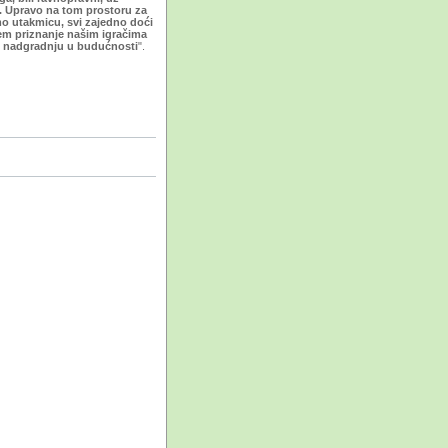
e. Upravo na tom prostoru za
emo utakmicu, svi zajedno doći
ajem priznanje našim igračima
ju nadgradnju u budućnosti
".