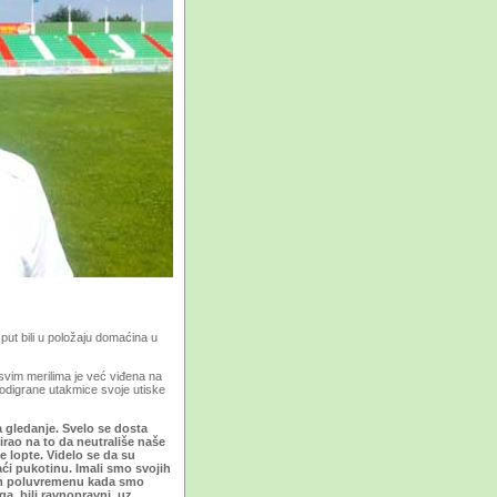
 put bili u položaju domaćina u
 svim merilima je već viđena na
 odigrane utakmice svoje utiske
 gledanje. Svelo se dosta
irao na to da neutrališe naše
ge lopte. Videlo se da su
ći pukotinu. Imali smo svojih
ugom poluvremenu kada smo
 ga, bili ravnopravni, uz