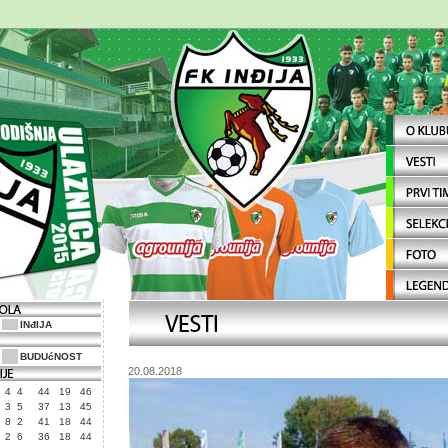
INđIJA
BUDUćNOST
20.08.2018
4
4
44
19
46
3
5
37
13
45
8
2
41
18
44
2
6
36
18
44