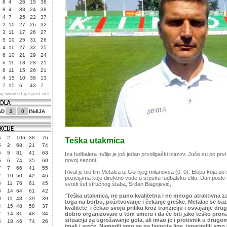
8
4
26
15
38
8
4
33
24
38
4
7
25
22
37
2
10
27
26
32
3
11
17
26
27
5
10
25
31
26
4
11
27
32
25
6
10
21
29
24
6
11
18
28
21
6
11
15
26
21
4
15
10
38
13
7
15
6
43
7
by
www.srbijasport.net
AD
2
0
INđIJA
4
2
106
38
76
Teška utakmica
5
2
68
21
74
6
5
81
41
63
Iza fudbalera Inđije je još jedan prvoligaški izazov. Juče su po prvi
novoj sezoni.
6
6
74
35
60
7
7
66
41
55
Rival je bio tim Metalca iz Gornjeg milanovca (0: 0). Ekipa koja po
7
10
50
42
46
pozicijama koje direktno vode u srpsku fudbalsku elitu. Dan posle
6
11
76
61
45
svodi šef stručnog štaba, Srđan Blagojević,
3
14
64
61
42
"
Teška utakmica, ne puno kvalitetna i ne mnogo atraktivna za
9
11
48
39
39
toga na borbu, požrtvovanje i čekanje greške. Metalac se baz
4
15
48
58
37
kvalitete i čekao svoju priliku kroz tranziciju i osvajanje dru
7
14
31
48
34
dobro organizovani u tom smeru i da će biti jako teško prona
situacija za ugrožavanje gola, ali imao je i protivnik u dr
5
18
46
74
26
imali i sreće. Namerili smo se na favorita lige, ispariralili smo