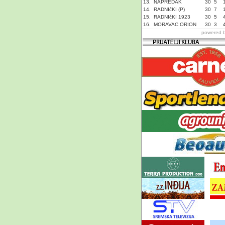
13.
NAPREDAK
30
5
14.
RADNIčKI (P)
30
7
15.
RADNIčKI 1923
30
5
16.
MORAVAC ORION
30
3
powered 