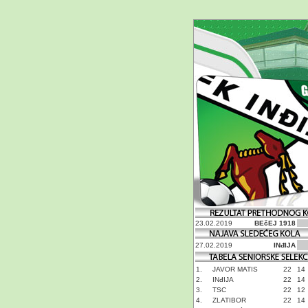
23.02.2019
BEčEJ 1918
27.02.2019
INđIJA
1.
JAVOR MATIS
22
14
2.
INđIJA
22
14
3.
TSC
22
12
4.
ZLATIBOR
22
14