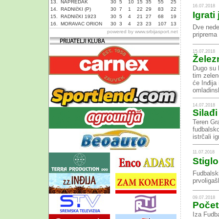
13.
NAPREDAK
30
5
10
15
35
55
25
16.07.2018
14.
RADNIčKI (P)
30
7
1
22
29
83
22
Igrati
15.
RADNIčKI 1923
30
5
4
21
27
68
19
16.
MORAVAC ORION
30
3
4
23
23
107
13
Dve nedel
powered by
www.srbijasport.net
priprema 
15.07.2018
Železn
Dugo su l
tim zele
će Inđija
omladinsk
14.07.2018
Silađ
Teren Gra
fudbalsko
istrčali 
11.07.2018
Stigl
Fudbalski
prvoligaš
09.07.2018
Početn
Iza Fudba