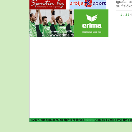
igrača, od
su fizičk
1
..
2
3
©2007. fkindjija.com, all rights reserved.
O klubu
|
Vesti
|
Prvi tim
|
O