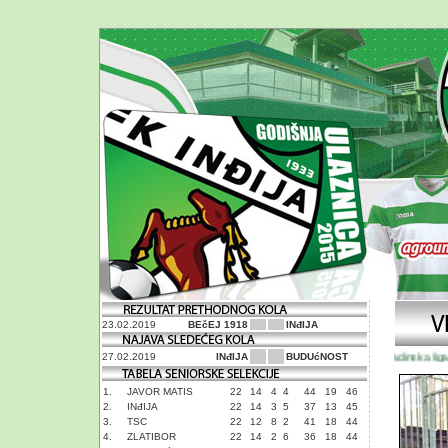
23.02.2019
BEčEJ 1918
INđIJA
Omladinska liga Sr
27.02.2019
INđIJA
BUDUćNOST
1.
JAVOR MATIS
22
14
4
4
44
19
46
2.
INđIJA
22
14
3
5
37
13
45
3.
TSC
22
12
8
2
41
18
44
4.
ZLATIBOR
22
14
2
6
36
18
44