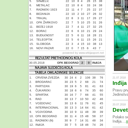
5.
SINđELIć
22
10
8
4
26
15
38
6.
METALAC
22
10
8
4
33
24
38
7.
RADNIčKI 1923
22
11
4
7
25
22
37
8.
BEžANIJA
22
10
2
10
27
26
32
9.
TRAJAL
22
8
3
11
17
26
27
10.
OFK ŽARKOVO
22
7
5
10
25
31
26
11.
BEčEJ 1918
22
7
4
11
27
32
25
12.
BORAC
22
6
6
10
21
29
24
13.
BUDUćNOST
22
5
6
11
18
28
21
14.
TELEOPTIK
22
5
6
11
15
26
21
15.
SLOBODA
22
3
4
15
10
38
13
16.
NOVI PAZAR
22
0
7
15
6
43
7
powered by
www.srbijasport.net
30.05.2018
OFK BEOGRAD
2
0
INđIJA
1.
CRVENA ZVEZDA
30
24
4
2
106
38
76
21.07.2018
Inđija
2.
BRODARAC
30
23
5
2
68
21
74
3.
PARTIZAN
30
19
6
5
81
41
63
Pravu pr
4.
ČUKARIčKI
30
18
6
6
74
35
60
Jedinstva
5.
SPARTAK
30
16
7
7
66
41
55
6.
RAD
30
13
7
10
50
42
46
7.
VOžDOVAC
30
13
6
11
76
61
45
20.07.2018
8.
INTERNACIONAL
30
13
3
14
64
61
42
Devet
9.
VOJVODINA
30
10
9
11
48
39
39
10.
OFK BEOGRAD
30
11
4
15
48
58
37
Polako se
11.
RADNIčKI (N)
30
9
7
14
31
48
34
Inđija....
n
12.
INđIJA
30
7
5
18
46
74
26