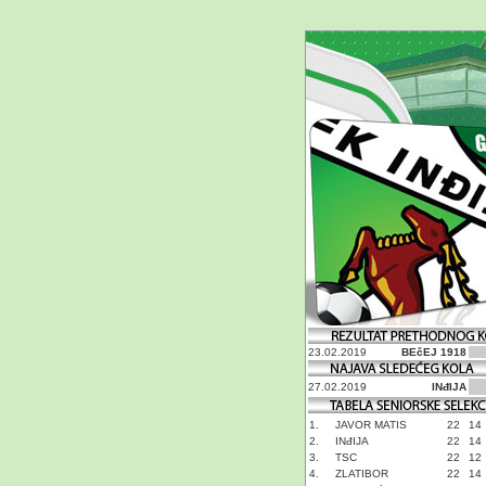
23.02.2019
BEčEJ 1918
27.02.2019
INđIJA
1.
JAVOR MATIS
22
14
2.
INđIJA
22
14
3.
TSC
22
12
4.
ZLATIBOR
22
14