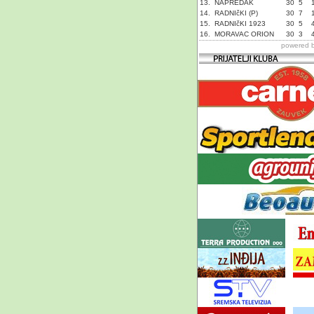
13.
NAPREDAK
30
5
14.
RADNIčKI (P)
30
7
15.
RADNIčKI 1923
30
5
16.
MORAVAC ORION
30
3
powered 