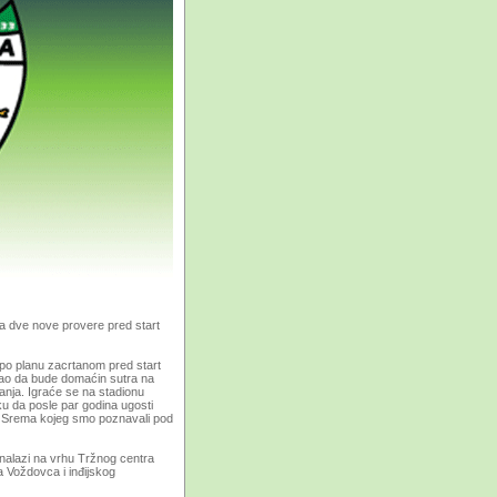
ra dve nove provere pred start
 po planu zacrtanom pred start
ebao da bude domaćin sutra na
nja. Igraće se na stadionu
ku da posle par godina ugosti
jeg Srema kojeg smo poznavali pod
 nalazi na vrhu Tržnog centra
a Voždovca i inđijskog