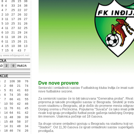
8
4
26
15
38
8
4
33
24
38
4
7
25
22
37
2
10
27
26
32
3
11
17
26
27
5
10
25
31
26
4
11
27
32
25
6
10
21
29
24
6
11
18
28
21
6
11
15
26
21
4
15
10
38
13
7
15
6
43
7
by
www.srbijasport.net
AD
2
0
INđIJA
4
2
106
38
76
Dve nove provere
5
2
68
21
74
Seniorski i omladinski sastav Fudbalskog kluba Inđija će imati sut
6
5
81
41
63
nove fudbalske sezone.
6
6
74
35
60
Za seniorski sastav će to biti takozvana "Generalna proba". Rival
7
7
66
41
55
priprema je takođe prvoligaški sastav iz Beograda. Sinđelić je tr
7
10
50
42
46
svom stadionu u Beogradu, ali je došlo do promene mesta odigrava
6
11
76
61
45
Donjeg srema u Pećincima. Popularna "Suvača" će tako imati prili
3
14
64
61
42
rivale koji igraju prvoligaški fudbal posle gašenja tadašnjeg Don
tim imenom. Utakmica počinje od 18 časova.
9
11
48
39
39
4
15
48
58
37
Sa druge strane omladinci gostuju u Beogradu na stadionu koji se
7
14
31
48
34
"Stadion". Od 11,30 časova će igrati omladinski sastav superligaš
5
18
46
74
26
prvoligaša.