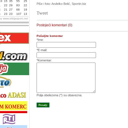
10
15
35
55
25
Piše i foto: Anđelko Belić, Sportin.biz
1
22
29
83
22
4
21
27
68
19
Tweet
4
23
23
107
13
by
www.srbijasport.net
Postojeći komentari (0)
Pošaljite komentar
*Ime:
*E-mail:
*Komentar:
Polja obelezena (*) su obavezna.