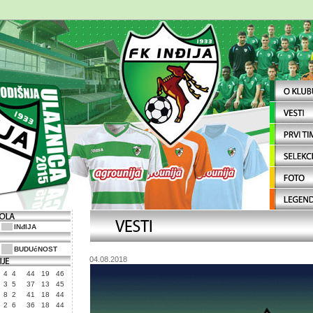
INđIJA
BUDUćNOST
04.08.2018
4
4
44
19
46
3
5
37
13
45
8
2
41
18
44
2
6
36
18
44