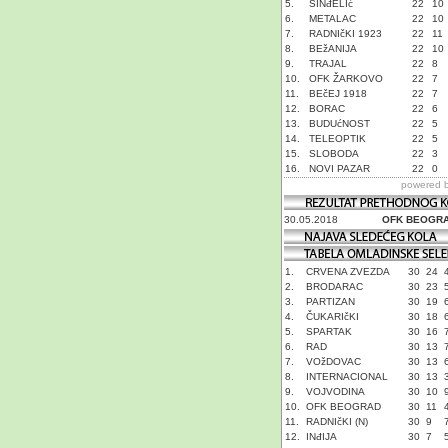
5.
SINđELIć
22
10
6.
METALAC
22
10
7.
RADNIčKI 1923
22
11
8.
BEžANIJA
22
10
9.
TRAJAL
22
8
10.
OFK ŽARKOVO
22
7
11.
BEčEJ 1918
22
7
12.
BORAC
22
6
13.
BUDUćNOST
22
5
14.
TELEOPTIK
22
5
15.
SLOBODA
22
3
16.
NOVI PAZAR
22
0
powered 
30.05.2018
OFK BEOGR
1.
CRVENA ZVEZDA
30
24
2.
BRODARAC
30
23
3.
PARTIZAN
30
19
4.
ČUKARIčKI
30
18
5.
SPARTAK
30
16
6.
RAD
30
13
7.
VOžDOVAC
30
13
8.
INTERNACIONAL
30
13
9.
VOJVODINA
30
10
10.
OFK BEOGRAD
30
11
11.
RADNIčKI (N)
30
9
12.
INđIJA
30
7