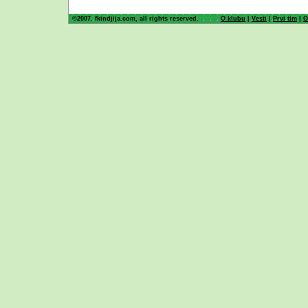
©2007. fkindjija.com, all rights reserved.
O klubu
|
Vesti
|
Prvi tim
|
O