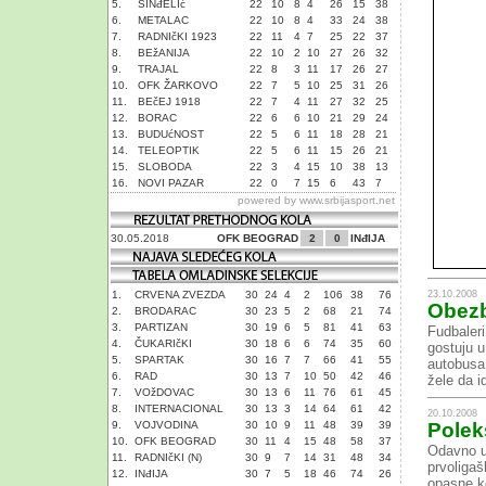
5.
SINđELIć
22
10
8
4
26
15
38
6.
METALAC
22
10
8
4
33
24
38
7.
RADNIčKI 1923
22
11
4
7
25
22
37
8.
BEžANIJA
22
10
2
10
27
26
32
9.
TRAJAL
22
8
3
11
17
26
27
10.
OFK ŽARKOVO
22
7
5
10
25
31
26
11.
BEčEJ 1918
22
7
4
11
27
32
25
12.
BORAC
22
6
6
10
21
29
24
13.
BUDUćNOST
22
5
6
11
18
28
21
14.
TELEOPTIK
22
5
6
11
15
26
21
15.
SLOBODA
22
3
4
15
10
38
13
16.
NOVI PAZAR
22
0
7
15
6
43
7
powered by
www.srbijasport.net
30.05.2018
OFK BEOGRAD
2
0
INđIJA
23.10.2008
1.
CRVENA ZVEZDA
30
24
4
2
106
38
76
Obezb
2.
BRODARAC
30
23
5
2
68
21
74
3.
PARTIZAN
30
19
6
5
81
41
63
Fudbaleri
4.
ČUKARIčKI
30
18
6
6
74
35
60
gostuju u
5.
SPARTAK
30
16
7
7
66
41
55
autobusa,
6.
RAD
30
13
7
10
50
42
46
žele da i
7.
VOžDOVAC
30
13
6
11
76
61
45
8.
INTERNACIONAL
30
13
3
14
64
61
42
20.10.2008
9.
VOJVODINA
30
10
9
11
48
39
39
Polek
10.
OFK BEOGRAD
30
11
4
15
48
58
37
Odavno u 
11.
RADNIčKI (N)
30
9
7
14
31
48
34
prvoligaš
12.
INđIJA
30
7
5
18
46
74
26
opasne k