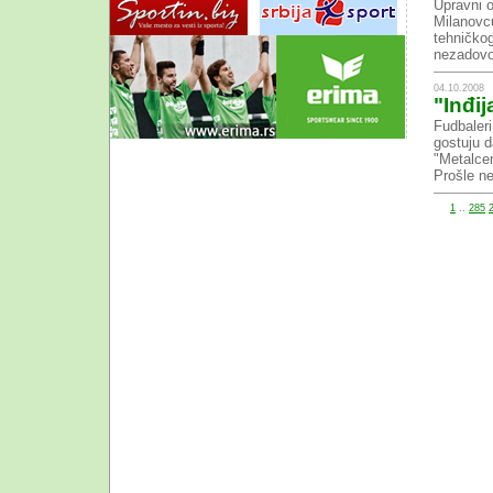
Upravni o
Milanovc
tehničkog
nezadovol
04.10.2008
"Inđi
Fudbaleri
gostuju 
"Metalcem
Prošle ne
1
..
285