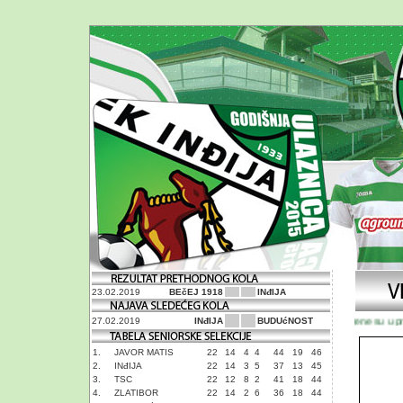
23.02.2019
BEčEJ 1918
INđIJA
Puštene su u proda
27.02.2019
INđIJA
BUDUćNOST
1.
JAVOR MATIS
22
14
4
4
44
19
46
2.
INđIJA
22
14
3
5
37
13
45
3.
TSC
22
12
8
2
41
18
44
4.
ZLATIBOR
22
14
2
6
36
18
44