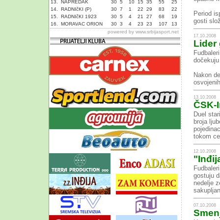
13.
NAPREDAK
30
5
10
15
35
55
25
14.
RADNIčKI (P)
30
7
1
22
29
83
22
Period is
15.
RADNIčKI 1923
30
5
4
21
27
68
19
gosti slož
16.
MORAVAC ORION
30
3
4
23
23
107
13
powered by
www.srbijasport.net
17.10.2008
Lider 
Fudbaleri
dočekuju
Nakon des
osvojenih
13.10.2008
ČSK-I
Duel star
broja ljub
pojedinac
tokom cel
12.10.2008
"Inđi
Fudbaleri
gostuju 
nedelje z
sakuplja
07.10.2008
Smenj