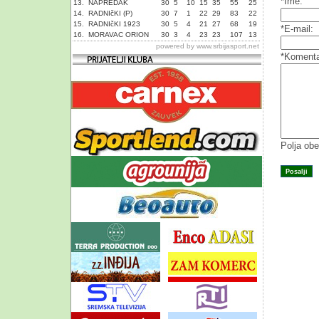
*Ime:
13.
NAPREDAK
30
5
10
15
35
55
25
14.
RADNIčKI (P)
30
7
1
22
29
83
22
15.
RADNIčKI 1923
30
5
4
21
27
68
19
*E-mail:
16.
MORAVAC ORION
30
3
4
23
23
107
13
powered by
www.srbijasport.net
*Komenta
Polja obe