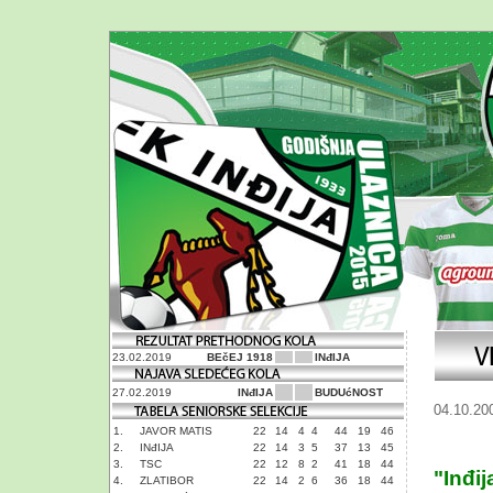
23.02.2019
BEčEJ 1918
INđIJA
27.02.2019
INđIJA
BUDUćNOST
04.10.20
1.
JAVOR MATIS
22
14
4
4
44
19
46
2.
INđIJA
22
14
3
5
37
13
45
3.
TSC
22
12
8
2
41
18
44
"Inđi
4.
ZLATIBOR
22
14
2
6
36
18
44