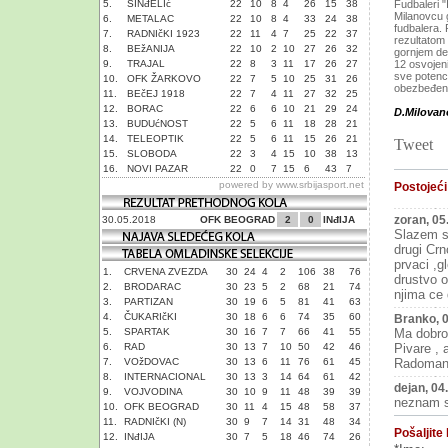
5.
SINđELIć
22
10
8
4
26
15
38
Fudbaleri "
Milanovcu 
6.
METALAC
22
10
8
4
33
24
38
fudbalera. 
7.
RADNIčKI 1923
22
11
4
7
25
22
37
rezultatom 
8.
BEžANIJA
22
10
2
10
27
26
32
gornjem de
9.
TRAJAL
22
8
3
11
17
26
27
12 osvojen
sve potenc
10.
OFK ŽARKOVO
22
7
5
10
25
31
26
obezbeđen 
11.
BEčEJ 1918
22
7
4
11
27
32
25
12.
BORAC
22
6
6
10
21
29
24
D.Milovan
13.
BUDUćNOST
22
5
6
11
18
28
21
14.
TELEOPTIK
22
5
6
11
15
26
21
Tweet
15.
SLOBODA
22
3
4
15
10
38
13
16.
NOVI PAZAR
22
0
7
15
6
43
7
powered by
www.srbijasport.net
Postojeći
zoran, 05
30.05.2018
OFK BEOGRAD
2
0
INđIJA
Slazem s
drugi Crn
prvaci ,g
1.
CRVENA ZVEZDA
30
24
4
2
106
38
76
drustvo o
2.
BRODARAC
30
23
5
2
68
21
74
njima ce 
3.
PARTIZAN
30
19
6
5
81
41
63
4.
ČUKARIčKI
30
18
6
6
74
35
60
Branko, 
5.
SPARTAK
30
16
7
7
66
41
55
Ma dobro 
6.
RAD
30
13
7
10
50
42
46
Pivare , 
7.
VOžDOVAC
30
13
6
11
76
61
45
Radomana
8.
INTERNACIONAL
30
13
3
14
64
61
42
dejan, 04
9.
VOJVODINA
30
10
9
11
48
39
39
neznam st
10.
OFK BEOGRAD
30
11
4
15
48
58
37
11.
RADNIčKI (N)
30
9
7
14
31
48
34
Pošaljite
12.
INđIJA
30
7
5
18
46
74
26