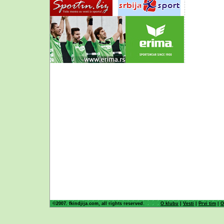
©2007. fkindjija.com, all rights reserved.
O klubu
|
Vesti
|
Prvi tim
|
O