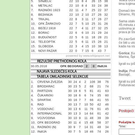
Velika Gori
5.
SINđELIć
22
10
8
4
26
15
38
tima kojima
6.
METALAC
22
10
8
4
33
24
38
7.
RADNIčKI 1923
22
11
4
7
25
22
37
Domaći tim 
Dinamo, Ri
8.
BEžANIJA
22
10
2
10
27
26
32
9.
TRAJAL
22
8
3
11
17
26
27
Sama utakm
10.
OFK ŽARKOVO
22
7
5
10
25
31
26
45.minuta z
11.
BEčEJ 1918
22
7
4
11
27
32
25
uslovima je
prava je št
12.
BORAC
22
6
6
10
21
29
24
13.
BUDUćNOST
22
5
6
11
18
28
21
Po završetk
14.
TELEOPTIK
22
5
6
11
15
26
21
će biti u 
kada na sta
15.
SLOBODA
22
3
4
15
10
38
13
16.
NOVI PAZAR
22
0
7
15
6
43
7
Gorica
: K
powered by
www.srbijasport.net
Marina, Špi
Igrali su j
30.05.2018
OFK BEOGRAD
2
0
INđIJA
Inđija
: Pre
Bastajić.
Igrali su j
1.
CRVENA ZVEZDA
30
24
4
2
106
38
76
Podunavac,
2.
BRODARAC
30
23
5
2
68
21
74
3.
PARTIZAN
30
19
6
5
81
41
63
4.
ČUKARIčKI
30
18
6
6
74
35
60
Tweet
5.
SPARTAK
30
16
7
7
66
41
55
6.
RAD
30
13
7
10
50
42
46
7.
VOžDOVAC
30
13
6
11
76
61
45
Postojeći
8.
INTERNACIONAL
30
13
3
14
64
61
42
9.
VOJVODINA
30
10
9
11
48
39
39
Pošaljite 
10.
OFK BEOGRAD
30
11
4
15
48
58
37
*Ime:
11.
RADNIčKI (N)
30
9
7
14
31
48
34
12.
INđIJA
30
7
5
18
46
74
26