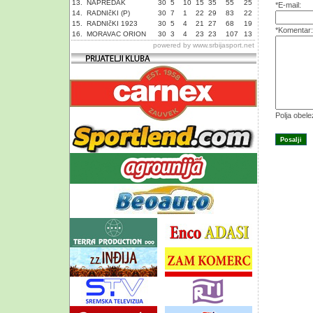
13.
NAPREDAK
30
5
10
15
35
55
25
*E-mail:
14.
RADNIčKI (P)
30
7
1
22
29
83
22
15.
RADNIčKI 1923
30
5
4
21
27
68
19
*Komentar:
16.
MORAVAC ORION
30
3
4
23
23
107
13
powered by
www.srbijasport.net
Polja obel