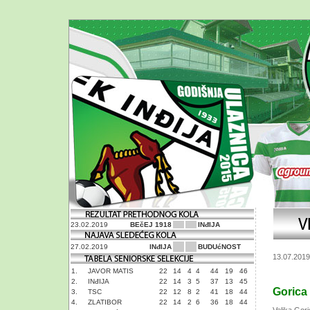
23.02.2019
BEčEJ 1918
INđIJA
27.02.2019
INđIJA
BUDUćNOST
13.07.2019
1.
JAVOR MATIS
22
14
4
4
44
19
46
2.
INđIJA
22
14
3
5
37
13
45
Gorica -
3.
TSC
22
12
8
2
41
18
44
4.
ZLATIBOR
22
14
2
6
36
18
44