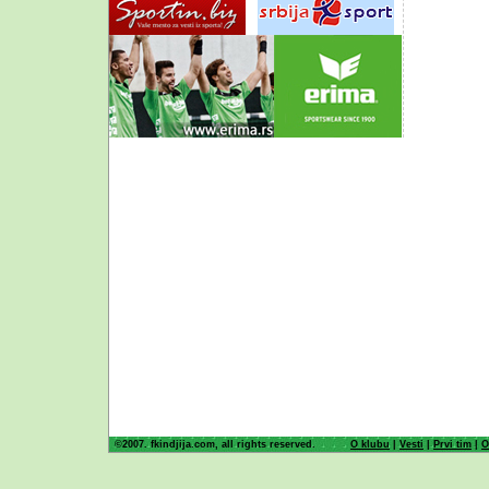
©2007. fkindjija.com, all rights reserved.
O klubu
|
Vesti
|
Prvi tim
|
O