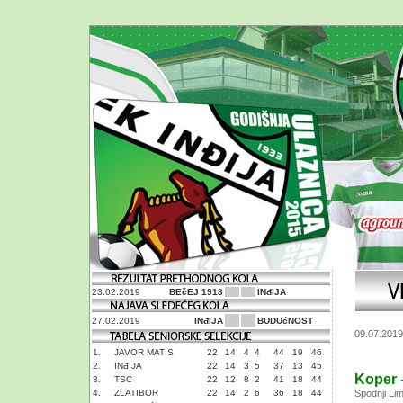
23.02.2019
BEčEJ 1918
INđIJA
27.02.2019
INđIJA
BUDUćNOST
09.07.2019
1.
JAVOR MATIS
22
14
4
4
44
19
46
2.
INđIJA
22
14
3
5
37
13
45
Koper - 
3.
TSC
22
12
8
2
41
18
44
4.
ZLATIBOR
22
14
2
6
36
18
44
Spodnji Lim