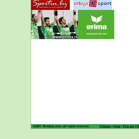
©2007. fkindjija.com, all rights reserved.
O klubu
|
Vesti
|
Prvi tim
|
O