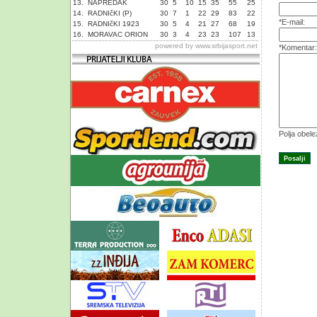
13.
NAPREDAK
30
5
10
15
35
55
25
14.
RADNIčKI (P)
30
7
1
22
29
83
22
*E-mail:
15.
RADNIčKI 1923
30
5
4
21
27
68
19
16.
MORAVAC ORION
30
3
4
23
23
107
13
powered by
www.srbijasport.net
*Komentar:
Polja obel