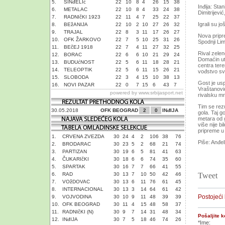
5.
SINđELIć
22
10
8
4
26
15
38
Inđija: Sta
6.
METALAC
22
10
8
4
33
24
38
Dimitrijevi
7.
RADNIčKI 1923
22
11
4
7
25
22
37
Igrali su j
8.
BEžANIJA
22
10
2
10
27
26
32
9.
TRAJAL
22
8
3
11
17
26
27
Nova pripre
10.
OFK ŽARKOVO
22
7
5
10
25
31
26
Spodnji Li
11.
BEčEJ 1918
22
7
4
11
27
32
25
Rival zelen
12.
BORAC
22
6
6
10
21
29
24
Domaćin uta
13.
BUDUćNOST
22
5
6
11
18
28
21
centra tere
14.
TELEOPTIK
22
5
6
11
15
26
21
vođstvo svo
15.
SLOBODA
22
3
4
15
10
38
13
Gost je usp
16.
NOVI PAZAR
22
0
7
15
6
43
7
Vraštanović
powered by
www.srbijasport.net
rivalsku mr
Tim se rezu
30.05.2018
OFK BEOGRAD
2
0
INđIJA
gola. Taj g
metara od 
više nije b
pripreme u 
1.
CRVENA ZVEZDA
30
24
4
2
106
38
76
Piše: Anđel
2.
BRODARAC
30
23
5
2
68
21
74
3.
PARTIZAN
30
19
6
5
81
41
63
4.
ČUKARIčKI
30
18
6
6
74
35
60
5.
SPARTAK
30
16
7
7
66
41
55
6.
RAD
30
13
7
10
50
42
46
Tweet
7.
VOžDOVAC
30
13
6
11
76
61
45
8.
INTERNACIONAL
30
13
3
14
64
61
42
Postojeći
9.
VOJVODINA
30
10
9
11
48
39
39
10.
OFK BEOGRAD
30
11
4
15
48
58
37
11.
RADNIčKI (N)
30
9
7
14
31
48
34
Pošaljite 
12.
INđIJA
30
7
5
18
46
74
26
*Ime: