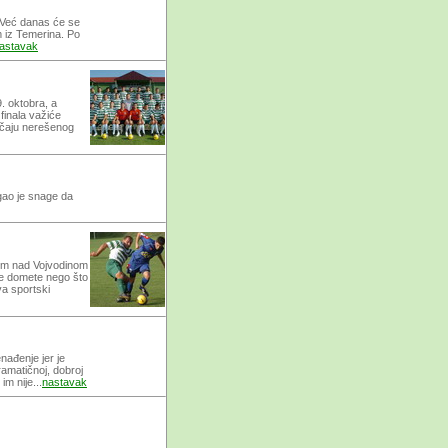
. Već danas će se
m iz Temerina. Po
astavak
. oktobra, a
finala važiće
lučaju nerešenog
gao je snage da
edom nad Vojvodinom
će domete nego što
va sportski
enađenje jer je
ramatičnoj, dobroj
im nije...
nastavak