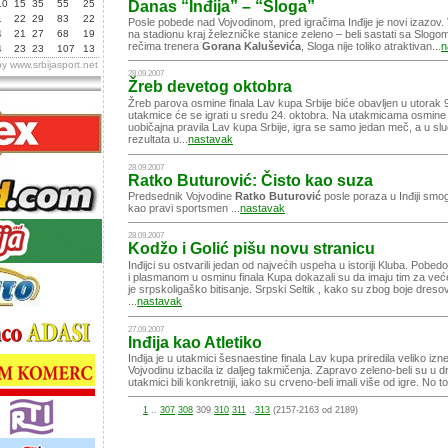
10
15
35
55
25
Danas “Inđija” – “Sloga”
1
22
29
83
22
Posle pobede nad Vojvodinom, pred igračima Inđije je novi izazov
4
21
27
68
19
na stadionu kraj železničke stanice zeleno – beli sastati sa Slogo
rečima trenera
Gorana Kaluševića
, Sloga nije toliko atraktivan...
n
4
23
23
107
13
by
www.srbijasport.net
28.09.2007
Žreb devetog oktobra
Žreb parova osmine finala Lav kupa Srbije biće obavljen u utorak 9
utakmice će se igrati u sredu 24. oktobra. Na utakmicama osmine 
uobičajna pravila Lav kupa Srbije, igra se samo jedan meč, a u s
rezultata u...
nastavak
28.09.2007
Ratko Buturović: Čisto kao suza
Predsednik Vojvodine
Ratko Buturović
posle poraza u Inđiji smo
kao pravi sportsmen ...
nastavak
28.09.2007
Kodžo i Golić pišu novu stranicu
Inđijci su ostvarili jedan od najvećih uspeha u istoriji Kluba. Pob
i plasmanom u osminu finala Kupa dokazali su da imaju tim za ve
je srpskoligaško bitisanje. Srpski Seltik , kako su zbog boje dreso
...
nastavak
27.09.2007
Inđija kao Atletiko
Inđija je u utakmici šesnaestine finala Lav kupa priredila veliko izn
Vojvodinu izbacila iz daljeg takmičenja. Zapravo zeleno-beli su u d
utakmici bili konkretniji, iako su crveno-beli imali više od igre. No to 
1
..
307
308
309
310
311
..
313
(2157-2163 od 2189)