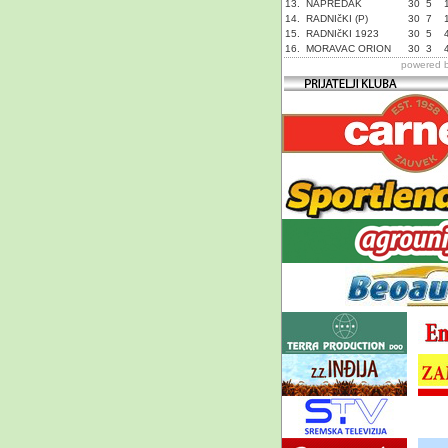
13.
NAPREDAK
30
5
14.
RADNIčKI (P)
30
7
15.
RADNIčKI 1923
30
5
16.
MORAVAC ORION
30
3
powered 