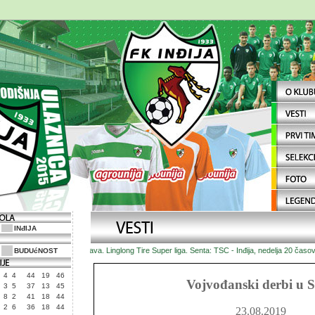
INđIJA
Najava. Linglong Tire Super liga. Senta: TSC - Inđija, nedelja 20 časova
BUDUćNOST
4
4
44
19
46
Vojvođanski derbi u S
3
5
37
13
45
8
2
41
18
44
2
6
36
18
44
23.08.2019