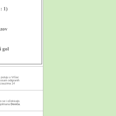
: 1)
azov
i gol
dovi
” putuju u Vršac
e osam odigranih
c“zauzima 14
o se i očekivalo.
i golmana
Devića
.