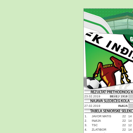
23.02.2019
BEčEJ 1918
27.02.2019
INđIJA
1.
JAVOR MATIS
22
14
2.
INđIJA
22
14
3.
TSC
22
12
4.
ZLATIBOR
22
14