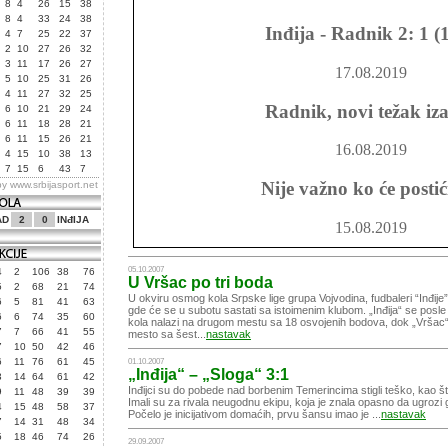
8
4
26
15
38
8
4
33
24
38
Inđija - Radnik 2: 1 (1
4
7
25
22
37
2
10
27
26
32
3
11
17
26
27
17.08.2019
5
10
25
31
26
4
11
27
32
25
Radnik, novi težak iz
6
10
21
29
24
6
11
18
28
21
6
11
15
26
21
16.08.2019
4
15
10
38
13
7
15
6
43
7
Nije važno ko će postić
by
www.srbijasport.net
AD
2
0
INđIJA
15.08.2019
Inđiji šanse, Radu bo
05.10.2007
4
2
106
38
76
U Vršac po tri boda
5
2
68
21
74
U okviru osmog kola Srpske lige grupa Vojvodina, fudbaleri “Inđije
6
5
81
41
63
11.08.2019
gde će se u subotu sastati sa istoimenim klubom. „Inđija“ se posl
6
6
74
35
60
kola nalazi na drugom mestu sa 18 osvojenih bodova, dok „Vrša
7
7
66
41
55
mesto sa šest...
nastavak
7
10
50
42
46
6
11
76
61
45
01.10.2007
„Inđija“ – „Sloga“ 3:1
3
14
64
61
42
Inđijci su do pobede nad borbenim Temerincima stigli teško, kao št
9
11
48
39
39
Imali su za rivala neugodnu ekipu, koja je znala opasno da ugroz
4
15
48
58
37
Počelo je inicijativom domaćih, prvu šansu imao je ...
nastavak
7
14
31
48
34
5
18
46
74
26
29.09.2007