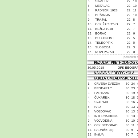
5.
SINđELIć
22
10
6.
METALAC
22
10
7.
RADNIčKI 1923
22
11
8.
BEžANIJA
22
10
9.
TRAJAL
22
8
10.
OFK ŽARKOVO
22
7
11.
BEčEJ 1918
22
7
12.
BORAC
22
6
13.
BUDUćNOST
22
5
14.
TELEOPTIK
22
5
15.
SLOBODA
22
3
16.
NOVI PAZAR
22
0
powered 
30.05.2018
OFK BEOGR
1.
CRVENA ZVEZDA
30
24
2.
BRODARAC
30
23
3.
PARTIZAN
30
19
4.
ČUKARIčKI
30
18
5.
SPARTAK
30
16
6.
RAD
30
13
7.
VOžDOVAC
30
13
8.
INTERNACIONAL
30
13
9.
VOJVODINA
30
10
10.
OFK BEOGRAD
30
11
11.
RADNIčKI (N)
30
9
12.
INđIJA
30
7