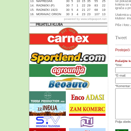
se pokazalo
13.
NAPREDAK
30
5
10
15
35
55
25
kolena se v
14.
RADNIčKI (P)
30
7
1
22
29
83
22
igrača u pr
15.
RADNIčKI 1923
30
5
4
21
27
68
19
16.
MORAVAC ORION
30
3
4
23
23
107
13
Utakmica u 
klubovi im
powered by
www.srbijasport.net
Piše i foto:
Tweet
Postojeći
Pošaljite 
*Ime:
*E-mail:
*Komentar:
Polja obel