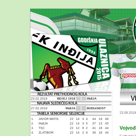
23.02.2019
BEčEJ 1918
INđIJA
27.02.2019
INđIJA
BUDUćNOST
23.08.2019
1.
JAVOR MATIS
22
14
4
4
44
19
46
2.
INđIJA
22
14
3
5
37
13
45
Vojvođ
3.
TSC
22
12
8
2
41
18
44
4.
ZLATIBOR
22
14
2
6
36
18
44