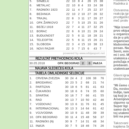
Fudbalski k
5.
SINđELIć
22
10
8
4
26
15
38
Radnika iz 
6.
METALAC
22
10
8
4
33
24
38
7.
RADNIčKI 1923
22
11
4
7
25
22
37
Ostvarena j
reakcija ig
8.
BEžANIJA
22
10
2
10
27
26
32
prvoligaško
9.
TRAJAL
22
8
3
11
17
26
27
meč protiv
10.
OFK ŽARKOVO
22
7
5
10
25
31
26
11.
BEčEJ 1918
22
7
4
11
27
32
25
"
Nije izne
prvo ekipa
12.
BORAC
22
6
6
10
21
29
24
u organiza
13.
BUDUćNOST
22
5
6
11
18
28
21
da je u pi
14.
TELEOPTIK
22
5
6
11
15
26
21
organizaci
15.
SLOBODA
22
3
4
15
10
38
13
klubovima,
posao. Nap
16.
NOVI PAZAR
22
0
7
15
6
43
7
Senti, min
powered by
www.srbijasport.net
mi i oni. 
utakmica u
položaja n
30.05.2018
OFK BEOGRAD
2
0
INđIJA
predavati
utakmicam
Glavni igrač
1.
CRVENA ZVEZDA
30
24
4
2
106
38
76
predpostav
2.
BRODARAC
30
23
5
2
68
21
74
"
Mi ćemo s
3.
PARTIZAN
30
19
6
5
81
41
63
Da, nosioc
4.
ČUKARIčKI
30
18
6
6
74
35
60
Inđije, t
5.
SPARTAK
30
16
7
7
66
41
55
taj koji j
Arsenijevi
6.
RAD
30
13
7
10
50
42
46
sigurno s
7.
VOžDOVAC
30
13
6
11
76
61
45
Super ligi
8.
INTERNACIONAL
30
13
3
14
64
61
42
samo da k
9.
VOJVODINA
30
10
9
11
48
39
39
toj utakmi
biti na pr
10.
OFK BEOGRAD
30
11
4
15
48
58
37
11.
RADNIčKI (N)
30
9
7
14
31
48
34
Takozvani b
12.
INđIJA
30
7
5
18
46
74
26
kapitena Sr