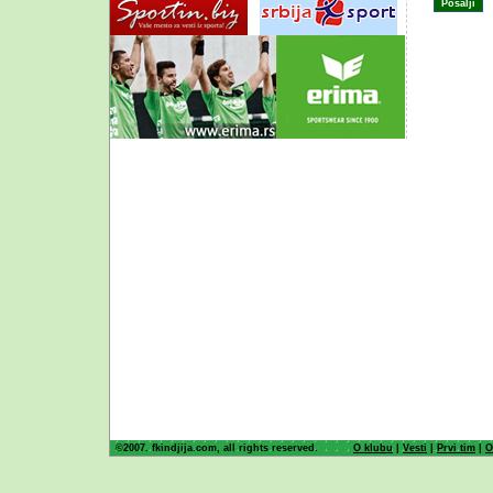
©2007. fkindjija.com, all rights reserved.
O klubu
|
Vesti
|
Prvi tim
|
O