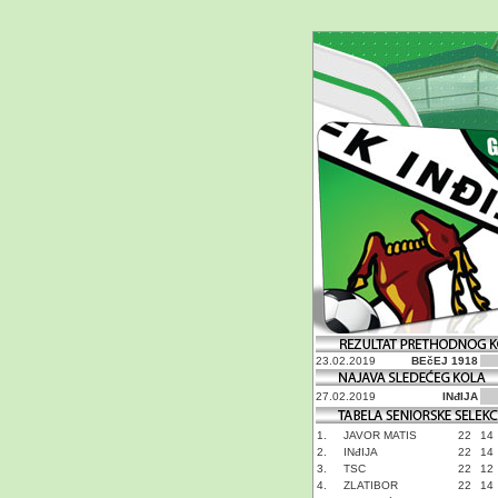
23.02.2019
BEčEJ 1918
27.02.2019
INđIJA
1.
JAVOR MATIS
22
14
2.
INđIJA
22
14
3.
TSC
22
12
4.
ZLATIBOR
22
14