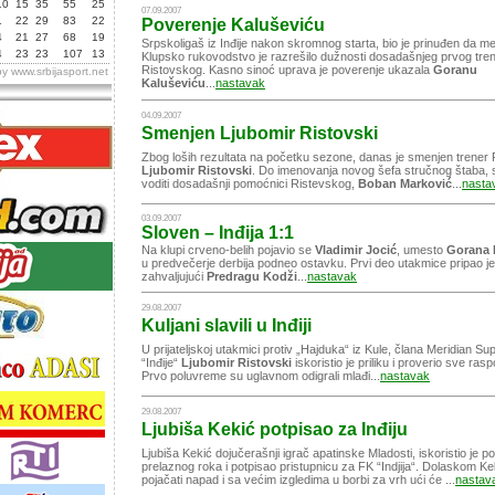
10
15
35
55
25
07.09.2007
1
22
29
83
22
Poverenje Kaluševiću
4
21
27
68
19
Srpskoligaš iz Inđije nakon skromnog starta, bio je prinuđen da me
4
23
23
107
13
Klupsko rukovodstvo je razrešilo dužnosti dosadašnjeg prvog tre
Ristovskog. Kasno sinoć uprava je poverenje ukazala
Goranu
by
www.srbijasport.net
Kaluševiću
...
nastavak
04.09.2007
Smenjen Ljubomir Ristovski
Zbog loših rezultata na početku sezone, danas je smenjen trener F
Ljubomir Ristovski
. Do imenovanja novog šefa stručnog štaba, 
voditi dosadašnji pomoćnici Ristevskog,
Boban Marković
...
nasta
03.09.2007
Sloven – Inđija 1:1
Na klupi crveno-belih pojavio se
Vladimir Jocić
, umesto
Gorana 
u predvečerje derbija podneo ostavku. Prvi deo utakmice pripao je
zahvaljujući
Predragu Kodži
...
nastavak
29.08.2007
Kuljani slavili u Inđiji
U prijateljskoj utakmici protiv „Hajduka“ iz Kule, člana Meridian Sup
“Inđije“
Ljubomir
Ristovski
iskoristio je priliku i proverio sve ras
Prvo poluvreme su uglavnom odigrali mlađi...
nastavak
29.08.2007
Ljubiša Kekić potpisao za Inđiju
Ljubiša Kekić dojučerašnji igrač apatinske Mladosti, iskoristio je p
prelaznog roka i potpisao pristupnicu za FK “Indjija“. Dolaskom Kek
pojačati napad i sa većim izgledima u borbi za vrh ući će ...
nastav