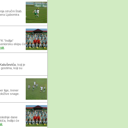
nja stručni štab.
nera Ljubomira
K “Inđija“
seniorsku ekipu će
vak
Kaluševića
, koji je
 gostima, koji su
er lige, trener
položive snage.
oslednje dane
ića, Inđijci će
ak