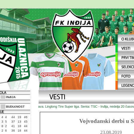
INđIJA
Najava. Linglong Tire Super liga. Senta: TSC - Inđija, nedelja 20 časova
BUDUćNOST
4
4
44
19
46
Vojvođanski derbi u S
3
5
37
13
45
8
2
41
18
44
2
6
36
18
44
23.08.2019