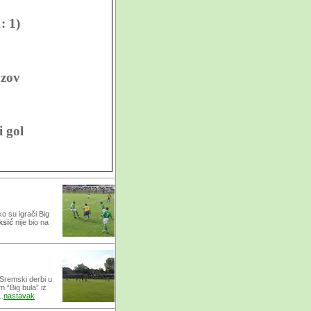
: 1)
azov
i gol
dovi
ko su igrači Big
ksić
nije bio na
 Sremski derbi u
 “Big bula” iz
..
nastavak