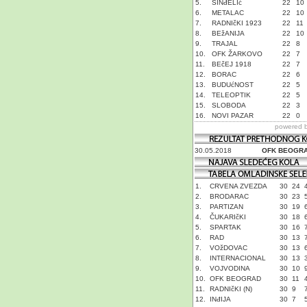
5.
SINđELIć
22
10
6.
METALAC
22
10
7.
RADNIčKI 1923
22
11
8.
BEžANIJA
22
10
9.
TRAJAL
22
8
10.
OFK ŽARKOVO
22
7
11.
BEčEJ 1918
22
7
12.
BORAC
22
6
13.
BUDUćNOST
22
5
14.
TELEOPTIK
22
5
15.
SLOBODA
22
3
16.
NOVI PAZAR
22
0
powered 
30.05.2018
OFK BEOGR
1.
CRVENA ZVEZDA
30
24
2.
BRODARAC
30
23
3.
PARTIZAN
30
19
4.
ČUKARIčKI
30
18
5.
SPARTAK
30
16
6.
RAD
30
13
7.
VOžDOVAC
30
13
8.
INTERNACIONAL
30
13
9.
VOJVODINA
30
10
10.
OFK BEOGRAD
30
11
11.
RADNIčKI (N)
30
9
12.
INđIJA
30
7