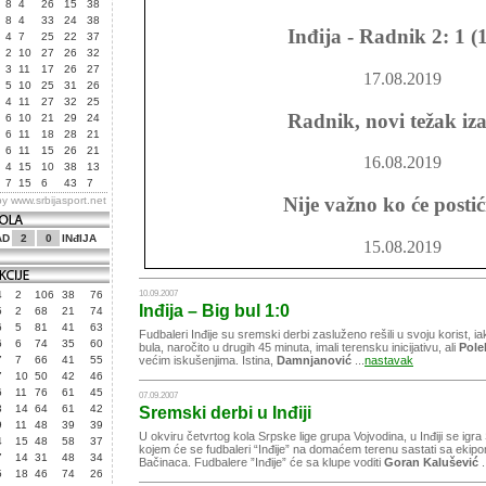
8
4
26
15
38
8
4
33
24
38
Inđija - Radnik 2: 1 (1
4
7
25
22
37
2
10
27
26
32
3
11
17
26
27
17.08.2019
5
10
25
31
26
4
11
27
32
25
Radnik, novi težak iz
6
10
21
29
24
6
11
18
28
21
6
11
15
26
21
16.08.2019
4
15
10
38
13
7
15
6
43
7
Nije važno ko će postić
by
www.srbijasport.net
AD
2
0
INđIJA
15.08.2019
Inđiji šanse, Radu bo
4
2
106
38
76
10.09.2007
Inđija – Big bul 1:0
5
2
68
21
74
6
5
81
41
63
11.08.2019
Fudbaleri Inđije su sremski derbi zasluženo rešili u svoju korist, ia
6
6
74
35
60
bula, naročito u drugih 45 minuta, imali terensku inicijativu, ali
Pole
7
7
66
41
55
većim iskušenjima. Istina,
Damnjanović
...
nastavak
7
10
50
42
46
6
11
76
61
45
07.09.2007
3
14
64
61
42
Sremski derbi u Inđiji
9
11
48
39
39
U okviru četvrtog kola Srpske lige grupa Vojvodina, u Inđiji se igra
4
15
48
58
37
kojem će se fudbaleri “Inđije” na domaćem terenu sastati sa ekipom
7
14
31
48
34
Bačinaca. Fudbalere ”Inđije” će sa klupe voditi
Goran Kalušević
.
5
18
46
74
26