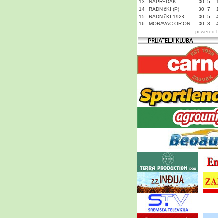
13.
NAPREDAK
30
5
14.
RADNIčKI (P)
30
7
15.
RADNIčKI 1923
30
5
16.
MORAVAC ORION
30
3
powered 