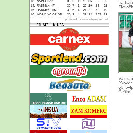
13.
NAPREDAK
30
5
10
15
35
55
25
tradicij
14.
RADNIčKI (P)
30
7
1
22
29
83
22
Slovačk
15.
RADNIčKI 1923
30
5
4
21
27
68
19
16.
MORAVAC ORION
30
3
4
23
23
107
13
powered by
www.srbijasport.net
Veteran
(Sloven
obnovlj
Češkoj.