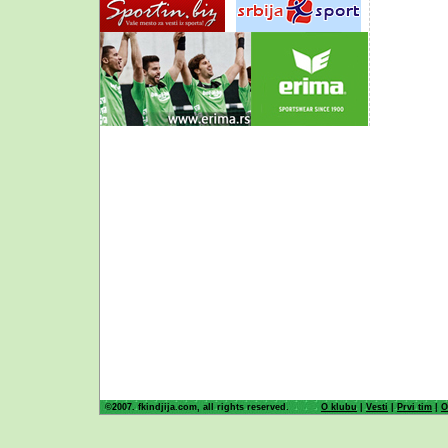
©2007. fkindjija.com, all rights reserved.
O klubu
|
Vesti
|
Prvi tim
|
O