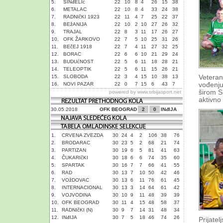
5.
SINđELIć
22
10
8
4
26
15
38
6.
METALAC
22
10
8
4
33
24
38
7.
RADNIčKI 1923
22
11
4
7
25
22
37
8.
BEžANIJA
22
10
2
10
27
26
32
9.
TRAJAL
22
8
3
11
17
26
27
10.
OFK ŽARKOVO
22
7
5
10
25
31
26
11.
BEčEJ 1918
22
7
4
11
27
32
25
12.
BORAC
22
6
6
10
21
29
24
13.
BUDUćNOST
22
5
6
11
18
28
21
14.
TELEOPTIK
22
5
6
11
15
26
21
15.
SLOBODA
22
3
4
15
10
38
13
Veteran
16.
NOVI PAZAR
22
0
7
15
6
43
7
vođenju
širom Sr
powered by
www.srbijasport.net
aktivno 
30.05.2018
OFK BEOGRAD
2
0
INđIJA
1.
CRVENA ZVEZDA
30
24
4
2
106
38
76
2.
BRODARAC
30
23
5
2
68
21
74
3.
PARTIZAN
30
19
6
5
81
41
63
4.
ČUKARIčKI
30
18
6
6
74
35
60
5.
SPARTAK
30
16
7
7
66
41
55
6.
RAD
30
13
7
10
50
42
46
7.
VOžDOVAC
30
13
6
11
76
61
45
8.
INTERNACIONAL
30
13
3
14
64
61
42
9.
VOJVODINA
30
10
9
11
48
39
39
10.
OFK BEOGRAD
30
11
4
15
48
58
37
11.
RADNIčKI (N)
30
9
7
14
31
48
34
12.
INđIJA
30
7
5
18
46
74
26
Prijate