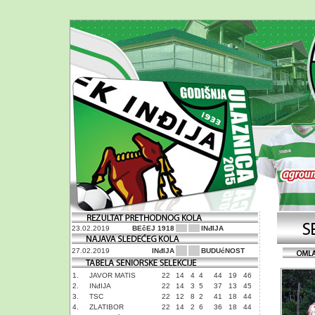
23.02.2019
BEčEJ 1918
INđIJA
27.02.2019
INđIJA
BUDUćNOST
1.
JAVOR MATIS
22
14
4
4
44
19
46
2.
INđIJA
22
14
3
5
37
13
45
3.
TSC
22
12
8
2
41
18
44
4.
ZLATIBOR
22
14
2
6
36
18
44