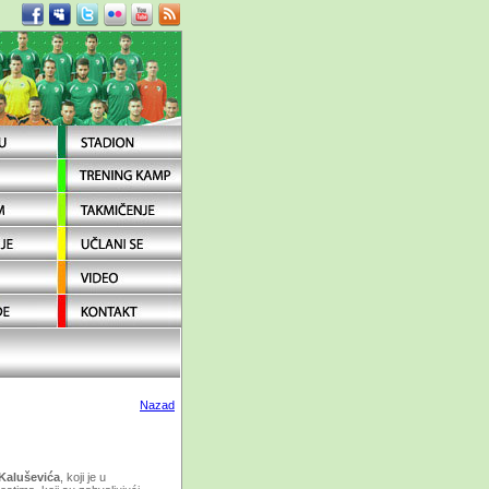
Nazad
Kaluševića
, koji je u