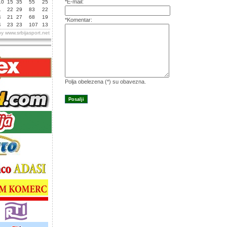
*E-mail:
10
15
35
55
25
1
22
29
83
22
4
21
27
68
19
*Komentar:
4
23
23
107
13
by
www.srbijasport.net
Polja obelezena (*) su obavezna.