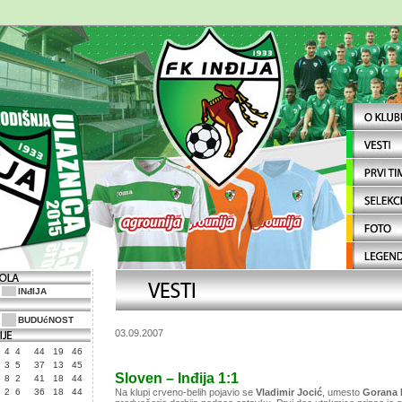
INđIJA
BUDUćNOST
03.09.2007
4
4
44
19
46
3
5
37
13
45
Sloven – Inđija 1:1
8
2
41
18
44
2
6
36
18
44
Na klupi crveno-belih pojavio se
Vladimir Jocić
, umesto
Gorana 