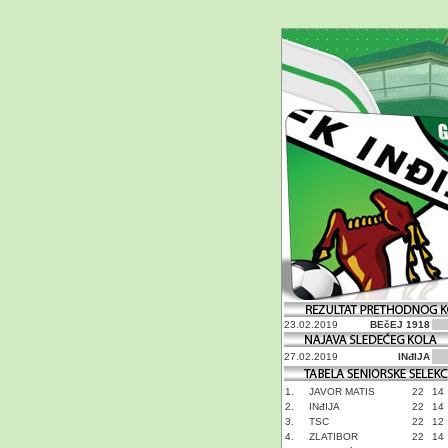
23.02.2019
BEčEJ 1918
27.02.2019
INđIJA
1.
JAVOR MATIS
22
14
2.
INđIJA
22
14
3.
TSC
22
12
4.
ZLATIBOR
22
14