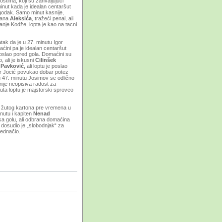
stima, koji su zahvaljujući
inut kada je idealan centaršut
godak. Samo minut kasnije,
mana
Aleksića
, tražeći penal, ali
anje Kodže, lopta je kao na tacni
ak da je u 27. minutu Igor
aćini pa je idealan centaršut
poslao pored gola. Domaćini su
o, ali je iskusni
Cilinšek
Pavković
, ali loptu je poslao
mir Jocić povukao dobar potez
u 47. minutu Josimov se odlično
nije neopisiva radost za
ta loptu je majstorski sproveo
og žutog kartona pre vremena u
nutu i kapiten
Nenad
e ka golu, ali odbrana domaćina
 dosudio je „slobodnjak“ za
jednačio.