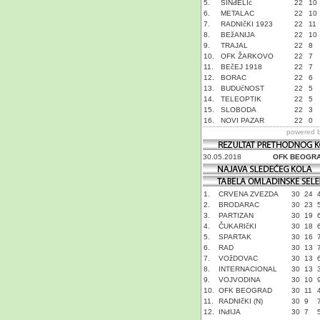
5.
SINđELIć
22
10
6.
METALAC
22
10
7.
RADNIčKI 1923
22
11
8.
BEžANIJA
22
10
9.
TRAJAL
22
8
10.
OFK ŽARKOVO
22
7
11.
BEčEJ 1918
22
7
12.
BORAC
22
6
13.
BUDUćNOST
22
5
14.
TELEOPTIK
22
5
15.
SLOBODA
22
3
16.
NOVI PAZAR
22
0
powered 
30.05.2018
OFK BEOGR
1.
CRVENA ZVEZDA
30
24
2.
BRODARAC
30
23
3.
PARTIZAN
30
19
4.
ČUKARIčKI
30
18
5.
SPARTAK
30
16
6.
RAD
30
13
7.
VOžDOVAC
30
13
8.
INTERNACIONAL
30
13
9.
VOJVODINA
30
10
10.
OFK BEOGRAD
30
11
11.
RADNIčKI (N)
30
9
12.
INđIJA
30
7