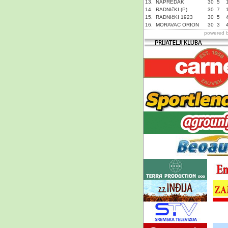
13.
NAPREDAK
30
5
14.
RADNIčKI (P)
30
7
15.
RADNIčKI 1923
30
5
16.
MORAVAC ORION
30
3
powered 