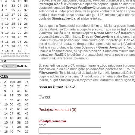
predvečerje derbija podneo ostavku. Prvi deo utakmice pripao je go
8
4
26
15
38
Predragu Kodži
izveli nekoliko opasnih napada. Igrao se deseti m
8
4
33
24
38
gostujući napadač
Stevan Veselinović
propustio da pretvori u po
4
7
25
22
37
zeleno-beli iz Inđije protestvovali su posle kontakta
Kostića
i gol
2
10
27
26
32
sudija je dao znak da se nastavi akcija. U 13. minutu sjajno ubaciv
došla do
Stanisavljevića
, ali slabo je tukao.
3
11
17
26
27
5
10
25
31
26
Da su gosti u Rumu došli sa pobedničkim ambicijama govori i podat
4
11
27
32
25
Stanisavljević sa 25 metara pogodio prečku. Tada su se trgli i dom
6
10
21
29
24
Vladimira Rakića u 31. minutu kapiten
Nenad Milanović
traljavo 
propustili šansu u 38. minutu,
Dragan Ogrizović
je sjajno centrira
6
11
18
28
21
udarcem glavom poslao loptu van okvira gola. Zapretio je i
Danko 
6
11
15
26
21
pored stative. U nastavku druga priča. Ispostavilo se da je Vladi
4
15
10
38
13
kad je u vatru ubacio tandem
Josimov
-
Goran Jovanović
. Već 
7
15
6
43
7
ubacio u šesnaesterac, ali nije bio precizan. Samo dva minuta kas
domaćine,
Radišić
je odlično pronašao Josimova, a posle centaršu
by
www.srbijasport.net
u mrežu iskusni Goran Jovanović.
Strelac jedinog gola u 67. minutu morao je zbog prigovora i drug
AD
2
0
INđIJA
svlačionicu, a da sve bude gore po domaćina povredio se u 75. mi
Milovanović
. To je bio signal da fudbaleri iz Inđije krenu odlučnij
dugo je odolevala pritiscima. U nadoknadi vremena sudija Božović
Inđijce, a Igor Stanisavljević majstorskim udarcem u desni ugao iz
4
2
106
38
76
5
2
68
21
74
Sportski žurnal, S.Lalić
6
5
81
41
63
6
6
74
35
60
Tweet
7
7
66
41
55
7
10
50
42
46
6
11
76
61
45
Postojeći komentari (0)
3
14
64
61
42
9
11
48
39
39
Pošaljite komentar
4
15
48
58
37
*Ime:
7
14
31
48
34
5
18
46
74
26