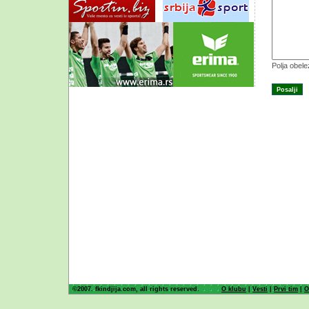
Polja obel
©2007. fkindjija.com, all rights reserved.
O klubu
|
Vesti
|
Prvi tim
|
O