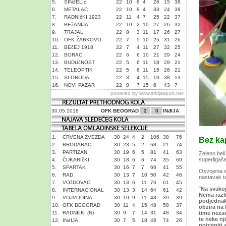
5.
SINđELIć
22
10
8
4
26
15
38
6.
METALAC
22
10
8
4
33
24
38
7.
RADNIčKI 1923
22
11
4
7
25
22
37
8.
BEžANIJA
22
10
2
10
27
26
32
9.
TRAJAL
22
8
3
11
17
26
27
10.
OFK ŽARKOVO
22
7
5
10
25
31
26
11.
BEčEJ 1918
22
7
4
11
27
32
25
12.
BORAC
22
6
6
10
21
29
24
13.
BUDUćNOST
22
5
6
11
18
28
21
14.
TELEOPTIK
22
5
6
11
15
26
21
15.
SLOBODA
22
3
4
15
10
38
13
16.
NOVI PAZAR
22
0
7
15
6
43
7
powered by
www.srbijasport.net
30.05.2018
OFK BEOGRAD
2
0
INđIJA
1.
CRVENA ZVEZDA
30
24
4
2
106
38
76
Bez ka
2.
BRODARAC
30
23
5
2
68
21
74
3.
PARTIZAN
30
19
6
5
81
41
63
Zeleno beli
superligaš
4.
ČUKARIčKI
30
18
6
6
74
35
60
5.
SPARTAK
30
16
7
7
66
41
55
Osvojena s
6.
RAD
30
13
7
10
50
42
46
nastavak t
7.
VOžDOVAC
30
13
6
11
76
61
45
"
Na svakoj
8.
INTERNACIONAL
30
13
3
14
64
61
42
Nema razli
9.
VOJVODINA
30
10
9
11
48
39
39
podjednako
10.
OFK BEOGRAD
30
11
4
15
48
58
37
obzira na
11.
RADNIčKI (N)
30
9
7
14
31
48
34
time neza
te neke nj
12.
INđIJA
30
7
5
18
46
74
26
potceniti 