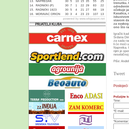
13.
NAPREDAK
30
5
10
15
35
55
25
trenutku.
14.
RADNIčKI (P)
30
7
1
22
29
83
22
određenim 
15.
RADNIčKI 1923
30
5
4
21
27
68
19
očekuje ja
Kasalica, 
16.
MORAVAC ORION
30
3
4
23
23
107
13
iskustvom,
powered by
www.srbijasport.net
stavom da 
za svakog 
ono što r
Igrački ka
Srđana Dimi
za sada rad
li će moći 
Napretka. U
njim je ope
nesebičnoj 
Piše: Anđel
Tweet
Postojeći
Pošaljite 
*Ime:
*E-mail:
*Komentar: