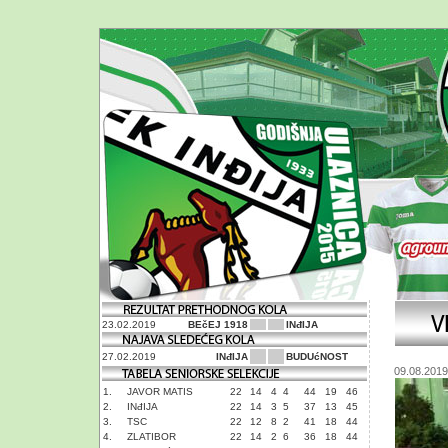
23.02.2019
BEčEJ 1918
INđIJA
27.02.2019
INđIJA
BUDUćNOST
09.08.2019
1.
JAVOR MATIS
22
14
4
4
44
19
46
2.
INđIJA
22
14
3
5
37
13
45
3.
TSC
22
12
8
2
41
18
44
4.
ZLATIBOR
22
14
2
6
36
18
44