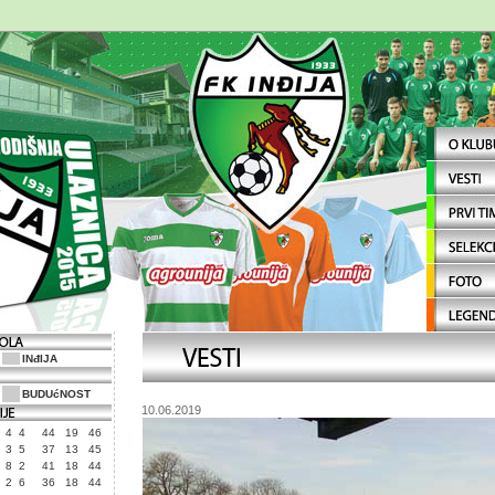
INđIJA
BUDUćNOST
10.06.2019
4
4
44
19
46
3
5
37
13
45
8
2
41
18
44
2
6
36
18
44