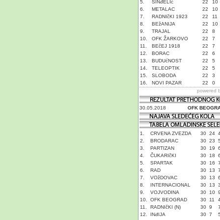
5.
SINđELIć
22
10
6.
METALAC
22
10
7.
RADNIčKI 1923
22
11
8.
BEžANIJA
22
10
9.
TRAJAL
22
8
10.
OFK ŽARKOVO
22
7
11.
BEčEJ 1918
22
7
12.
BORAC
22
6
13.
BUDUćNOST
22
5
14.
TELEOPTIK
22
5
15.
SLOBODA
22
3
16.
NOVI PAZAR
22
0
powered 
30.05.2018
OFK BEOGR
1.
CRVENA ZVEZDA
30
24
2.
BRODARAC
30
23
3.
PARTIZAN
30
19
4.
ČUKARIčKI
30
18
5.
SPARTAK
30
16
6.
RAD
30
13
7.
VOžDOVAC
30
13
8.
INTERNACIONAL
30
13
9.
VOJVODINA
30
10
10.
OFK BEOGRAD
30
11
11.
RADNIčKI (N)
30
9
12.
INđIJA
30
7