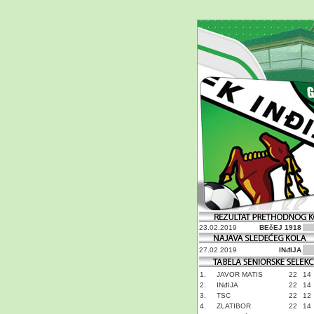
23.02.2019
BEčEJ 1918
27.02.2019
INđIJA
1.
JAVOR MATIS
22
14
2.
INđIJA
22
14
3.
TSC
22
12
4.
ZLATIBOR
22
14