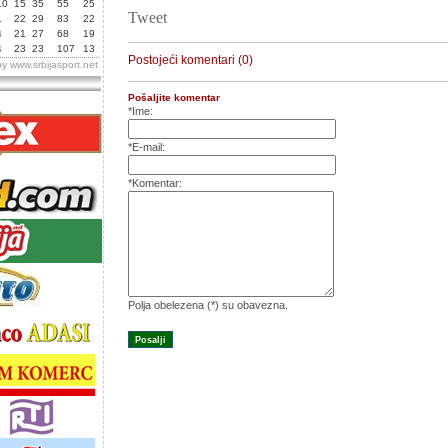
10
15
35
55
25
Tweet
1
22
29
83
22
4
21
27
68
19
4
23
23
107
13
Postojeći komentari (0)
by
www.srbijasport.net
Pošaljite komentar
*Ime:
*E-mail:
*Komentar:
Polja obelezena (*) su obavezna.