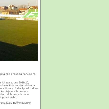
jima oko izdavanja dozvole za
r ligi za sezonu 2019/20,
ncirane klubova nije odobrena
ristili pravo žalbe i preduzeli su
e komisija uočila. Novom
ija i odobrena je licenca
ma prava žalbe.
uperligaša iz Bačke palanke.