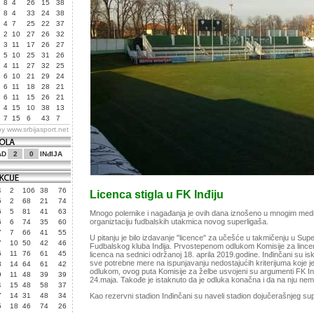
8
4
26
15
38
8
4
33
24
38
4
7
25
22
37
2
10
27
26
32
3
11
17
26
27
5
10
25
31
26
4
11
27
32
25
6
10
21
29
24
6
11
18
28
21
6
11
15
26
21
4
15
10
38
13
7
15
6
43
7
by
www.srbijasport.net
AD
2
0
INđIJA
4
2
106
38
76
Licenca stigla u FK Inđiju
5
2
68
21
74
6
5
81
41
63
Mnogo polemike i nagađanja je ovih dana iznošeno u mnogim medi
organiztaciju fudbalskih utakmica novog superligaša.
6
6
74
35
60
7
7
66
41
55
U pitanju je bilo izdavanje "licence" za učešće u takmičenju u Supe
7
10
50
42
46
Fudbalskog kluba Inđija. Prvostepenom odlukom Komisije za lince
6
11
76
61
45
licenca na sednici održanoj 18. aprila 2019.godine. Inđinčani su isko
sve potrebne mere na ispunjavanju nedostajućih kriterijuma koje j
3
14
64
61
42
odlukom, ovog puta Komisije za želbe usvojeni su argumenti FK Inđ
9
11
48
39
39
24.maja. Takođe je istaknuto da je odluka konačna i da na nju ne
4
15
48
58
37
7
14
31
48
34
Kao rezervni stadion Inđinčani su naveli stadion dojučerašnjeg s
5
18
46
74
26