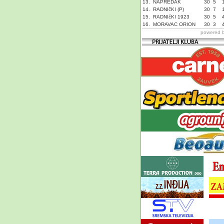
13.
NAPREDAK
30
5
14.
RADNIčKI (P)
30
7
15.
RADNIčKI 1923
30
5
16.
MORAVAC ORION
30
3
powered 