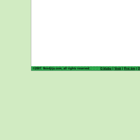
©2007. fkindjija.com, all rights reserved.
O klubu
|
Vesti
|
Prvi tim
|
O