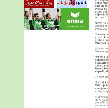
je mišljen
nekih radn
smo došli 
Prosto se 
dobili vol
najzaslužn
rezultat
".
Nikola Anđ
ubojitog d
ovako vidi 
"
Ja sam do
je poželo
godine da 
Istorijski
Ljubomir Ko
Saveza spor
"
Mi smo j
superligaš
nižerazred
Tako da m
Republike 
superliga
Za sam kra
"
Za naš kl
Teško je 
znanjem, 
u Super li
Vreme slavl
Novo okuplj
predočiti p
pripreme, k