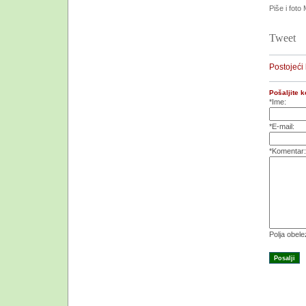
Piše i foto
Tweet
Postojeći
Pošaljite 
*Ime:
*E-mail:
*Komentar:
Polja obel