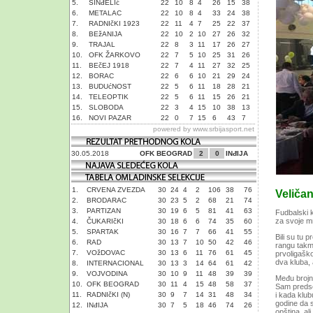
5.
SINđELIć
22
10
8
4
26
15
38
6.
METALAC
22
10
8
4
33
24
38
7.
RADNIčKI 1923
22
11
4
7
25
22
37
8.
BEžANIJA
22
10
2
10
27
26
32
9.
TRAJAL
22
8
3
11
17
26
27
10.
OFK ŽARKOVO
22
7
5
10
25
31
26
11.
BEčEJ 1918
22
7
4
11
27
32
25
12.
BORAC
22
6
6
10
21
29
24
13.
BUDUćNOST
22
5
6
11
18
28
21
14.
TELEOPTIK
22
5
6
11
15
26
21
15.
SLOBODA
22
3
4
15
10
38
13
16.
NOVI PAZAR
22
0
7
15
6
43
7
powered by
www.srbijasport.net
30.05.2018
OFK BEOGRAD
2
0
INđIJA
1.
CRVENA ZVEZDA
30
24
4
2
106
38
76
Veliča
2.
BRODARAC
30
23
5
2
68
21
74
3.
PARTIZAN
30
19
6
5
81
41
63
Fudbalski k
za svoje m
4.
ČUKARIčKI
30
18
6
6
74
35
60
5.
SPARTAK
30
16
7
7
66
41
55
Bili su tu 
6.
RAD
30
13
7
10
50
42
46
rangu takmi
7.
VOžDOVAC
30
13
6
11
76
61
45
prvoligašk
dva kluba, 
8.
INTERNACIONAL
30
13
3
14
64
61
42
9.
VOJVODINA
30
10
9
11
48
39
39
Među brojni
10.
OFK BEOGRAD
30
11
4
15
48
58
37
Sam predsed
11.
RADNIčKI (N)
30
9
7
14
31
48
34
i kada klub
godine da s
12.
INđIJA
30
7
5
18
46
74
26
opština, al