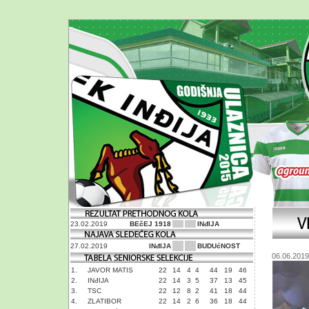
23.02.2019
BEčEJ 1918
INđIJA
27.02.2019
INđIJA
BUDUćNOST
06.06.2019
1.
JAVOR MATIS
22
14
4
4
44
19
46
2.
INđIJA
22
14
3
5
37
13
45
3.
TSC
22
12
8
2
41
18
44
4.
ZLATIBOR
22
14
2
6
36
18
44