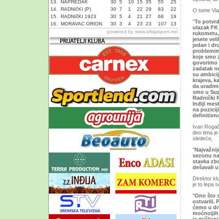
13.
NAPREDAK
30
5
10
15
35
55
25
14.
RADNIčKI (P)
30
7
1
22
29
83
22
O tome Vla
15.
RADNIčKI 1923
30
5
4
21
27
68
19
"
To potvrđ
16.
MORAVAC ORION
30
3
4
23
23
107
13
ulazak FK 
powered by
www.srbijasport.net
rukometu,
jesete ve
jedan i dr
problemima
koje smo 
govorimo 
zadatak ne
su ambicij
krajeva, k
da uradimo
smo u Supe
Radnički N
Inđiji mes
na pozicij
definitivno
Ivan Rogač 
deo tima j
sledeće,
"
Najvažnij
sezonu nas
stavka zb
dešavali u
Direktor kl
je to lepa
"
Ono što s
ostvarili.
ćemo u dru
moćnoijih 