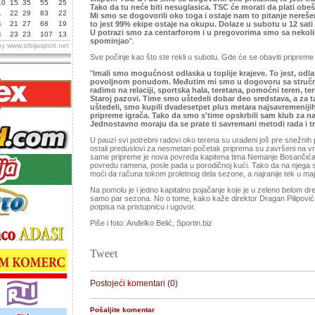
10
15
35
55
25
Tako da tu neće biti nesuglasica. TSC će morati da plati obe
1
22
29
83
22
Mi smo se dogovorili oko toga i ostaje nam to pitanje nerešeno
4
21
27
68
19
to jest 99% ekipe ostaje na okupu. Dolaze u subotu u 12 sati 
U potrazi smo za centarforom i u pregovorima smo sa nekoli
4
23
23
107
13
spominjao
".
by
www.srbijasport.net
Sve počinje kao što ste rekli u subotu. Gde će se obaviti pripreme
"
Imali smo mogućnost odlaska u toplije krajeve. To jest, odla
povoljnom ponudom. Međutim mi smo u dogovoru sa stručni
radimo na relaciji, sportska hala, teretana, pomoćni teren, 
Staroj pazovi. Time smo uštedeli dobar deo sredstava, a za t
uštedeli, smo kupili dvadesetpet plus metara najsavremenijih
pripreme igrača. Tako da smo s'time opskrbili sam klub za n
Jednostavno moraju da se prate ti savremani metodi rada i 
U pauzi svi potrebni radovi oko terena su urađeni još pre snežnih p
ostali preduslovi za nesmetan početak priprema su završeni na v
same pripreme je nova povreda kapitena tima Nemanje Bosančića.
povredu ramena, posle pada u porodičnoj kući. Tako da na njega s
moći da računa tokom proletnog dela sezone, a najranije tek u m
Na pomolu je i jedno kapitalno pojačanje koje je u zeleno belom dr
samo par sezona. No o tome, kako kaže direktor Dragan Pilipović 
potpisa na pristupnicu i ugovor.
Piše i foto: Anđelko Belić, Sportin.biz
Tweet
Postojeći komentari (0)
Pošaljite komentar