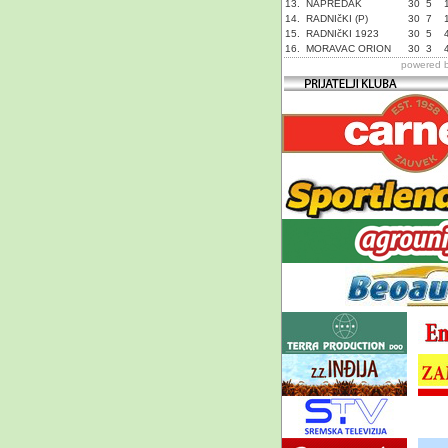
13.
NAPREDAK
30
5
14.
RADNIčKI (P)
30
7
15.
RADNIčKI 1923
30
5
16.
MORAVAC ORION
30
3
powered 