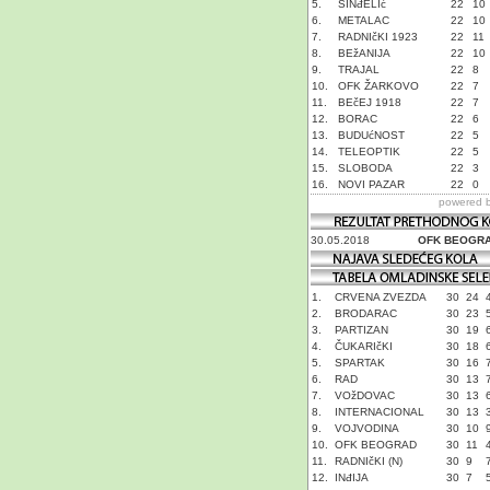
5.
SINđELIć
22
10
6.
METALAC
22
10
7.
RADNIčKI 1923
22
11
8.
BEžANIJA
22
10
9.
TRAJAL
22
8
10.
OFK ŽARKOVO
22
7
11.
BEčEJ 1918
22
7
12.
BORAC
22
6
13.
BUDUćNOST
22
5
14.
TELEOPTIK
22
5
15.
SLOBODA
22
3
16.
NOVI PAZAR
22
0
powered 
30.05.2018
OFK BEOGR
1.
CRVENA ZVEZDA
30
24
2.
BRODARAC
30
23
3.
PARTIZAN
30
19
4.
ČUKARIčKI
30
18
5.
SPARTAK
30
16
6.
RAD
30
13
7.
VOžDOVAC
30
13
8.
INTERNACIONAL
30
13
9.
VOJVODINA
30
10
10.
OFK BEOGRAD
30
11
11.
RADNIčKI (N)
30
9
12.
INđIJA
30
7