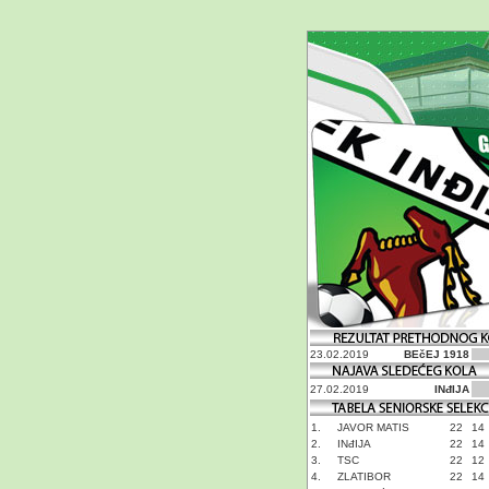
23.02.2019
BEčEJ 1918
27.02.2019
INđIJA
1.
JAVOR MATIS
22
14
2.
INđIJA
22
14
3.
TSC
22
12
4.
ZLATIBOR
22
14