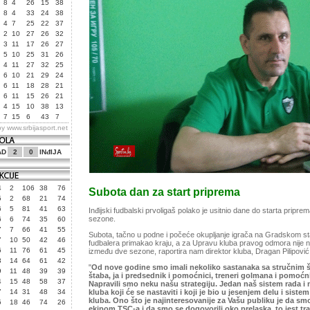
8
4
26
15
38
8
4
33
24
38
4
7
25
22
37
2
10
27
26
32
3
11
17
26
27
5
10
25
31
26
4
11
27
32
25
6
10
21
29
24
6
11
18
28
21
6
11
15
26
21
4
15
10
38
13
7
15
6
43
7
by
www.srbijasport.net
AD
2
0
INđIJA
4
2
106
38
76
Subota dan za start priprema
5
2
68
21
74
6
5
81
41
63
Inđijski fudbalski prvoligaš polako je usitnio dane do starta pripr
sezone.
6
6
74
35
60
7
7
66
41
55
Subota, tačno u podne i počeće okupljanje igrača na Gradskom s
7
10
50
42
46
fudbalera primakao kraju, a za Upravu kluba pravog odmora nije ni
6
11
76
61
45
između dve sezone, raportira nam direktor kluba, Dragan Pilipović
3
14
64
61
42
"
Od nove godine smo imali nekoliko sastanaka sa stručnim 
9
11
48
39
39
štaba, ja i predsednik i pomoćnici, treneri golmana i pomoćni 
4
15
48
58
37
Napravili smo neku našu strategiju. Jedan naš sistem rada i
7
14
31
48
34
kluba koji će se nastaviti i koji je bio u jesenjem delu i sist
kluba. Ono što je najinteresovanije za Vašu publiku je da sm
5
18
46
74
26
ekipom TSC-a i da smo se dogovorili oko prelaska, to jest tr