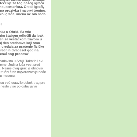
štećenje za tog našeg igrača.
, centarfora. Ostali igrači,
na prozivku i na prvi trening.
ko igrača, imena ne bih sada
 ?
ska u Ohrid. Sa vrlo
m štabom odlučili da ipak
teren sa veštačkom travom u
aj deo sredstava koji smo
 uređaja za praćenje fizičke
arednih dvadeset godina.
trenažnog procesa
".
adavina u Srbiji. Takođe i svi
reme. Jedina loša vest pred
 Naime ovaj igrač je obnovio
tručni štab najverovatnije neće
aju mesecu.
esu već ostavilo dubok trag pre
nešto više po ostavljanju