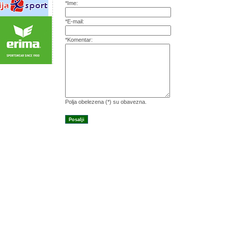
*Ime:
*E-mail:
*Komentar:
Polja obelezena (*) su obavezna.