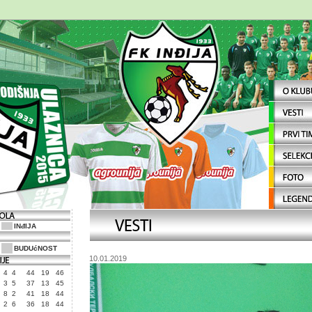
INđIJA
BUDUćNOST
10.01.2019
4
4
44
19
46
3
5
37
13
45
8
2
41
18
44
2
6
36
18
44