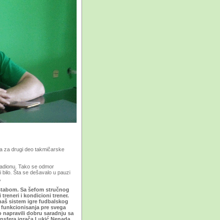
ema za drugi deo takmičarske
tadionu. Tako se odmor
 bilo. Šta se dešavalo u pauzi
,
štabom. Sa šefom stručnog
treneri i kondicioni trener.
 naš sistem igre fudbalskog
em funkcionisanja pre svega
o napravili dobru saradnju sa
ansfera igrača Lukić Nenada.