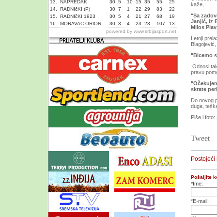
13.
NAPREDAK
30
5
10
15
35
55
25
kaže,
14.
RADNIčKI (P)
30
7
1
22
29
83
22
"Sa zadov
15.
RADNIčKI 1923
30
5
4
21
27
68
19
Janjić, iz
16.
MORAVAC ORION
30
3
4
23
23
107
13
Milos Plav
powered by
www.srbijasport.net
Letnji prel
Blagojević,
"Bicemo st
Odnosi tako
pravu pom
"Očekujem
skrate per
Do novog p
duga, teška
Piše i foto:
Tweet
Postojeći
Pošaljite 
*Ime:
*E-mail: