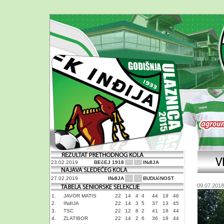
23.02.2019
BEčEJ 1918
INđIJA
27.02.2019
INđIJA
BUDUćNOST
09.07.2018
1.
JAVOR MATIS
22
14
4
4
44
19
46
2.
INđIJA
22
14
3
5
37
13
45
3.
TSC
22
12
8
2
41
18
44
4.
ZLATIBOR
22
14
2
6
36
18
44