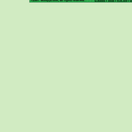
©2007. fkindjija.com, all rights reserved.
O klubu
|
Vesti
|
Prvi tim
|
O