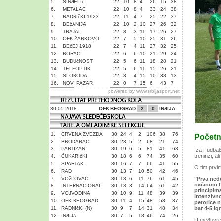
5.
SINđELIć
22
10
8
4
26
15
38
6.
METALAC
22
10
8
4
33
24
38
7.
RADNIčKI 1923
22
11
4
7
25
22
37
8.
BEžANIJA
22
10
2
10
27
26
32
9.
TRAJAL
22
8
3
11
17
26
27
10.
OFK ŽARKOVO
22
7
5
10
25
31
26
11.
BEčEJ 1918
22
7
4
11
27
32
25
12.
BORAC
22
6
6
10
21
29
24
13.
BUDUćNOST
22
5
6
11
18
28
21
14.
TELEOPTIK
22
5
6
11
15
26
21
15.
SLOBODA
22
3
4
15
10
38
13
16.
NOVI PAZAR
22
0
7
15
6
43
7
powered by
www.srbijasport.net
30.05.2018
OFK BEOGRAD
2
0
INđIJA
1.
CRVENA ZVEZDA
30
24
4
2
106
38
76
Početna
2.
BRODARAC
30
23
5
2
68
21
74
3.
PARTIZAN
30
19
6
5
81
41
63
Iza Fudbals
treninzi, al
4.
ČUKARIčKI
30
18
6
6
74
35
60
5.
SPARTAK
30
16
7
7
66
41
55
O tim prvi
6.
RAD
30
13
7
10
50
42
46
7.
VOžDOVAC
30
13
6
11
76
61
45
"Prva nede
načinom fu
8.
INTERNACIONAL
30
13
3
14
64
61
42
principima
9.
VOJVODINA
30
10
9
11
48
39
39
intenzivno
10.
OFK BEOGRAD
30
11
4
15
48
58
37
petorice n
11.
RADNIčKI (N)
30
9
7
14
31
48
34
bar 4-5 ig
12.
INđIJA
30
7
5
18
46
74
26
U međuvreme