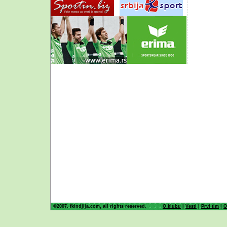
©2007. fkindjija.com, all rights reserved.
O klubu
|
Vesti
|
Prvi tim
|
O