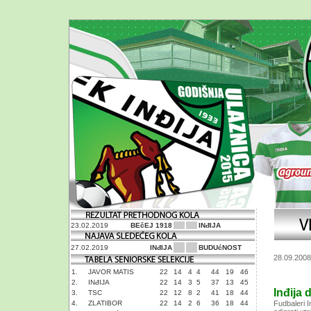
23.02.2019
BEčEJ 1918
INđIJA
27.02.2019
INđIJA
BUDUćNOST
28.09.2008
1.
JAVOR MATIS
22
14
4
4
44
19
46
2.
INđIJA
22
14
3
5
37
13
45
Inđija 
3.
TSC
22
12
8
2
41
18
44
4.
ZLATIBOR
22
14
2
6
36
18
44
Fudbaleri I