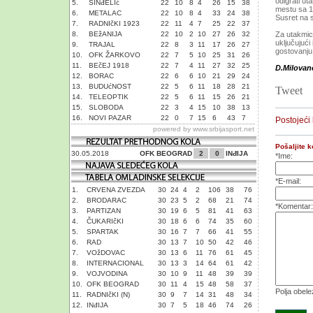
odigrati u
5.
SINđELIć
22
10
8
4
26
15
38
mestu sa 1
6.
METALAC
22
10
8
4
33
24
38
Susret na 
7.
RADNIčKI 1923
22
11
4
7
25
22
37
8.
BEžANIJA
22
10
2
10
27
26
32
Za utakmic
uključujući
9.
TRAJAL
22
8
3
11
17
26
27
gostovanju 
10.
OFK ŽARKOVO
22
7
5
10
25
31
26
11.
BEčEJ 1918
22
7
4
11
27
32
25
D.Milovan
12.
BORAC
22
6
6
10
21
29
24
13.
BUDUćNOST
22
5
6
11
18
28
21
Tweet
14.
TELEOPTIK
22
5
6
11
15
26
21
15.
SLOBODA
22
3
4
15
10
38
13
16.
NOVI PAZAR
22
0
7
15
6
43
7
Postojeći
powered by
www.srbijasport.net
Pošaljite 
30.05.2018
OFK BEOGRAD
2
0
INđIJA
*Ime:
*E-mail:
1.
CRVENA ZVEZDA
30
24
4
2
106
38
76
2.
BRODARAC
30
23
5
2
68
21
74
*Komentar:
3.
PARTIZAN
30
19
6
5
81
41
63
4.
ČUKARIčKI
30
18
6
6
74
35
60
5.
SPARTAK
30
16
7
7
66
41
55
6.
RAD
30
13
7
10
50
42
46
7.
VOžDOVAC
30
13
6
11
76
61
45
8.
INTERNACIONAL
30
13
3
14
64
61
42
9.
VOJVODINA
30
10
9
11
48
39
39
10.
OFK BEOGRAD
30
11
4
15
48
58
37
Polja obel
11.
RADNIčKI (N)
30
9
7
14
31
48
34
12.
INđIJA
30
7
5
18
46
74
26