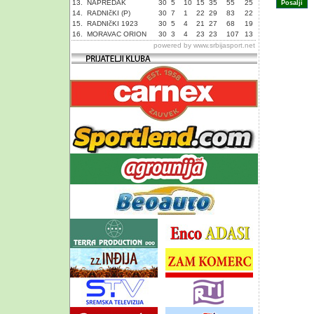
13.
NAPREDAK
30
5
10
15
35
55
25
14.
RADNIčKI (P)
30
7
1
22
29
83
22
15.
RADNIčKI 1923
30
5
4
21
27
68
19
16.
MORAVAC ORION
30
3
4
23
23
107
13
powered by
www.srbijasport.net