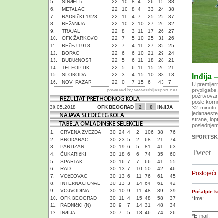
5.
SINđELIć
22
10
8
4
26
15
38
6.
METALAC
22
10
8
4
33
24
38
7.
RADNIčKI 1923
22
11
4
7
25
22
37
8.
BEžANIJA
22
10
2
10
27
26
32
9.
TRAJAL
22
8
3
11
17
26
27
10.
OFK ŽARKOVO
22
7
5
10
25
31
26
11.
BEčEJ 1918
22
7
4
11
27
32
25
12.
BORAC
22
6
6
10
21
29
24
13.
BUDUćNOST
22
5
6
11
18
28
21
14.
TELEOPTIK
22
5
6
11
15
26
21
15.
SLOBODA
22
3
4
15
10
38
13
Inđija 
16.
NOVI PAZAR
22
0
7
15
6
43
7
U premijer
powered by
www.srbijasport.net
prvoligaše.
požrtvovano
posle korn
30.05.2018
OFK BEOGRAD
2
0
INđIJA
32. minutu
jedanaeste
strane, lop
poslednjem
1.
CRVENA ZVEZDA
30
24
4
2
106
38
76
SPORTSKI
2.
BRODARAC
30
23
5
2
68
21
74
3.
PARTIZAN
30
19
6
5
81
41
63
Tweet
4.
ČUKARIčKI
30
18
6
6
74
35
60
5.
SPARTAK
30
16
7
7
66
41
55
6.
RAD
30
13
7
10
50
42
46
Postojeći
7.
VOžDOVAC
30
13
6
11
76
61
45
8.
INTERNACIONAL
30
13
3
14
64
61
42
9.
VOJVODINA
30
10
9
11
48
39
39
Pošaljite 
10.
OFK BEOGRAD
30
11
4
15
48
58
37
*Ime:
11.
RADNIčKI (N)
30
9
7
14
31
48
34
12.
INđIJA
30
7
5
18
46
74
26
*E-mail: