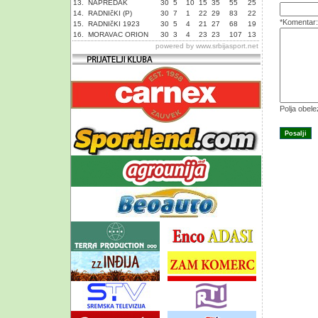
13.
NAPREDAK
30
5
10
15
35
55
25
14.
RADNIčKI (P)
30
7
1
22
29
83
22
*Komentar:
15.
RADNIčKI 1923
30
5
4
21
27
68
19
16.
MORAVAC ORION
30
3
4
23
23
107
13
powered by
www.srbijasport.net
Polja obel