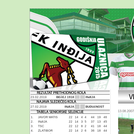
23.02.2019
BEčEJ 1918
INđIJA
27.02.2019
INđIJA
BUDUćNOST
13.08.2007
1.
JAVOR MATIS
22
14
4
4
44
19
46
2.
INđIJA
22
14
3
5
37
13
45
3.
TSC
22
12
8
2
41
18
44
4.
ZLATIBOR
22
14
2
6
36
18
44