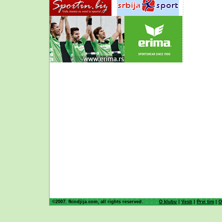
©2007. fkindjija.com, all rights reserved.
O klubu
|
Vesti
|
Prvi tim
|
O