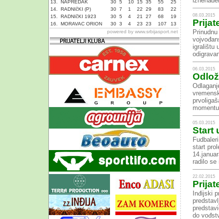
iznenađen
13.
NAPREDAK
30
5
10
15
35
55
25
14.
RADNIčKI (P)
30
7
1
22
29
83
22
08.03.2015
15.
RADNIčKI 1923
30
5
4
21
27
68
19
Prijat
16.
MORAVAC ORION
30
3
4
23
23
107
13
Prinudnu
powered by
www.srbijasport.net
vojvođans
igralištu
odigravan
06.03.2015
Odlož
Odlaganj
vremensk
prvoligaš
momentu k
05.03.2015
Start
Fudbaleri
start pro
14.januar
radilo se
22.02.2015
Prijat
Inđijski 
predstavl
predstavi
do vođst