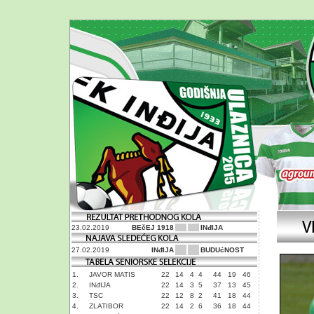
23.02.2019
BEčEJ 1918
INđIJA
27.02.2019
INđIJA
BUDUćNOST
1.
JAVOR MATIS
22
14
4
4
44
19
46
2.
INđIJA
22
14
3
5
37
13
45
3.
TSC
22
12
8
2
41
18
44
4.
ZLATIBOR
22
14
2
6
36
18
44