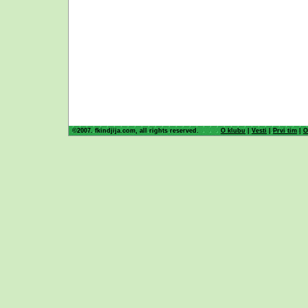
©2007. fkindjija.com, all rights reserved.
O klubu
|
Vesti
|
Prvi tim
|
O