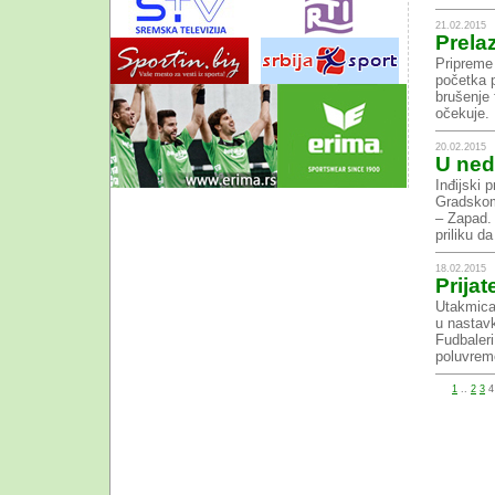
21.02.2015
Prela
Pripreme 
početka p
brušenje 
očekuje. 
20.02.2015
U ned
Inđijski 
Gradskom 
– Zapad. 
priliku da
18.02.2015
Prija
Utakmica,
u nastavk
Fudbaleri
poluvreme
1
..
2
3