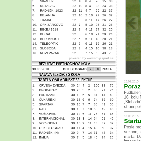
5.
SINđELIć
22
10
8
4
26
15
38
6.
METALAC
22
10
8
4
33
24
38
7.
RADNIčKI 1923
22
11
4
7
25
22
37
8.
BEžANIJA
22
10
2
10
27
26
32
9.
TRAJAL
22
8
3
11
17
26
27
10.
OFK ŽARKOVO
22
7
5
10
25
31
26
11.
BEčEJ 1918
22
7
4
11
27
32
25
12.
BORAC
22
6
6
10
21
29
24
13.
BUDUćNOST
22
5
6
11
18
28
21
14.
TELEOPTIK
22
5
6
11
15
26
21
15.
SLOBODA
22
3
4
15
10
38
13
16.
NOVI PAZAR
22
0
7
15
6
43
7
powered by
www.srbijasport.net
30.05.2018
OFK BEOGRAD
2
0
INđIJA
15.03.2015
Poraz
1.
CRVENA ZVEZDA
30
24
4
2
106
38
76
2.
BRODARAC
30
23
5
2
68
21
74
Fudbaleri
3.
PARTIZAN
30
19
6
5
81
41
63
16. kolu 
4.
ČUKARIčKI
30
18
6
6
74
35
60
„Sloboda“
5.
SPARTAK
30
16
7
7
66
41
55
strani po
6.
RAD
30
13
7
10
50
42
46
7.
VOžDOVAC
30
13
6
11
76
61
45
13.03.2015
8.
INTERNACIONAL
30
13
3
14
64
61
42
Startu
9.
VOJVODINA
30
10
9
11
48
39
39
Posle pro
10.
OFK BEOGRAD
30
11
4
15
48
58
37
sezone, u
11.
RADNIčKI (N)
30
9
7
14
31
48
34
marta. Du
12.
INđIJA
30
7
5
18
46
74
26