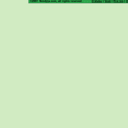
©2007. fkindjija.com, all rights reserved.
O klubu
|
Vesti
|
Prvi tim
|
O