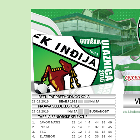
23.02.2019
BEčEJ 1918
INđIJA
Najava. Linglong T
27.02.2019
INđIJA
BUDUćNOST
1.
JAVOR MATIS
22
14
4
4
44
19
46
2.
INđIJA
22
14
3
5
37
13
45
3.
TSC
22
12
8
2
41
18
44
4.
ZLATIBOR
22
14
2
6
36
18
44