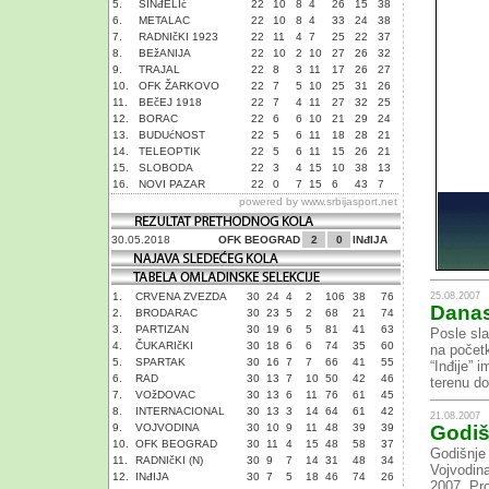
5.
SINđELIć
22
10
8
4
26
15
38
6.
METALAC
22
10
8
4
33
24
38
7.
RADNIčKI 1923
22
11
4
7
25
22
37
8.
BEžANIJA
22
10
2
10
27
26
32
9.
TRAJAL
22
8
3
11
17
26
27
10.
OFK ŽARKOVO
22
7
5
10
25
31
26
11.
BEčEJ 1918
22
7
4
11
27
32
25
12.
BORAC
22
6
6
10
21
29
24
13.
BUDUćNOST
22
5
6
11
18
28
21
14.
TELEOPTIK
22
5
6
11
15
26
21
15.
SLOBODA
22
3
4
15
10
38
13
16.
NOVI PAZAR
22
0
7
15
6
43
7
powered by
www.srbijasport.net
30.05.2018
OFK BEOGRAD
2
0
INđIJA
25.08.2007
1.
CRVENA ZVEZDA
30
24
4
2
106
38
76
Danas
2.
BRODARAC
30
23
5
2
68
21
74
3.
PARTIZAN
30
19
6
5
81
41
63
Posle sla
4.
ČUKARIčKI
30
18
6
6
74
35
60
na početk
5.
SPARTAK
30
16
7
7
66
41
55
“Inđije” 
6.
RAD
30
13
7
10
50
42
46
terenu do
7.
VOžDOVAC
30
13
6
11
76
61
45
8.
INTERNACIONAL
30
13
3
14
64
61
42
21.08.2007
9.
VOJVODINA
30
10
9
11
48
39
39
Godiš
10.
OFK BEOGRAD
30
11
4
15
48
58
37
Godišnje 
11.
RADNIčKI (N)
30
9
7
14
31
48
34
Vojvodin
12.
INđIJA
30
7
5
18
46
74
26
2007. Pr