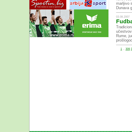
marljivo
Dunava gd
03.08.2007
Fudba
Tradicion
učestvova
Rume, juč
prošlogod
1
..
309