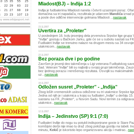
10
15
35
55
25
Mladost(BJ) – Inđija 1:2
1
22
29
83
22
4
21
27
68
19
Inđija je fudbalerima Mladosti nanela i četvrti uzastopni poraz. Ofa
domaćina sa tri napadača, rezultirala je udarcem
Mandića
iznad p
4
23
23
107
13
a posle dve odlične intervencije golmana Mladosti ...
nastavak
by
www.srbijasport.net
Bez kapitena na "Banji
23.11.2007
Uvertira za „Proleter“
09.08.2019
U poslednjem 16. kolu jesenjeg dela prvenstva Srpske lige grupa V
“Inđije” gostuju u Bačkom Jarku, gde će se u subotu sastati sa FK
Fudbaleri Inđije se trenutno nalaze na drugom mestu sa 34 osvojen
utakmicom...
nastavak
22.11.2007
Bez poraza dve i po godine
Završen je jesenji deo takmičenja u Ligi veterana Fudbalskog sav
Sad. Veterani "Inđije" bili su najbolji u svojoj grupi takmičenja. Zau
bez ijednog poraza i nerešenog rezultata. Osvojili su maksimalni
uz...
nastavak
19.11.2007
Odložen susret „Proleter“ - „Inđija“
Zbog loših vremenskih uslova odložene su tri utakmice Srpske lig
Jedna od njih je i utakmica u kojoj su fudbaleri „Inđije“ u derbiju 15.
sastanu sa FK „Proleter“, u Novom Sadu. Novi termin za odigrava
utakmice...
nastavak
12.11.2007
Inđija – Jedinstvo (SP) 9:1 (7:0)
Fudbaleri Inđije do nogu su potukli indisponirane goste iz Stare 
komšijski derbi nije imao tu draž zbog položaja gostiju na tabeli. Inđi
minutu,
Kekić
je iskoristio lepo organizovanu akciju i matirao...
nas