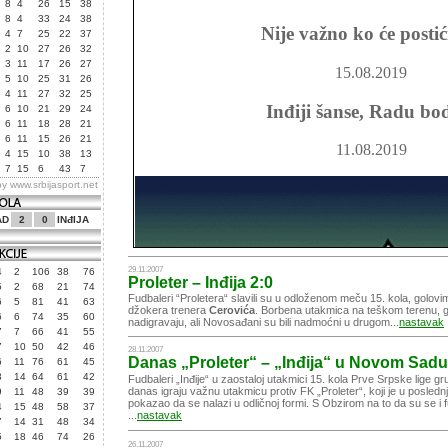
8
4
26
15
38
8
4
33
24
38
Nije važno ko će postić
4
7
25
22
37
2
10
27
26
32
3
11
17
26
27
15.08.2019
5
10
25
31
26
4
11
27
32
25
Inđiji šanse, Radu bo
6
10
21
29
24
6
11
18
28
21
6
11
15
26
21
11.08.2019
4
15
10
38
13
7
15
6
43
7
by
www.srbijasport.net
AD
2
0
INđIJA
29.11.2007
4
2
106
38
76
Proleter – Inđija 2:0
5
2
68
21
74
Fudbaleri “Proletera“ slavili su u odloženom meču 15. kola, golov
6
5
81
41
63
džokera trenera
Cerovića
. Borbena utakmica na teškom terenu, go
6
6
74
35
60
nadigravaju, ali Novosađani su bili nadmoćni u drugom...
nastavak
7
7
66
41
55
7
10
50
42
46
28.11.2007
Danas „Proleter“ – „Inđija“ u Novom Sadu
6
11
76
61
45
3
14
64
61
42
Fudbaleri „Inđije“ u zaostaloj utakmici 15. kola Prve Srpske lige g
danas igraju važnu utakmicu protiv FK „Proleter“, koji je u poslednj
9
11
48
39
39
pokazao da se nalazi u odličnoj formi. S Obzirom na to da su se i fu
4
15
48
58
37
...
nastavak
7
14
31
48
34
5
18
46
74
26
26.11.2007