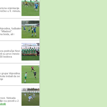
nzivna orjentacija
rečke u 9. minutu,
cu" !?
ojvodina, fudbaleri
 “Mladost”.
a boda, ali i
eza područja Novi
zeli su prvo mesto
h 30 bodova
e grupa Vojvodina.
 kola trebali da se
nje
Pazove. Nekada
jci su poveli u 2.
tavak