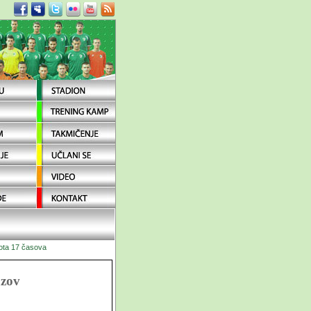
a 17 časova
azov