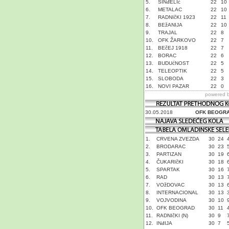
5.
SINđELIć
22
10
6.
METALAC
22
10
7.
RADNIčKI 1923
22
11
8.
BEžANIJA
22
10
9.
TRAJAL
22
8
10.
OFK ŽARKOVO
22
7
11.
BEčEJ 1918
22
7
12.
BORAC
22
6
13.
BUDUćNOST
22
5
14.
TELEOPTIK
22
5
15.
SLOBODA
22
3
16.
NOVI PAZAR
22
0
powered 
30.05.2018
OFK BEOGR
1.
CRVENA ZVEZDA
30
24
2.
BRODARAC
30
23
3.
PARTIZAN
30
19
4.
ČUKARIčKI
30
18
5.
SPARTAK
30
16
6.
RAD
30
13
7.
VOžDOVAC
30
13
8.
INTERNACIONAL
30
13
9.
VOJVODINA
30
10
10.
OFK BEOGRAD
30
11
11.
RADNIčKI (N)
30
9
12.
INđIJA
30
7