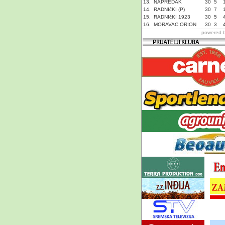
13.
NAPREDAK
30
5
14.
RADNIčKI (P)
30
7
15.
RADNIčKI 1923
30
5
16.
MORAVAC ORION
30
3
powered 