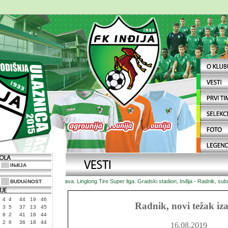
INđIJA
Najava. Linglong Tire Super liga. Gradski stadion, Inđija - Radnik, subot
BUDUćNOST
4
4
44
19
46
Radnik, novi težak iz
3
5
37
13
45
8
2
41
18
44
2
6
36
18
44
16.08.2019