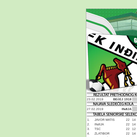
23.02.2019
BEčEJ 1918
27.02.2019
INđIJA
1.
JAVOR MATIS
22
14
2.
INđIJA
22
14
3.
TSC
22
12
4.
ZLATIBOR
22
14