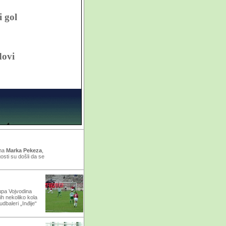
i gol
dovi
ima
Marka Pekeza
,
sti su došli da se
rupa Vojvodina
ih nekoliko kola
dbaleri „Inđije“