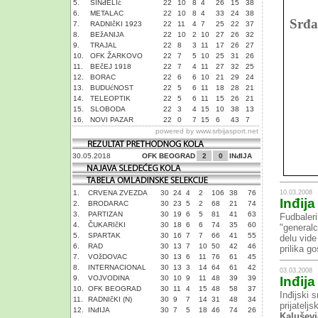
5.
SINđELIć
22
10
8
4
26
15
38
6.
METALAC
22
10
8
4
33
24
38
Srđa
7.
RADNIčKI 1923
22
11
4
7
25
22
37
8.
BEžANIJA
22
10
2
10
27
26
32
9.
TRAJAL
22
8
3
11
17
26
27
10.
OFK ŽARKOVO
22
7
5
10
25
31
26
11.
BEčEJ 1918
22
7
4
11
27
32
25
12.
BORAC
22
6
6
10
21
29
24
13.
BUDUćNOST
22
5
6
11
18
28
21
14.
TELEOPTIK
22
5
6
11
15
26
21
15.
SLOBODA
22
3
4
15
10
38
13
16.
NOVI PAZAR
22
0
7
15
6
43
7
powered by
www.srbijasport.net
30.05.2018
OFK BEOGRAD
2
0
INđIJA
10.03.2008
1.
CRVENA ZVEZDA
30
24
4
2
106
38
76
Inđija
2.
BRODARAC
30
23
5
2
68
21
74
3.
PARTIZAN
30
19
6
5
81
41
63
Fudbaleri
4.
ČUKARIčKI
30
18
6
6
74
35
60
"generalc
5.
SPARTAK
30
16
7
7
66
41
55
delu vide
6.
RAD
30
13
7
10
50
42
46
prilika g
7.
VOžDOVAC
30
13
6
11
76
61
45
8.
INTERNACIONAL
30
13
3
14
64
61
42
03.03.2008
9.
VOJVODINA
30
10
9
11
48
39
39
Inđija
10.
OFK BEOGRAD
30
11
4
15
48
58
37
Inđijski 
11.
RADNIčKI (N)
30
9
7
14
31
48
34
prijatelj
12.
INđIJA
30
7
5
18
46
74
26
Kalušev