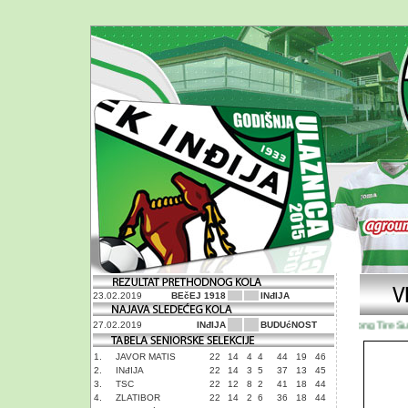
23.02.2019
BEčEJ 1918
INđIJA
Linglong Tire Super 
27.02.2019
INđIJA
BUDUćNOST
1.
JAVOR MATIS
22
14
4
4
44
19
46
2.
INđIJA
22
14
3
5
37
13
45
3.
TSC
22
12
8
2
41
18
44
4.
ZLATIBOR
22
14
2
6
36
18
44