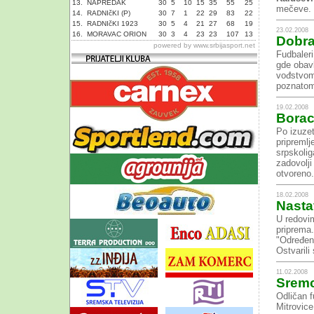
13.
NAPREDAK
30
5
10
15
35
55
25
mečeve. 
14.
RADNIčKI (P)
30
7
1
22
29
83
22
15.
RADNIčKI 1923
30
5
4
21
27
68
19
23.02.2008
16.
MORAVAC ORION
30
3
4
23
23
107
13
Dobra
powered by
www.srbijasport.net
Fudbaleri
gde obavl
vođstvom
poznatom
19.02.2008
Borac 
Po izuze
pripremlj
srpskolig
zadovolji
otvoreno.
18.02.2008
Nasta
U redovi
priprema.
"Određeni
Ostvarili
11.02.2008
Sremc
Odličan f
Mitrovice