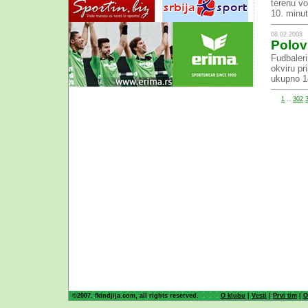
terenu vo
10. minut
08.02.2008
Polov
Fudbaleri
okviru pr
ukupno 14
1
..
302
©2007. fkindjija.com, all rights reserved.
O klubu
|
Vesti
|
Prvi tim
|
O