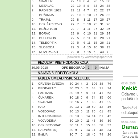
5.
SINđELIć
22
10
8
4
26
15
38
6.
METALAC
22
10
8
4
33
24
38
7.
RADNIčKI 1923
22
11
4
7
25
22
37
8.
BEžANIJA
22
10
2
10
27
26
32
9.
TRAJAL
22
8
3
11
17
26
27
10.
OFK ŽARKOVO
22
7
5
10
25
31
26
11.
BEčEJ 1918
22
7
4
11
27
32
25
12.
BORAC
22
6
6
10
21
29
24
13.
BUDUćNOST
22
5
6
11
18
28
21
14.
TELEOPTIK
22
5
6
11
15
26
21
15.
SLOBODA
22
3
4
15
10
38
13
16.
NOVI PAZAR
22
0
7
15
6
43
7
powered by
www.srbijasport.net
30.05.2018
OFK BEOGRAD
2
0
INđIJA
07.04.2008
1.
CRVENA ZVEZDA
30
24
4
2
106
38
76
Kekić
2.
BRODARAC
30
23
5
2
68
21
74
3.
PARTIZAN
30
19
6
5
81
41
63
Odavno u 
4.
ČUKARIčKI
30
18
6
6
74
35
60
po kiši i
5.
SPARTAK
30
16
7
7
66
41
55
6.
RAD
30
13
7
10
50
42
46
Radnički 
7.
VOžDOVAC
30
13
6
11
76
61
45
odlučujući
8.
INTERNACIONAL
30
13
3
14
64
61
42
9.
VOJVODINA
30
10
9
11
48
39
39
05.04.2008
10.
OFK BEOGRAD
30
11
4
15
48
58
37
Danas
11.
RADNIčKI (N)
30
9
7
14
31
48
34
Danas od 
12.
INđIJA
30
7
5
18
46
74
26
Srpske li