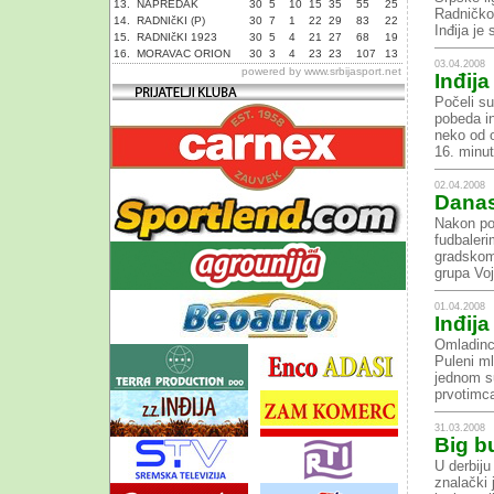
13.
NAPREDAK
30
5
10
15
35
55
25
Radničko
14.
RADNIčKI (P)
30
7
1
22
29
83
22
Inđija je
15.
RADNIčKI 1923
30
5
4
21
27
68
19
16.
MORAVAC ORION
30
3
4
23
23
107
13
03.04.2008
powered by
www.srbijasport.net
Inđija
Počeli su
pobeda i
neko od o
16. minut
02.04.2008
Danas
Nakon po
fudbaleri
gradskom 
grupa Voj
01.04.2008
Inđija
Omladinci
Puleni m
jednom s
prvotimca
31.03.2008
Big bu
U derbiju
znalački 