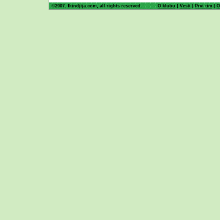
©2007. fkindjija.com, all rights reserved.
O klubu
|
Vesti
|
Prvi tim
|
O