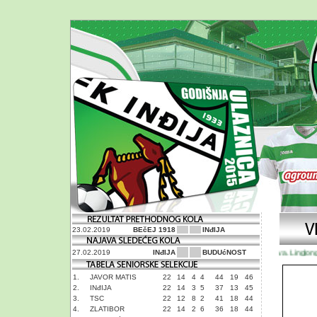
23.02.2019
BEčEJ 1918
INđIJA
Najava. Linglong T
27.02.2019
INđIJA
BUDUćNOST
1.
JAVOR MATIS
22
14
4
4
44
19
46
2.
INđIJA
22
14
3
5
37
13
45
3.
TSC
22
12
8
2
41
18
44
4.
ZLATIBOR
22
14
2
6
36
18
44