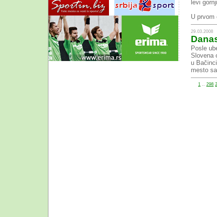
levi gornj
U prvom d
29.03.2008
Danas
Posle ube
Slovena o
u Bačinci
mesto sa 
1
..
298