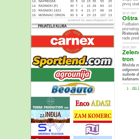
13.
NAPREDAK
30
5
10
15
35
55
25
prvoj utak
14.
RADNIčKI (P)
30
7
1
22
29
83
22
15.
RADNIčKI 1923
30
5
4
21
27
68
19
30.07.2007
16.
MORAVAC ORION
30
3
4
23
23
107
13
Oštra
powered by
www.srbijasport.net
Fudbaleri
poznatog
Ristovsk
rade pred
20.07.2007
Zeleno
tron
Možda na
odgovorn
subote d
kafanam
1
..
261