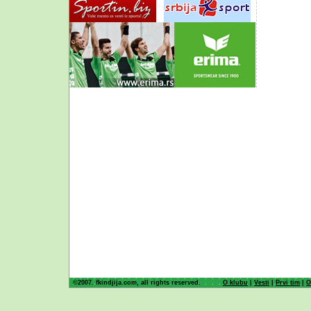
©2007. fkindjija.com, all rights reserved.
O klubu
|
Vesti
|
Prvi tim
|
O