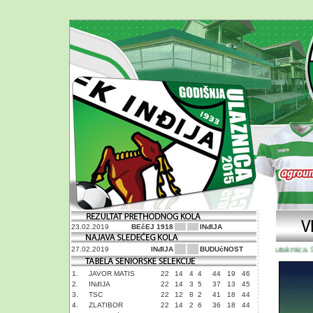
23.02.2019
BEčEJ 1918
INđIJA
Pripremna utakmica. Star
27.02.2019
INđIJA
BUDUćNOST
1.
JAVOR MATIS
22
14
4
4
44
19
46
2.
INđIJA
22
14
3
5
37
13
45
3.
TSC
22
12
8
2
41
18
44
4.
ZLATIBOR
22
14
2
6
36
18
44