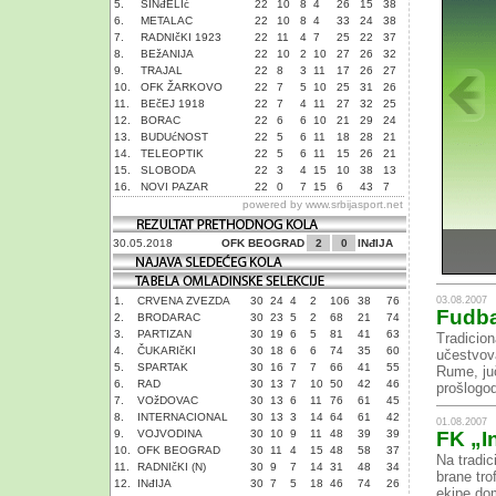
5.
SINđELIć
22
10
8
4
26
15
38
6.
METALAC
22
10
8
4
33
24
38
7.
RADNIčKI 1923
22
11
4
7
25
22
37
8.
BEžANIJA
22
10
2
10
27
26
32
9.
TRAJAL
22
8
3
11
17
26
27
10.
OFK ŽARKOVO
22
7
5
10
25
31
26
11.
BEčEJ 1918
22
7
4
11
27
32
25
12.
BORAC
22
6
6
10
21
29
24
13.
BUDUćNOST
22
5
6
11
18
28
21
14.
TELEOPTIK
22
5
6
11
15
26
21
15.
SLOBODA
22
3
4
15
10
38
13
16.
NOVI PAZAR
22
0
7
15
6
43
7
powered by
www.srbijasport.net
30.05.2018
OFK BEOGRAD
2
0
INđIJA
03.08.2007
1.
CRVENA ZVEZDA
30
24
4
2
106
38
76
Fudba
2.
BRODARAC
30
23
5
2
68
21
74
3.
PARTIZAN
30
19
6
5
81
41
63
Tradicion
4.
ČUKARIčKI
30
18
6
6
74
35
60
učestvova
5.
SPARTAK
30
16
7
7
66
41
55
Rume, juč
6.
RAD
30
13
7
10
50
42
46
prošlogod
7.
VOžDOVAC
30
13
6
11
76
61
45
8.
INTERNACIONAL
30
13
3
14
64
61
42
01.08.2007
9.
VOJVODINA
30
10
9
11
48
39
39
FK „In
10.
OFK BEOGRAD
30
11
4
15
48
58
37
Na tradic
11.
RADNIčKI (N)
30
9
7
14
31
48
34
brane tro
12.
INđIJA
30
7
5
18
46
74
26
ekipe do