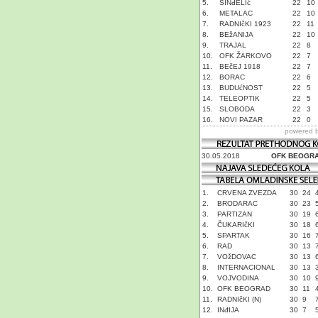
5.
SINđELIć
22
10
6.
METALAC
22
10
7.
RADNIčKI 1923
22
11
8.
BEžANIJA
22
10
9.
TRAJAL
22
8
10.
OFK ŽARKOVO
22
7
11.
BEčEJ 1918
22
7
12.
BORAC
22
6
13.
BUDUćNOST
22
5
14.
TELEOPTIK
22
5
15.
SLOBODA
22
3
16.
NOVI PAZAR
22
0
powered 
30.05.2018
OFK BEOGR
1.
CRVENA ZVEZDA
30
24
2.
BRODARAC
30
23
3.
PARTIZAN
30
19
4.
ČUKARIčKI
30
18
5.
SPARTAK
30
16
6.
RAD
30
13
7.
VOžDOVAC
30
13
8.
INTERNACIONAL
30
13
9.
VOJVODINA
30
10
10.
OFK BEOGRAD
30
11
11.
RADNIčKI (N)
30
9
12.
INđIJA
30
7