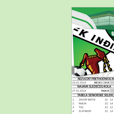
23.02.2019
BEčEJ 1918
27.02.2019
INđIJA
1.
JAVOR MATIS
22
14
2.
INđIJA
22
14
3.
TSC
22
12
4.
ZLATIBOR
22
14