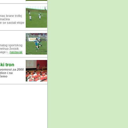
u
nas brane trofej
domaćina
e se sastati ekipe
znatog sportskog
metnuo žestok
age i...
nastavak
ki tron
ovornost za 2000
dion i na
 ćemo
dsednika Zdravka