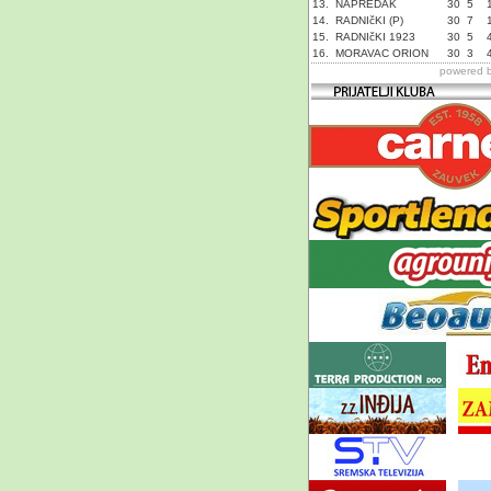
13.
NAPREDAK
30
5
14.
RADNIčKI (P)
30
7
15.
RADNIčKI 1923
30
5
16.
MORAVAC ORION
30
3
powered 