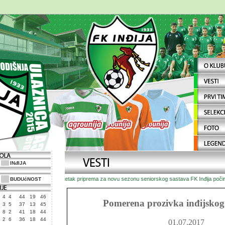
INđIJA
Početak priprema za novu sezonu seniorskog sastava FK Inđija počinje u 
BUDUćNOST
4
4
44
19
46
Pomerena prozivka inđijskog
3
5
37
13
45
8
2
41
18
44
2
6
36
18
44
01.07.2017