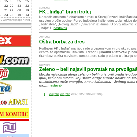
Napad na Super lig
10
15
35
55
25
1
22
29
83
22
01.08.2007
4
21
27
68
19
FK „Inđija“ brani trofej
20.06.2017
4
23
23
107
13
Na tradicionalnom fudbalskom turniru u Staroj Pazovi, Inđinčani da
by
www.srbijasport.net
osvojen prošle godine. Pored fudbalera Inđije, učestvuju i ekipe 
„Jedinstva“, „Novog Sada“ i „Slovena“ iz Rume. U prvoj utakmici ć
„Inđije“ i...
nastavak
30.07.2007
Oštra borba za dres
Fudbaleri FK „ Inđija“ marljivo rade u Lepenskom viru u okviru po
centra sa optimalnim uslovima. Trener
Ljubomir Ristovski
je na
ritam bez obzira na visoke temperature rade predano u sticanju sn
20.07.2007
Zeleno – beli najavili povratak na prvoligaš
Možda najvažnija uloga zeleno - belih u istoriji grada je odg
ljudi, većinom mladih, koji svake druge subote dolaze na sta
utakmicama troše energiju, a ne u kafanama. - Jednog dana
da
......
nastavak
1
..
259
260
261
262
263 (1835-1839 od 1839)
Vreme zadovoljstva - Intervju pre
Mrđe