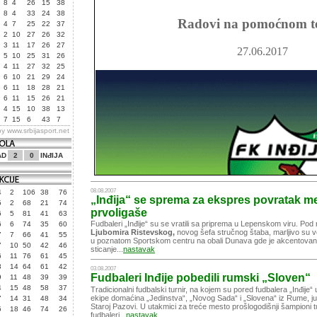
8
4
26
15
38
8
4
33
24
38
Radovi na pomoćnom t
4
7
25
22
37
2
10
27
26
32
3
11
17
26
27
27.06.2017
5
10
25
31
26
4
11
27
32
25
6
10
21
29
24
6
11
18
28
21
6
11
15
26
21
4
15
10
38
13
7
15
6
43
7
by
www.srbijasport.net
AD
2
0
INđIJA
08.08.2007
4
2
106
38
76
„Inđija“ se sprema za ekspres povratak m
5
2
68
21
74
prvoligaše
6
5
81
41
63
Fudbaleri „Inđije“ su se vratili sa priprema u Lepenskom viru. Po
6
6
74
35
60
Ljubomira Ristevskog,
novog šefa stručnog štaba, marljivo su v
7
7
66
41
55
u poznatom Sportskom centru na obali Dunava gde je akcentova
7
10
50
42
46
sticanje...
nastavak
6
11
76
61
45
3
14
64
61
42
03.08.2007
Fudbaleri Inđije pobedili rumski „Sloven“
9
11
48
39
39
4
15
48
58
37
Tradicionalni fudbalski turnir, na kojem su pored fudbalera „Inđije“
ekipe domaćina „Jedinstva“, „Novog Sada“ i „Slovena“ iz Rume, ju
7
14
31
48
34
Staroj Pazovi. U utakmici za treće mesto prošlogodišnji šampioni t
5
18
46
74
26
fudbaleri...
nastavak