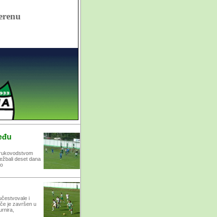
erenu
eđu
d rukovodstvom
ežbali deset dana
no
 učestvovale i
če je završen u
urnira,