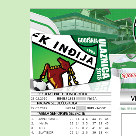
23.02.2019
BEčEJ 1918
INđIJA
Prva liga. III kolo
27.02.2019
INđIJA
BUDUćNOST
1.
JAVOR MATIS
22
14
4
4
44
19
46
2.
INđIJA
22
14
3
5
37
13
45
3.
TSC
22
12
8
2
41
18
44
4.
ZLATIBOR
22
14
2
6
36
18
44