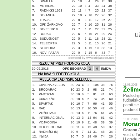
5.
SINđELIć
22
10
8
4
26
15
38
6.
METALAC
22
10
8
4
33
24
38
7.
RADNIčKI 1923
22
11
4
7
25
22
37
8.
BEžANIJA
22
10
2
10
27
26
32
9.
TRAJAL
22
8
3
11
17
26
27
10.
OFK ŽARKOVO
22
7
5
10
25
31
26
11.
BEčEJ 1918
22
7
4
11
27
32
25
Už
12.
BORAC
22
6
6
10
21
29
24
13.
BUDUćNOST
22
5
6
11
18
28
21
14.
TELEOPTIK
22
5
6
11
15
26
21
15.
SLOBODA
22
3
4
15
10
38
13
16.
NOVI PAZAR
22
0
7
15
6
43
7
powered by
www.srbijasport.net
30.05.2018
OFK BEOGRAD
2
0
INđIJA
13.03.2008
1.
CRVENA ZVEZDA
30
24
4
2
106
38
76
Želim
2.
BRODARAC
30
23
5
2
68
21
74
3.
PARTIZAN
30
19
6
5
81
41
63
Poslednji
4.
ČUKARIčKI
30
18
6
6
74
35
60
fudbalsko
5.
SPARTAK
30
16
7
7
66
41
55
pamti se 
6.
RAD
30
13
7
10
50
42
46
predmet t
7.
VOžDOVAC
30
13
6
11
76
61
45
8.
INTERNACIONAL
30
13
3
14
64
61
42
13.03.2008
9.
VOJVODINA
30
10
9
11
48
39
39
Moram
10.
OFK BEOGRAD
30
11
4
15
48
58
37
Gorana 
11.
RADNIčKI (N)
30
9
7
14
31
48
34
vest o
Te
12.
INđIJA
30
7
5
18
46
74
26
U gradu 