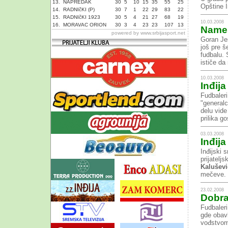
13.
NAPREDAK
30
5
10
15
35
55
25
Opštine I
14.
RADNIčKI (P)
30
7
1
22
29
83
22
15.
RADNIčKI 1923
30
5
4
21
27
68
19
10.03.2008
16.
MORAVAC ORION
30
3
4
23
23
107
13
Nameš
powered by
www.srbijasport.net
Goran Ješ
još pre š
fudbalu. 
ističe da
10.03.2008
Inđija
Fudbaleri
"generalc
delu vide
prilika g
03.03.2008
Inđija
Inđijski 
prijatelj
Kalušev
mečeve. 
23.02.2008
Dobra
Fudbaleri
gde obavl
vođstvom