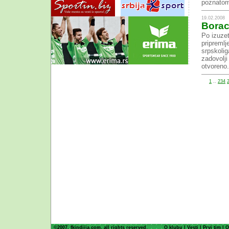
poznatom
19.02.2008
Borac 
Po izuze
pripremlj
srpskolig
zadovolji
otvoreno.
1
..
234
©2007. fkindjija.com, all rights reserved.
O klubu
|
Vesti
|
Prvi tim
|
O