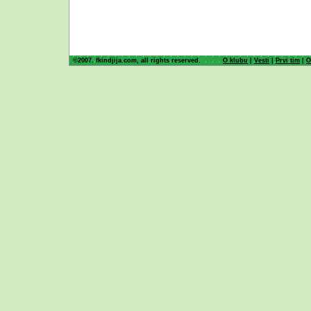
©2007. fkindjija.com, all rights reserved.
O klubu
|
Vesti
|
Prvi tim
|
O