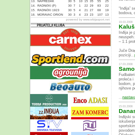
13.
NAPREDAK
30
5
10
15
35
55
25
14.
RADNIčKI (P)
30
7
1
22
29
83
22
“Inđija” 
15.
RADNIčKI 1923
30
5
4
21
27
68
19
bodova, d
16.
MORAVAC ORION
30
3
4
23
23
107
13
powered by
www.srbijasport.net
19.03.2008
Kaluš
Inđija je
neuspeh.
– 1:1 pro
Juče Drag
poziciji...
17.03.2008
Samo 
Fudbaleri
proleća i
bodom, p
njihove 
...
nastav
15.03.2008
Danas
Inđijski 
iskušenja
sportski
povodom 
Očekuju..