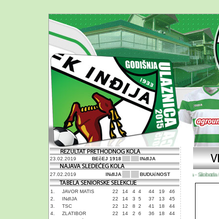
23.02.2019
BEčEJ 1918
INđIJA
Inđija - Sloboda 0: 
27.02.2019
INđIJA
BUDUćNOST
1.
JAVOR MATIS
22
14
4
4
44
19
46
2.
INđIJA
22
14
3
5
37
13
45
3.
TSC
22
12
8
2
41
18
44
4.
ZLATIBOR
22
14
2
6
36
18
44