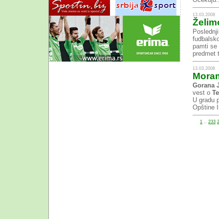
13.03.2008
Želim
Poslednji
fudbalsko
pamti se 
predmet t
13.03.2008
Moram
Gorana 
vest o
Te
U gradu 
Opštine I
1
..
233