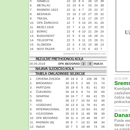
5.
SINđELIć
22
10
8
4
26
15
38
6.
METALAC
22
10
8
4
33
24
38
7.
RADNIčKI 1923
22
11
4
7
25
22
37
8.
BEžANIJA
22
10
2
10
27
26
32
9.
TRAJAL
22
8
3
11
17
26
27
10.
OFK ŽARKOVO
22
7
5
10
25
31
26
11.
BEčEJ 1918
22
7
4
11
27
32
25
Už
12.
BORAC
22
6
6
10
21
29
24
13.
BUDUćNOST
22
5
6
11
18
28
21
14.
TELEOPTIK
22
5
6
11
15
26
21
15.
SLOBODA
22
3
4
15
10
38
13
16.
NOVI PAZAR
22
0
7
15
6
43
7
powered by
www.srbijasport.net
30.05.2018
OFK BEOGRAD
2
0
INđIJA
24.03.2008
1.
CRVENA ZVEZDA
30
24
4
2
106
38
76
Srems
2.
BRODARAC
30
23
5
2
68
21
74
3.
PARTIZAN
30
19
6
5
81
41
63
Komšijsk
4.
ČUKARIčKI
30
18
6
6
74
35
60
zasluženo
5.
SPARTAK
30
16
7
7
66
41
55
češće nap
6.
RAD
30
13
7
10
50
42
46
prokockal
7.
VOžDOVAC
30
13
6
11
76
61
45
8.
INTERNACIONAL
30
13
3
14
64
61
42
22.03.2008
9.
VOJVODINA
30
10
9
11
48
39
39
Danas
10.
OFK BEOGRAD
30
11
4
15
48
58
37
Posle rem
11.
RADNIčKI (N)
30
9
7
14
31
48
34
danas će 
12.
INđIJA
30
7
5
18
46
74
26
sa rumsk