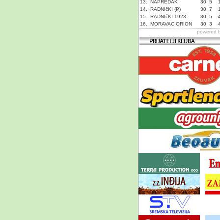
13.
NAPREDAK
30
5
14.
RADNIčKI (P)
30
7
15.
RADNIčKI 1923
30
5
16.
MORAVAC ORION
30
3
powered 