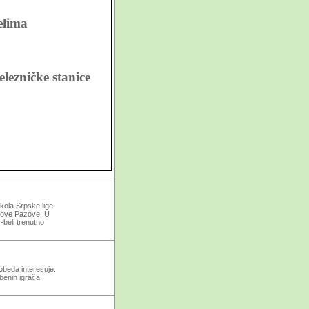
elima
lezničke stanice
đanski
kola Srpske lige,
 Nove Pazove. U
-beli trenutno
obeda interesuje.
mbenih igrača