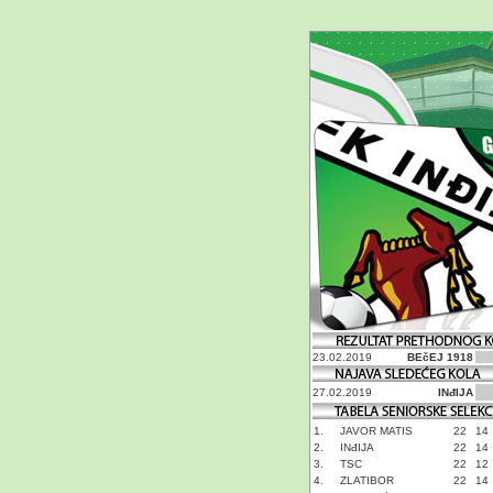
23.02.2019
BEčEJ 1918
27.02.2019
INđIJA
1.
JAVOR MATIS
22
14
2.
INđIJA
22
14
3.
TSC
22
12
4.
ZLATIBOR
22
14