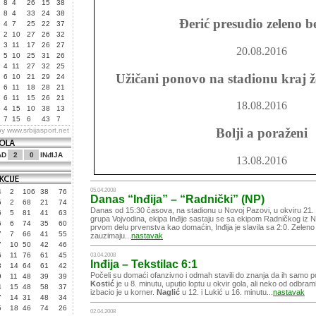
8
4
26
15
38
8
4
33
24
38
Đerić presudio zeleno b
4
7
25
22
37
2
10
27
26
32
3
11
17
26
27
20.08.2016
5
10
25
31
26
4
11
27
32
25
Užičani ponovo na stadionu kraj že
6
10
21
29
24
6
11
18
28
21
6
11
15
26
21
18.08.2016
4
15
10
38
13
7
15
6
43
7
Bolji a poraženi
by
www.srbijasport.net
AD
2
0
INđIJA
13.08.2016
Prvo pa derbi i to Vojvo
05.04.2008
4
2
106
38
76
Danas “Inđija” – “Radnički” (NP)
5
2
68
21
74
Danas od 15:30 časova, na stadionu u Novoj Pazovi, u okviru 21. 
6
5
81
41
63
11.08.2016
grupa Vojvodina, ekipa Inđije sastaju se sa ekipom Radničkog iz
6
6
74
35
60
prvom delu prvenstva kao domaćin, Inđija je slavila sa 2:0. Zeleno 
7
7
66
41
55
zauzimaju...
nastavak
7
10
50
42
46
6
11
76
61
45
03.04.2008
Inđija – Tekstilac 6:1
3
14
64
61
42
Počeli su domaći ofanzivno i odmah stavili do znanja da ih samo p
9
11
48
39
39
Kostić
je u 8. minutu, uputio loptu u okvir gola, ali neko od odbra
4
15
48
58
37
izbacio je u korner.
Naglić
u 12. i Lukić u 16. minutu...
nastavak
7
14
31
48
34
5
18
46
74
26
02.04.2008