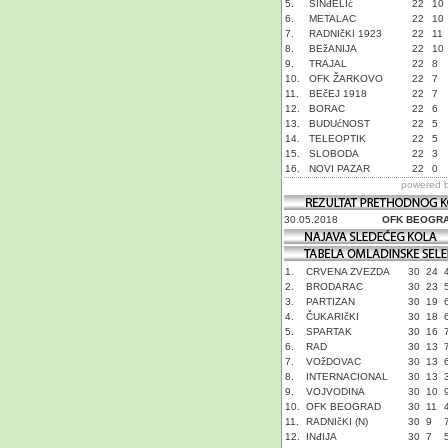
5.
SINđELIć
22
10
6.
METALAC
22
10
7.
RADNIčKI 1923
22
11
8.
BEžANIJA
22
10
9.
TRAJAL
22
8
10.
OFK ŽARKOVO
22
7
11.
BEčEJ 1918
22
7
12.
BORAC
22
6
13.
BUDUćNOST
22
5
14.
TELEOPTIK
22
5
15.
SLOBODA
22
3
16.
NOVI PAZAR
22
0
powered 
30.05.2018
OFK BEOGR
1.
CRVENA ZVEZDA
30
24
2.
BRODARAC
30
23
3.
PARTIZAN
30
19
4.
ČUKARIčKI
30
18
5.
SPARTAK
30
16
6.
RAD
30
13
7.
VOžDOVAC
30
13
8.
INTERNACIONAL
30
13
9.
VOJVODINA
30
10
10.
OFK BEOGRAD
30
11
11.
RADNIčKI (N)
30
9
12.
INđIJA
30
7