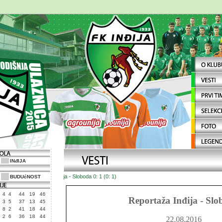
INđIJA
Inđija - Sloboda 0: 1 (0: 1)
BUDUćNOST
4
4
44
19
46
Reportaža Inđija - Sl
3
5
37
13
45
8
2
41
18
44
2
6
36
18
44
22.08.2016