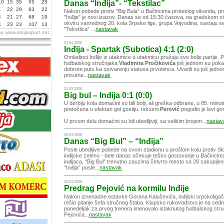
10
15
35
55
25
Danas “Inđija”- “Tekstilac”
1
22
29
83
22
Nakon pobede protiv "Big Bula" u Bačincima proteklog vikenda, pr
4
21
27
68
19
"Inđije" je novi izazov. Danas se od 15:30 časova, na gradskom sta
okviru vanrednog 20. kola Srpske lige, grupa Vojvodina, sastaju 
4
23
23
107
13
"Tekstilca" ...
nastavak
by
www.srbijasport.net
01.04.2008
Inđija - Spartak (Subotica) 4:1 (2:0)
Omladinci Inđije iz utakmice u utakmicu pružaju sve bolje partije. 
fudbalskog stručnjaka
Vladimira Pročikovića
još jednom su pokaz
dobrom putu ka ostvarenju statusa prvotimca. Uverili su još jedn
prisutne...
nastavak
31.03.2008
Big bul – Inđija 0:1 (0:0)
U derbiju kola domaćini su bili bolji, ali greška odbrane, u 85. minut
pretočena u efektan gol gostiju. Iskusni
Perović
pogodio je levi gor
U prvom delu domaćini su bili ubedljiviji, sa velikim brojem...
nastav
29.03.2008
Danas “Big Bul” – “Inđija”
Posle ubedljive pobede na svom stadionu u prošlom kolu protiv Sl
inđijske zeleno - bele danas očekuje teško gostovanje u Bačincima
inđijaca, “Big Bul” trenutno zauzima četvrto mesto sa 28 sakupljen
“Inđija” posle...
nastavak
26.03.2008
Predrag Pejović na kormilu Inđije
Nakon iznenadne ostavke Gorana Kaluševića, inđijski srpskoliga
rešio pitanje šefa stručnog štaba. Klupsko rukovodstvo je na sedn
ponedeljak za prvog trenera imenovalo istaknutog fudbalskog str
Pejovića...
nastavak