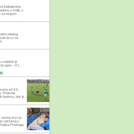
ed fudbalerima
dionu u Inđiji, u
se sa ekipom
Puleni mladog
ali da su na
om
u znalački je
nji ugao – 0:1.
ak
ovena od 4:0,
. Protivnik
ih bodova, dok je
š veoma brzo je
ici održanoj u
učnjaka Predraga