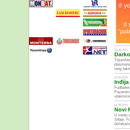
04.06.2010
Darko
Trijumfo
plasmana
rang takm
02.06.2010
Inđija
Fudbaleri
Pazarom.
utakmice,
01.06.2010
Novi 
U sredu s
Srbije. F
dočekaće