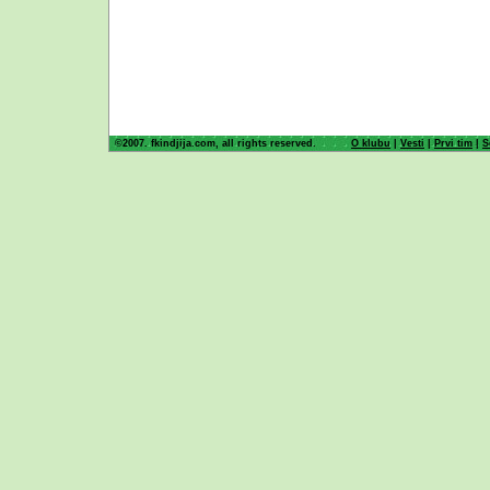
©2007. fkindjija.com, all rights reserved.
O klubu
|
Vesti
|
Prvi tim
|
S