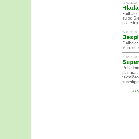
30.05.2010
Hlada
Fudbaleri
su od Sre
poslednj
27.05.2010
Bespl
Fudbaler
Mitrovice
23.05.2010
Super
Pobedom n
plasmana 
takmičenj
superliga
1
..
3
4