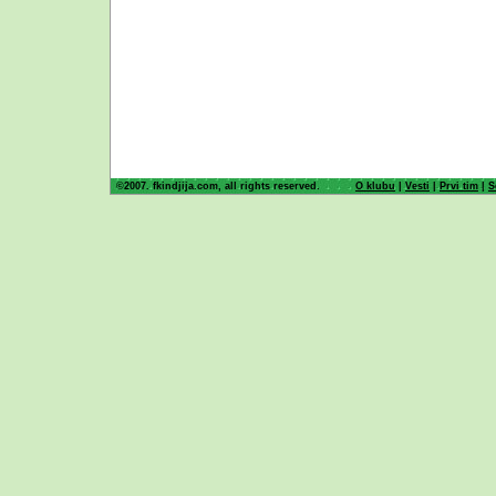
©2007. fkindjija.com, all rights reserved.
O klubu
|
Vesti
|
Prvi tim
|
S