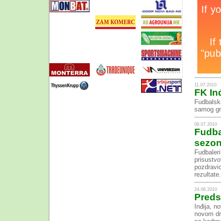
11.07.2010
FK Inđ
Fudbalski
samog gr
06.07.2010
Fudba
sezon
Fudbaleri
prisustvo
pozdravi
rezultate.
24.06.2010
Preds
Inđija, n
novom dr