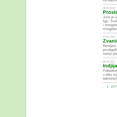
sa kadrov
08.06.2010
Prosl
Juče je u
ligu. Sve
i mnogobr
mnogobro
07.06.2010
Zvani
Remijem n
prvoliga
istoriji p
06.06.2010
Indji
Pobedom n
u elitu s
takmičenj
1
..
2
3