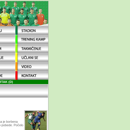
RTAK (D)
na je borbena
do pobede. Počelo