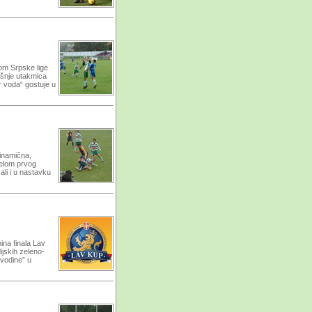
rom Srpske lige
ašnje utakmica
or voda“ gostuje u
inamična,
delom prvog
ali i u nastavku
ina finala Lav
ijskih zeleno-
jvodine” u