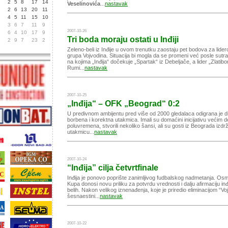
2
5
8
17
14
Veselinovića
...
nastavak
2
6
13
20
11
4
5
11
15
10
3
6
7
11
9
2007-10-26
6
4
10
17
9
Tri boda moraju ostati u Inđiji
2
9
7
23
2
Zeleno-beli iz Inđije u ovom trenutku zaostaju pet bodova za lide
grupa Vojvodina. Situacija bi mogla da se promeni već posle sutr
na kojima „Inđija“ dočekuje „Spartak“ iz Debeljače, a lider „Zlatib
Rumi...
nastavak
2007-10-25
„Inđija“ – OFK „Beograd“ 0:2
U predivnom ambijentu pred više od 2000 gledalaca odigrana je d
borbena i korektna utakmica. Imali su domaćini inicijativu većim 
poluvremena, stvorili nekoliko šansi, ali su gosti iz Beograda izdrž
utakmicu...
nastavak
2007-10-24
“Inđija” cilja četvrtfinale
Inđija je ponovo poprište zanimljivog fudbalskog nadmetanja. Osm
Kupa donosi novu priliku za potvrdu vrednosti i dalju afirmaciju inđ
belih. Nakon velikog iznenađenja, koje je priredio eliminacijom “Vo
šesnaestini...
nastavak
2007-10-22