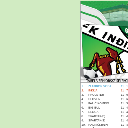
1.
ZLATIBOR VODA
11
1
2.
INĐIJA
11
7
3.
PROLETER
11
6
4.
SLOVEN
11
6
5.
PALIĆ KOMING
11
5
6.
BIG BUL
11
4
7.
SLOGA
11
4
8.
SPARTAK(D)
11
4
9.
SPARTAK(S)
11
4
10.
RADNIČKI(NP)
11
4