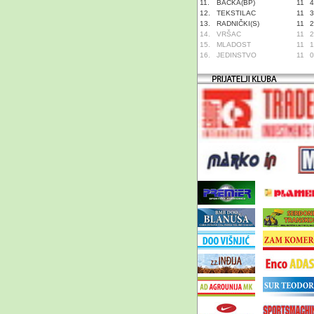
11.
BAČKA(BP)
11
4
12.
TEKSTILAC
11
3
13.
RADNIČKI(S)
11
2
14.
VRŠAC
11
2
15.
MLADOST
11
1
16.
JEDINSTVO
11
0