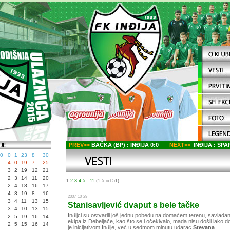
PREV<<
BAČKA (BP) : INĐIJA 0:0
NEXT>>
INĐIJA : SPA
0
0
1
23
8
30
4
0
19
7
25
3
2
19
12
21
2
3
14
11
20
1
2
3
4
5
..
11
(1-5 od 51)
2
4
18
16
17
4
3
19
8
16
2007-10-29
3
4
11
13
15
Stanisavljević dvaput s bele tačke
3
4
10
13
15
Inđijci su ostvarili još jednu pobedu na domaćem terenu, savlada
2
5
19
16
14
ekipa iz Debeljače, kao što se i očekivalo, mada nisu došli lako 
2
5
15
16
14
je inicijativom Inđije, već u sedmom minutu udarac
Stevana