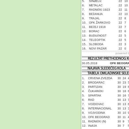
5.
SINđELIć
22
10
6.
METALAC
22
10
7.
RADNIčKI 1923
22
11
8.
BEžANIJA
22
10
9.
TRAJAL
22
8
10.
OFK ŽARKOVO
22
7
11.
BEčEJ 1918
22
7
12.
BORAC
22
6
13.
BUDUćNOST
22
5
14.
TELEOPTIK
22
5
15.
SLOBODA
22
3
16.
NOVI PAZAR
22
0
powered 
30.05.2018
OFK BEOGR
1.
CRVENA ZVEZDA
30
24
2.
BRODARAC
30
23
3.
PARTIZAN
30
19
4.
ČUKARIčKI
30
18
5.
SPARTAK
30
16
6.
RAD
30
13
7.
VOžDOVAC
30
13
8.
INTERNACIONAL
30
13
9.
VOJVODINA
30
10
10.
OFK BEOGRAD
30
11
11.
RADNIčKI (N)
30
9
12.
INđIJA
30
7