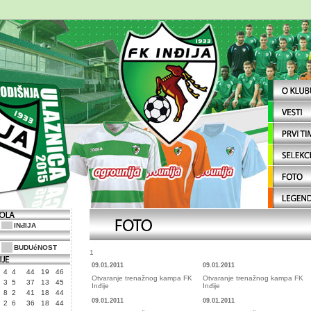
INđIJA
BUDUćNOST
1
09.01.2011
09.01.2011
4
4
44
19
46
Otvaranje trenažnog kampa FK
Otvaranje trenažnog kampa FK
3
5
37
13
45
Inđije
Inđije
8
2
41
18
44
09.01.2011
09.01.2011
2
6
36
18
44