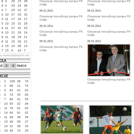
8
4
26
15
38
Otvaranje trenažnog kampa FK
Otvaranje trenažnog kampa FK
Inđije
Inđije
8
4
33
24
38
4
7
25
22
37
09.01.2011
09.01.2011
2
10
27
26
32
Otvaranje trenažnog kampa FK
Otvaranje trenažnog kampa FK
3
11
17
26
27
Inđije
Inđije
5
10
25
31
26
09.01.2011
09.01.2011
4
11
27
32
25
Otvaranje trenažnog kampa FK
Otvaranje trenažnog kampa FK
6
10
21
29
24
Inđije
Inđije
6
11
18
28
21
6
11
15
26
21
09.01.2011
09.01.2011
4
15
10
38
13
Otvaranje trenažnog kampa FK
Inđije
7
15
6
43
7
by
www.srbijasport.net
AD
2
0
INđIJA
Otvaranje trenažnog kampa FK
4
2
106
38
76
Inđije
5
2
68
21
74
6
5
81
41
63
6
6
74
35
60
7
7
66
41
55
7
10
50
42
46
6
11
76
61
45
3
14
64
61
42
9
11
48
39
39
4
15
48
58
37
7
14
31
48
34
5
18
46
74
26