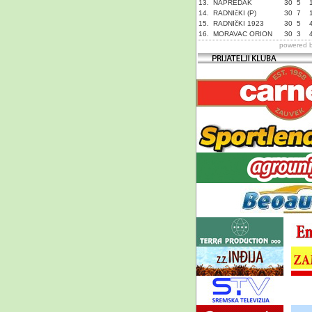
13.
NAPREDAK
30
5
14.
RADNIčKI (P)
30
7
15.
RADNIčKI 1923
30
5
16.
MORAVAC ORION
30
3
powered 