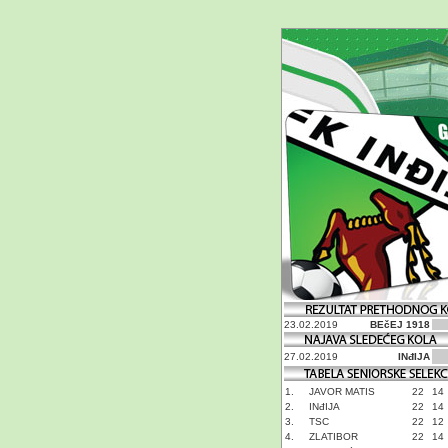
23.02.2019
BEčEJ 1918
27.02.2019
INđIJA
1.
JAVOR MATIS
22
14
2.
INđIJA
22
14
3.
TSC
22
12
4.
ZLATIBOR
22
14