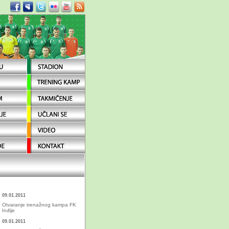
09.01.2011
Otvaranje trenažnog kampa FK
Inđije
09.01.2011