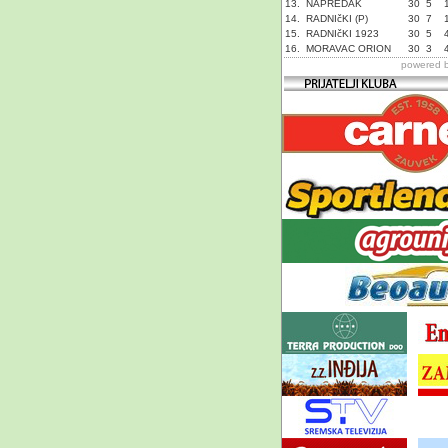
13.
NAPREDAK
30
5
14.
RADNIčKI (P)
30
7
15.
RADNIčKI 1923
30
5
16.
MORAVAC ORION
30
3
powered 