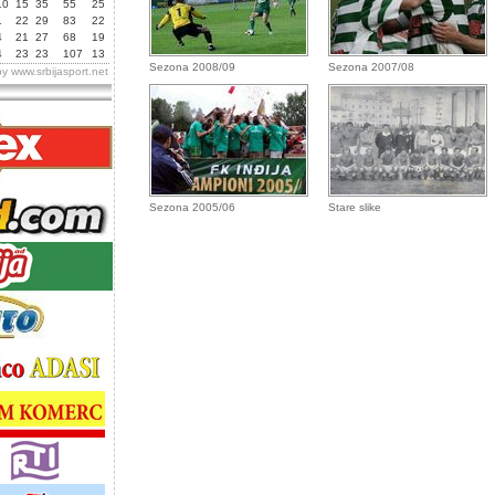
10
15
35
55
25
1
22
29
83
22
4
21
27
68
19
4
23
23
107
13
Sezona 2008/09
Sezona 2007/08
by
www.srbijasport.net
Sezona 2005/06
Stare slike