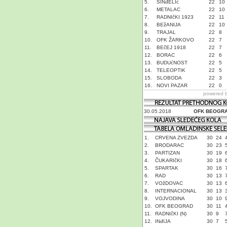
5.
SINđELIć
22
10
6.
METALAC
22
10
7.
RADNIčKI 1923
22
11
8.
BEžANIJA
22
10
9.
TRAJAL
22
8
10.
OFK ŽARKOVO
22
7
11.
BEčEJ 1918
22
7
12.
BORAC
22
6
13.
BUDUćNOST
22
5
14.
TELEOPTIK
22
5
15.
SLOBODA
22
3
16.
NOVI PAZAR
22
0
powered 
30.05.2018
OFK BEOGR
1.
CRVENA ZVEZDA
30
24
2.
BRODARAC
30
23
3.
PARTIZAN
30
19
4.
ČUKARIčKI
30
18
5.
SPARTAK
30
16
6.
RAD
30
13
7.
VOžDOVAC
30
13
8.
INTERNACIONAL
30
13
9.
VOJVODINA
30
10
10.
OFK BEOGRAD
30
11
11.
RADNIčKI (N)
30
9
12.
INđIJA
30
7