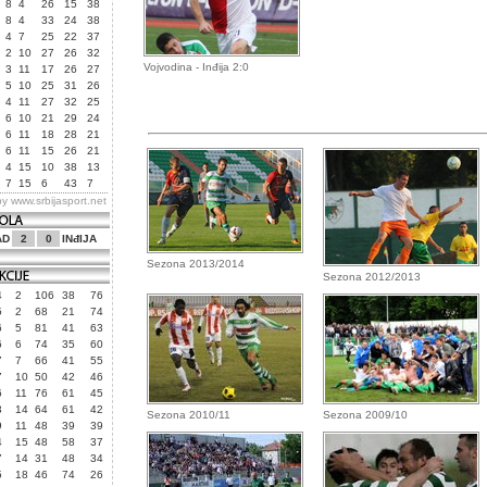
8
4
26
15
38
8
4
33
24
38
4
7
25
22
37
2
10
27
26
32
Vojvodina - Inđija 2:0
3
11
17
26
27
5
10
25
31
26
4
11
27
32
25
6
10
21
29
24
6
11
18
28
21
6
11
15
26
21
4
15
10
38
13
7
15
6
43
7
by
www.srbijasport.net
AD
2
0
INđIJA
Sezona 2013/2014
Sezona 2012/2013
4
2
106
38
76
5
2
68
21
74
6
5
81
41
63
6
6
74
35
60
7
7
66
41
55
7
10
50
42
46
6
11
76
61
45
3
14
64
61
42
Sezona 2010/11
Sezona 2009/10
9
11
48
39
39
4
15
48
58
37
7
14
31
48
34
5
18
46
74
26