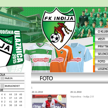
INđIJA
BUDUćNOST
1
20.11.2010
20.11.2010
4
4
44
19
46
Vojvodina - Inđija 2:0
3
5
37
13
45
8
2
41
18
44
2
6
36
18
44