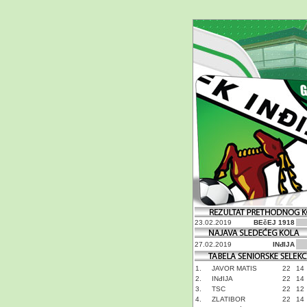
23.02.2019
BEčEJ 1918
27.02.2019
INđIJA
1.
JAVOR MATIS
22
14
2.
INđIJA
22
14
3.
TSC
22
12
4.
ZLATIBOR
22
14