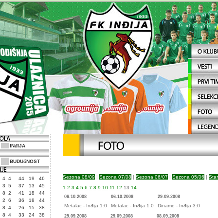
INđIJA
BUDUćNOST
Sezona 08/09
|
Sezona 07/08
|
Sezona 06/07
|
Sezona 05/06
|
Star
4
4
44
19
46
3
5
37
13
45
1
2
3
4
5
6
7
8
9
10
11
12
13
14
8
2
41
18
44
06.10.2008
06.10.2008
29.09.2008
2
6
36
18
44
Metalac - Inđija 1:0
Metalac - Inđija 1:0
Dinamo - Inđija 3:0
8
4
26
15
38
8
4
33
24
38
29.09.2008
29.09.2008
08.09.2008