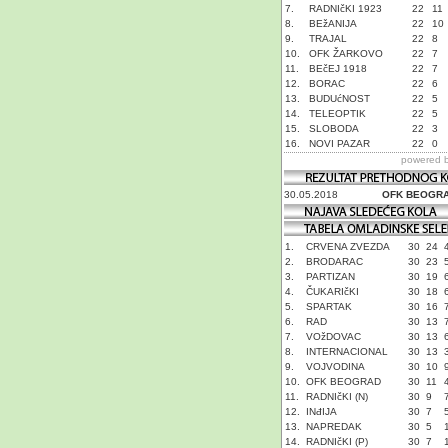
7.
RADNIčKI 1923
22
11
8.
BEžANIJA
22
10
9.
TRAJAL
22
8
10.
OFK ŽARKOVO
22
7
11.
BEčEJ 1918
22
7
12.
BORAC
22
6
13.
BUDUćNOST
22
5
14.
TELEOPTIK
22
5
15.
SLOBODA
22
3
16.
NOVI PAZAR
22
0
powered 
30.05.2018
OFK BEOGR
1.
CRVENA ZVEZDA
30
24
2.
BRODARAC
30
23
3.
PARTIZAN
30
19
4.
ČUKARIčKI
30
18
5.
SPARTAK
30
16
6.
RAD
30
13
7.
VOžDOVAC
30
13
8.
INTERNACIONAL
30
13
9.
VOJVODINA
30
10
10.
OFK BEOGRAD
30
11
11.
RADNIčKI (N)
30
9
12.
INđIJA
30
7
13.
NAPREDAK
30
5
14.
RADNIčKI (P)
30
7