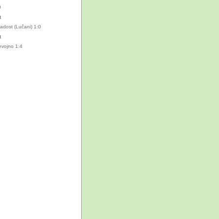
0
8
Mladost (Lučani) 1:0
8
Sevojno 1:4