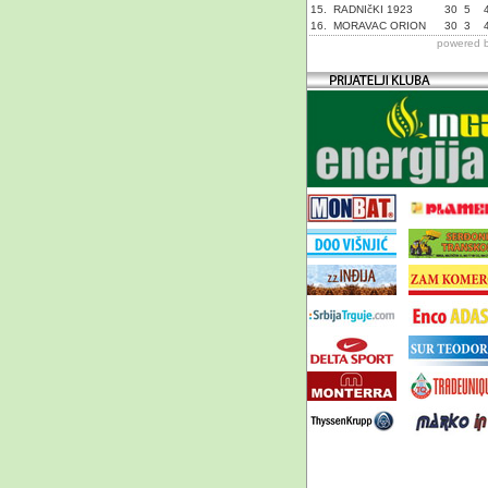
15.
RADNIčKI 1923
30
5
16.
MORAVAC ORION
30
3
powered 