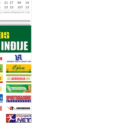
4
21
27
68
19
4
23
23
107
13
by
www.srbijasport.net