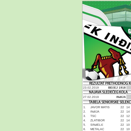
23.02.2019
BEčEJ 1918
27.02.2019
INđIJA
1.
JAVOR MATIS
22
14
2.
INđIJA
22
14
3.
TSC
22
12
4.
ZLATIBOR
22
14
5.
SINđELIć
22
10
6.
METALAC
22
10