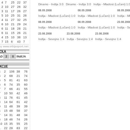
4
7
25
22
37
Dinamo - Inđija 3:0
Dinamo - Inđija 3:0
Inđija - Mladost (Lučani) 1:
2
10
27
26
32
08.09.2008
08.09.2008
08.09.200
3
11
17
26
27
5
10
25
31
26
Inđija - Mladost (Lučani) 1:0
Inđija - Mladost (Lučani) 1:0
Inđija - 
4
11
27
32
25
08.09.2008
08.09.2008
23.08.200
6
10
21
29
24
Inđija - Mladost (Lučani) 1:0
Inđija - Mladost (Lučani) 1:0
Inđija - 
6
11
18
28
21
6
11
15
26
21
23.08.2008
23.08.2008
23.08.2008
4
15
10
38
13
Inđija - Sevojno 1:4
Inđija - Sevojno 1:4
Inđija - Sevojno 1:4
7
15
6
43
7
by
www.srbijasport.net
AD
2
0
INđIJA
4
2
106
38
76
5
2
68
21
74
6
5
81
41
63
6
6
74
35
60
7
7
66
41
55
7
10
50
42
46
6
11
76
61
45
3
14
64
61
42
9
11
48
39
39
4
15
48
58
37
7
14
31
48
34
5
18
46
74
26
10
15
35
55
25
1
22
29
83
22