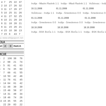
4
7
25
22
37
Inđija - Mladni Radnik 1:1
Inđija - Mladi Radnik 1:1
Voždovac - Inđi
2
10
27
26
32
10.11.2008
01.11.2008
01.11.2008
3
11
17
26
27
5
10
25
31
26
Voždovac - Inđija 1:1
Inđija - Smederevo 0:0
Inđija - Smederevo 0
4
11
27
32
25
01.11.2008
01.11.2008
01.11.2008
6
10
21
29
24
Inđija - Smederevo 0:0
Inđija - Smederevo 0:0
Inđija - Smederevo
6
11
18
28
21
6
11
15
26
21
18.10.2008
18.10.2008
18.10.2008
4
15
10
38
13
Inđija - BSK Borča 1:1
Inđija - BSK Borča 1:1
Inđija - BSK Borča 1
7
15
6
43
7
by
www.srbijasport.net
AD
2
0
INđIJA
4
2
106
38
76
5
2
68
21
74
6
5
81
41
63
6
6
74
35
60
7
7
66
41
55
7
10
50
42
46
6
11
76
61
45
3
14
64
61
42
9
11
48
39
39
4
15
48
58
37
7
14
31
48
34
5
18
46
74
26
10
15
35
55
25
1
22
29
83
22