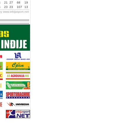
4
21
27
68
19
4
23
23
107
13
by
www.srbijasport.net