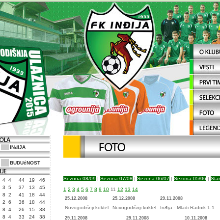
INđIJA
BUDUćNOST
Sezona 08/09
|
Sezona 07/08
|
Sezona 06/07
|
Sezona 05/06
|
Star
4
4
44
19
46
3
5
37
13
45
1
2
3
4
5
6
7
8
9
10
11
12
13
14
8
2
41
18
44
25.12.2008
25.12.2008
29.11.2008
2
6
36
18
44
Novogodišnji koktel
Novogodišnji koktel
Inđija - Mladi Radnik 1:1
8
4
26
15
38
8
4
33
24
38
29.11.2008
29.11.2008
10.11.2008