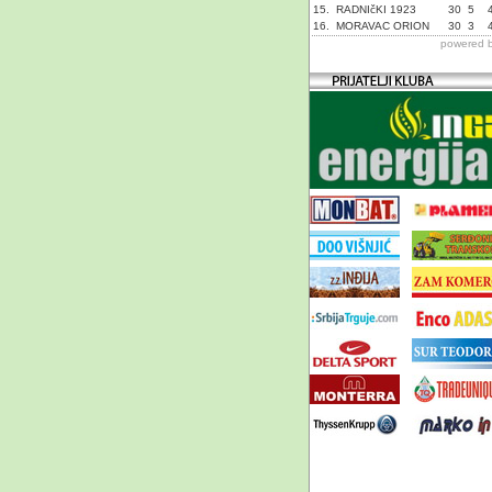
15.
RADNIčKI 1923
30
5
16.
MORAVAC ORION
30
3
powered 