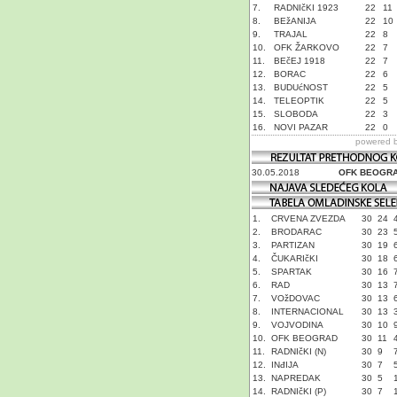
7.
RADNIčKI 1923
22
11
8.
BEžANIJA
22
10
9.
TRAJAL
22
8
10.
OFK ŽARKOVO
22
7
11.
BEčEJ 1918
22
7
12.
BORAC
22
6
13.
BUDUćNOST
22
5
14.
TELEOPTIK
22
5
15.
SLOBODA
22
3
16.
NOVI PAZAR
22
0
powered 
30.05.2018
OFK BEOGR
1.
CRVENA ZVEZDA
30
24
2.
BRODARAC
30
23
3.
PARTIZAN
30
19
4.
ČUKARIčKI
30
18
5.
SPARTAK
30
16
6.
RAD
30
13
7.
VOžDOVAC
30
13
8.
INTERNACIONAL
30
13
9.
VOJVODINA
30
10
10.
OFK BEOGRAD
30
11
11.
RADNIčKI (N)
30
9
12.
INđIJA
30
7
13.
NAPREDAK
30
5
14.
RADNIčKI (P)
30
7