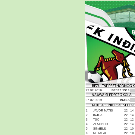
23.02.2019
BEčEJ 1918
27.02.2019
INđIJA
1.
JAVOR MATIS
22
14
2.
INđIJA
22
14
3.
TSC
22
12
4.
ZLATIBOR
22
14
5.
SINđELIć
22
10
6.
METALAC
22
10