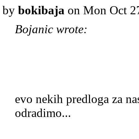
by
bokibaja
on Mon Oct 27
Bojanic wrote:
evo nekih predloga za nas 
odradimo...