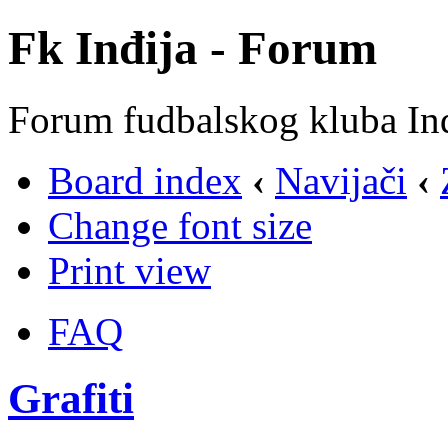
Fk Inđija - Forum
Forum fudbalskog kluba In
Board index
‹
Navijači
‹
Change font size
Print view
FAQ
Grafiti