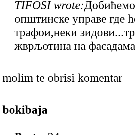
TIFOSI wrote:
Добићемо 
општинске управе где ћ
трафои,неки зидови...тр
жврљотина на фасадама!!
molim te obrisi komentar
bokibaja