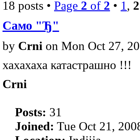
18 posts •
Page
2
of
2
•
1
,
2
Само "Ђ"
by
Crni
on Mon Oct 27, 20
хахахаха катастрашно !!!
Crni
Posts:
31
Joined:
Tue Oct 21, 200