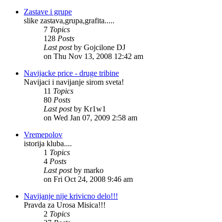
Zastave i grupe
slike zastava,grupa,grafita.....
7
Topics
128
Posts
Last post
by Gojcilone DJ
on Thu Nov 13, 2008 12:42 am
Navijacke price - druge tribine
Navijaci i navijanje sirom sveta!
11
Topics
80
Posts
Last post
by Kr1w1
on Wed Jan 07, 2009 2:58 am
Vremepolov
istorija kluba....
1
Topics
4
Posts
Last post
by marko
on Fri Oct 24, 2008 9:46 am
Navijanje nije krivicno delo!!!
Pravda za Urosa Misica!!!
2
Topics