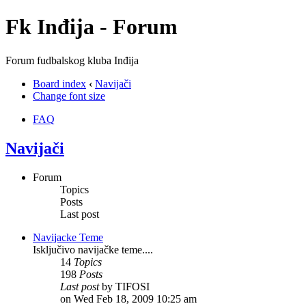
Fk Inđija - Forum
Forum fudbalskog kluba Inđija
Board index
‹
Navijači
Change font size
FAQ
Navijači
Forum
Topics
Posts
Last post
Navijacke Teme
Isključivo navijačke teme....
14
Topics
198
Posts
Last post
by TIFOSI
on Wed Feb 18, 2009 10:25 am