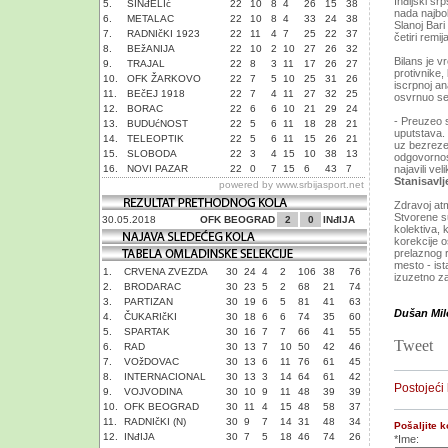
Inđijski sr
5.
SINđELIć
22
10
8
4
26
15
38
nada najbol
6.
METALAC
22
10
8
4
33
24
38
Slanoj Bari
7.
RADNIčKI 1923
22
11
4
7
25
22
37
četiri remi
8.
BEžANIJA
22
10
2
10
27
26
32
Bilans je 
9.
TRAJAL
22
8
3
11
17
26
27
protivnike,
10.
OFK ŽARKOVO
22
7
5
10
25
31
26
iscrpnoj a
11.
BEčEJ 1918
22
7
4
11
27
32
25
osvrnuo se 
12.
BORAC
22
6
6
10
21
29
24
- Preuzeo s
13.
BUDUćNOST
22
5
6
11
18
28
21
uputstava.
14.
TELEOPTIK
22
5
6
11
15
26
21
uz bezreze
15.
SLOBODA
22
3
4
15
10
38
13
odgovornost
16.
NOVI PAZAR
22
0
7
15
6
43
7
najavili ve
Stanisavlj
powered by
www.srbijasport.net
Zdravoj at
Stvorene su
30.05.2018
OFK BEOGRAD
2
0
INđIJA
kolektiva, 
korekcije 
prelaznog 
mesto - is
1.
CRVENA ZVEZDA
30
24
4
2
106
38
76
izuzetno za
2.
BRODARAC
30
23
5
2
68
21
74
3.
PARTIZAN
30
19
6
5
81
41
63
Dušan Mi
4.
ČUKARIčKI
30
18
6
6
74
35
60
5.
SPARTAK
30
16
7
7
66
41
55
Tweet
6.
RAD
30
13
7
10
50
42
46
7.
VOžDOVAC
30
13
6
11
76
61
45
8.
INTERNACIONAL
30
13
3
14
64
61
42
Postojeći
9.
VOJVODINA
30
10
9
11
48
39
39
10.
OFK BEOGRAD
30
11
4
15
48
58
37
11.
RADNIčKI (N)
30
9
7
14
31
48
34
Pošaljite 
12.
INđIJA
30
7
5
18
46
74
26
*Ime: