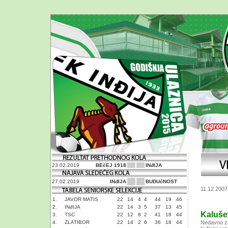
23.02.2019
BEčEJ 1918
INđIJA
27.02.2019
INđIJA
BUDUćNOST
11.12.2007
1.
JAVOR MATIS
22
14
4
4
44
19
46
2.
INđIJA
22
14
3
5
37
13
45
Kaluše
3.
TSC
22
12
8
2
41
18
44
4.
ZLATIBOR
22
14
2
6
36
18
44
Nedavno zav