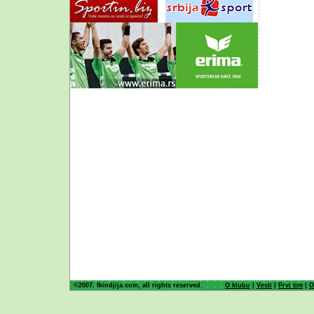
©2007. fkindjija.com, all rights reserved.
O klubu
|
Vesti
|
Prvi tim
|
O