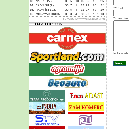
13.
NAPREDAK
30
5
10
15
35
55
25
14.
RADNIčKI (P)
30
7
1
22
29
83
22
*E-mail:
15.
RADNIčKI 1923
30
5
4
21
27
68
19
16.
MORAVAC ORION
30
3
4
23
23
107
13
*Komentar:
powered by
www.srbijasport.net
Polja obel