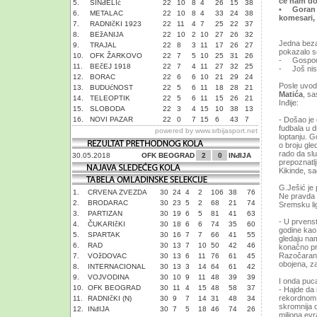
će nam don
5.
SINđELIć
22
10
8
4
26
15
38
• Goran L
6.
METALAC
22
10
8
4
33
24
38
komesari, 
7.
RADNIčKI 1923
22
11
4
7
25
22
37
8.
BEžANIJA
22
10
2
10
27
26
32
Jedna bezaz
9.
TRAJAL
22
8
3
11
17
26
27
pokazalo se
10.
OFK ŽARKOVO
22
7
5
10
25
31
26
- Gospodo,
11.
BEčEJ 1918
22
7
4
11
27
32
25
- Još nism
12.
BORAC
22
6
6
10
21
29
24
Posle uvod
13.
BUDUćNOST
22
5
6
11
18
28
21
Matića
, sa
14.
TELEOPTIK
22
5
6
11
15
26
21
Inđije:
15.
SLOBODA
22
3
4
15
10
38
13
16.
NOVI PAZAR
22
0
7
15
6
43
7
- Došao je
fudbala u d
powered by
www.srbijasport.net
loptanju. 
o broju gle
rado da slu
30.05.2018
OFK BEOGRAD
2
0
INđIJA
prepoznatlj
Kikinde, sa
G.Ješić je 
1.
CRVENA ZVEZDA
30
24
4
2
106
38
76
Ne pravda p
2.
BRODARAC
30
23
5
2
68
21
74
Sremsku li
3.
PARTIZAN
30
19
6
5
81
41
63
- U prvenst
4.
ČUKARIčKI
30
18
6
6
74
35
60
godine kao 
5.
SPARTAK
30
16
7
7
66
41
55
gledaju na
6.
RAD
30
13
7
10
50
42
46
konačno pr
Razočaran 
7.
VOžDOVAC
30
13
6
11
76
61
45
obojena, z
8.
INTERNACIONAL
30
13
3
14
64
61
42
9.
VOJVODINA
30
10
9
11
48
39
39
I onda puc
10.
OFK BEOGRAD
30
11
4
15
48
58
37
- Hajde da 
rekordnom r
11.
RADNIčKI (N)
30
9
7
14
31
48
34
skromnija o
12.
INđIJA
30
7
5
18
46
74
26
miliona evr