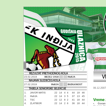
23.02.2019
BEčEJ 1918
INđIJA
27.02.2019
INđIJA
BUDUćNOST
06.12.2007
1.
JAVOR MATIS
22
14
4
4
44
19
46
2.
INđIJA
22
14
3
5
37
13
45
Vreme z
3.
TSC
22
12
8
2
41
18
44
4.
ZLATIBOR
22
14
2
6
36
18
44
• Goran Je