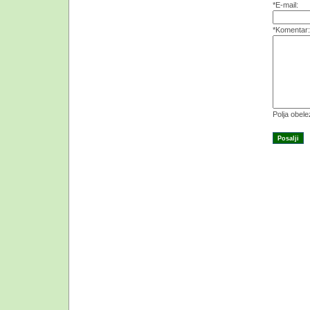
*E-mail:
*Komentar:
Polja obel