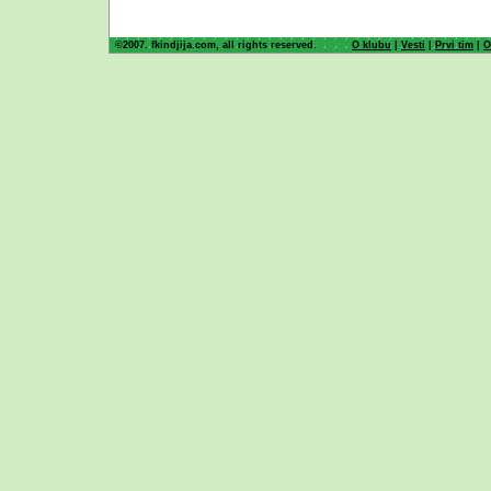
©2007. fkindjija.com, all rights reserved.
O klubu
|
Vesti
|
Prvi tim
|
O