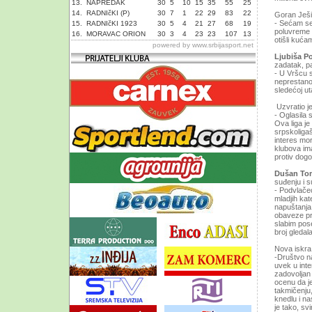
13.
NAPREDAK
30
5
10
15
35
55
25
14.
RADNIčKI (P)
30
7
1
22
29
83
22
Goran Ješi
- Sećam se 
15.
RADNIčKI 1923
30
5
4
21
27
68
19
poluvreme 2
16.
MORAVAC ORION
30
3
4
23
23
107
13
otišli kuća
powered by
www.srbijasport.net
Ljubiša P
zadatak, p
- U Vršcu s
neprestano
sledećoj u
Uzvratio je
- Oglasila 
Ova liga je 
srpskoligaš
interes mo
klubova ima
protiv dogo
Dušan To
suđenju i s
- Podvlače
mladjih kat
napuštanja 
obaveze pr
slabim pos
broj gleda
Nova iskra
-Društvo na
uvek u inte
zadovoljan 
ocenu da je
takmičenju,
knedlu i na
je tako, sv