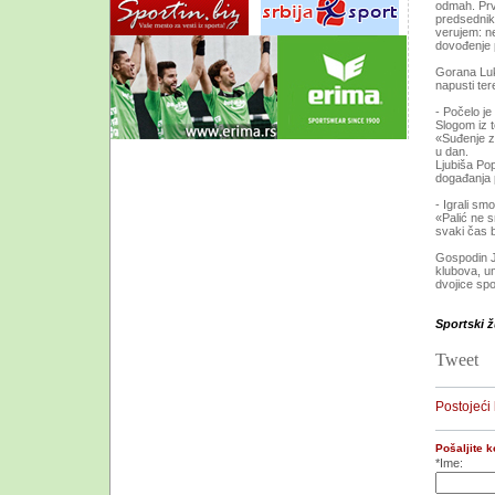
odmah. Prvi
predsednik 
verujem: n
dovođenje p
Gorana Luka
napusti ter
- Počelo je
Slogom iz 
«Suđenje z
u dan.
Ljubiša Po
događanja p
- Igrali s
«Palić ne s
svaki čas 
Gospodin Je
klubova, um
dvojice spo
Sportski ž
Tweet
Postojeći
Pošaljite 
*Ime: