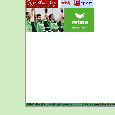
©2007. fkindjija.com, all rights reserved.
O klubu
|
Vesti
|
Prvi tim
|
O