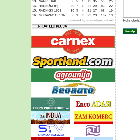
13.
NAPREDAK
30
5
10
15
35
55
25
14.
RADNIčKI (P)
30
7
1
22
29
83
22
15.
RADNIčKI 1923
30
5
4
21
27
68
19
16.
MORAVAC ORION
30
3
4
23
23
107
13
powered by
www.srbijasport.net
Polja obel