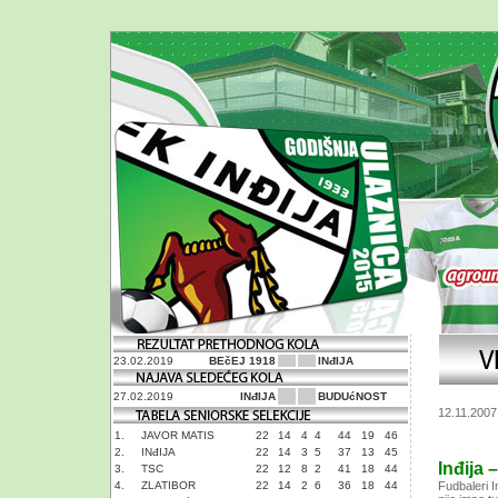
23.02.2019
BEčEJ 1918
INđIJA
27.02.2019
INđIJA
BUDUćNOST
12.11.2007
1.
JAVOR MATIS
22
14
4
4
44
19
46
2.
INđIJA
22
14
3
5
37
13
45
Inđija 
3.
TSC
22
12
8
2
41
18
44
4.
ZLATIBOR
22
14
2
6
36
18
44
Fudbaleri I