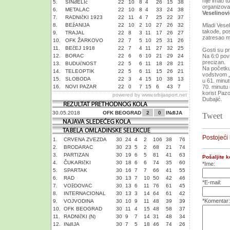
nije imao t
5.
SINđELIć
22
10
8
4
26
15
38
organizova
6.
METALAC
22
10
8
4
33
24
38
Veselinov
7.
RADNIčKI 1923
22
11
4
7
25
22
37
8.
BEžANIJA
22
10
2
10
27
26
32
Mladi Vesel
takođe, pos
9.
TRAJAL
22
8
3
11
17
26
27
zatresao 
10.
OFK ŽARKOVO
22
7
5
10
25
31
26
11.
BEčEJ 1918
22
7
4
11
27
32
25
Gosti su prv
12.
BORAC
22
6
6
10
21
29
24
Na 6:0 povi
precizan.
13.
BUDUćNOST
22
5
6
11
18
28
21
Na početku
14.
TELEOPTIK
22
5
6
11
15
26
21
vođstvom „z
15.
SLOBODA
22
3
4
15
10
38
13
u 61. minutu
16.
NOVI PAZAR
22
0
7
15
6
43
7
70. minutu 
korist Paz
powered by
www.srbijasport.net
Dubajić.
30.05.2018
OFK BEOGRAD
2
0
INđIJA
Tweet
Postojeći
1.
CRVENA ZVEZDA
30
24
4
2
106
38
76
2.
BRODARAC
30
23
5
2
68
21
74
3.
PARTIZAN
30
19
6
5
81
41
63
Pošaljite 
4.
ČUKARIčKI
30
18
6
6
74
35
60
*Ime:
5.
SPARTAK
30
16
7
7
66
41
55
6.
RAD
30
13
7
10
50
42
46
*E-mail:
7.
VOžDOVAC
30
13
6
11
76
61
45
8.
INTERNACIONAL
30
13
3
14
64
61
42
*Komentar:
9.
VOJVODINA
30
10
9
11
48
39
39
10.
OFK BEOGRAD
30
11
4
15
48
58
37
11.
RADNIčKI (N)
30
9
7
14
31
48
34
12.
INđIJA
30
7
5
18
46
74
26