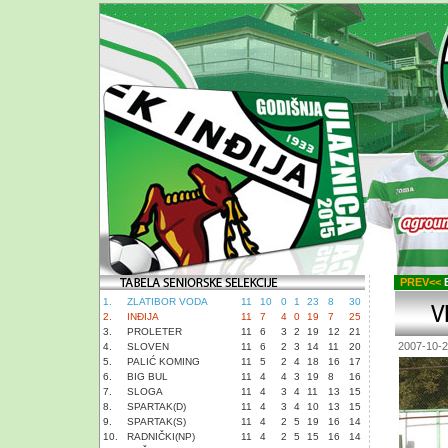
PREV<<
B
1.
ZLATIBOR VODA
11
10
0
1
23
8
30
2.
INĐIJA
11
7
4
0
19
7
25
3.
PROLETER
11
6
3
2
19
12
21
2007-10-
4.
SLOVEN
11
6
2
3
14
11
20
5.
PALIĆ KOMING
11
5
2
4
18
16
17
6.
BIG BUL
11
4
4
3
19
8
16
7.
SLOGA
11
4
3
4
11
13
15
8.
SPARTAK(D)
11
4
3
4
10
13
15
9.
SPARTAK(S)
11
4
2
5
19
16
14
10.
RADNIČKI(NP)
11
4
2
5
15
16
14