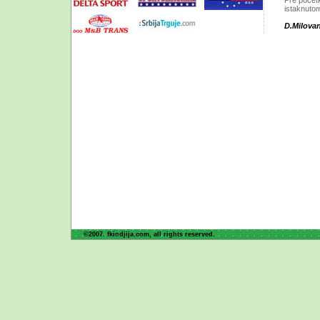
Pre počet
istaknutom
D.Milovan
©2007. fkindjija.com, all rights reserved.