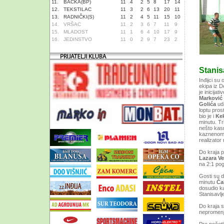
11.
BAČKA(BP)
11
4
2
5
8
17
14
12.
TEKSTILAC
11
3
2
6
13
20
11
13.
RADNIČKI(S)
11
2
4
5
11
15
10
14.
VRŠAC
11
2
3
6
7
11
9
15.
MLADOST
11
1
6
4
10
17
9
16.
JEDINSTVO
11
0
2
9
7
23
2
Stanis
Inđijci su
ekipa iz D
je inicija
Marković
Golića
uda
loptu pros
bio je i
Ke
minutu. Tr
nešto kas
kaznenom 
realizator
Do kraja p
Lazara Ve
na 2:1 p
Gosti su d
minutu
Ča
dosudio ka
Stanisavlj
Do kraja s
nepromenj