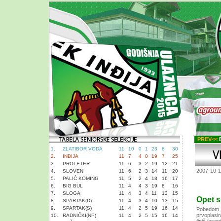
PREV<<
B
1.
ZLATIBOR VODA
11
10
0
1
23
8
30
2.
INĐIJA
11
7
4
0
19
7
25
3.
PROLETER
11
6
3
2
19
12
21
2007-10-
4.
SLOVEN
11
6
2
3
14
11
20
5.
PALIĆ KOMING
11
5
2
4
18
16
17
6.
BIG BUL
11
4
4
3
19
8
16
7.
SLOGA
11
4
3
4
11
13
15
Opet s
8.
SPARTAK(D)
11
4
3
4
10
13
15
9.
SPARTAK(S)
11
4
2
5
19
16
14
Pobedom „I
prvoplasir
10.
RADNIČKI(NP)
11
4
2
5
15
16
14