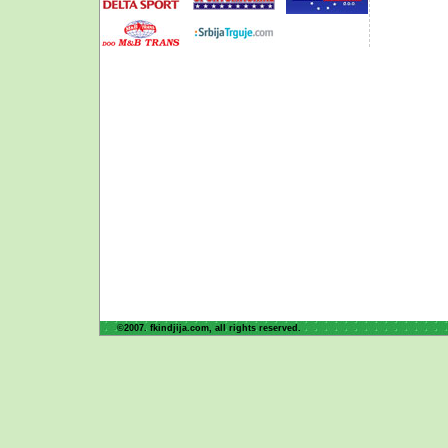
©2007. fkindjija.com, all rights reserved.