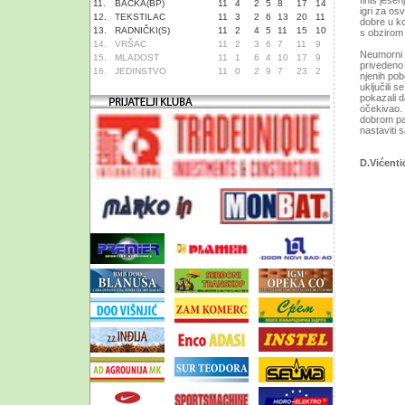
finiš jesen
11.
BAČKA(BP)
11
4
2
5
8
17
14
igri za os
12.
TEKSTILAC
11
3
2
6
13
20
11
dobre u ko
13.
RADNIČKI(S)
11
2
4
5
11
15
10
s obzirom 
14.
VRŠAC
11
2
3
6
7
11
9
Neumorni
15.
MLADOST
11
1
6
4
10
17
9
privedeno 
16.
JEDINSTVO
11
0
2
9
7
23
2
njenih pob
uključili 
pokazali d
očekivao. 
dobrom pa
nastaviti 
D.Vićenti