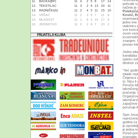
renomioran
11.
BAČKA(BP)
11
4
2
5
8
17
14
pohvale sa
12.
TEKSTILAC
11
3
2
6
13
20
11
načinio je
13.
RADNIČKI(S)
11
2
4
5
11
15
10
Poleksića
Kostić, Đ
14.
VRŠAC
11
2
3
6
7
11
9
osamnaesto
15.
MLADOST
11
1
6
4
10
17
9
jedno ime
16.
JEDINSTVO
11
0
2
9
7
23
2
utakmicu 
sve konce 
ovom veom
izvanredni
znanjem. O
postao int
Jedno pita
kandidata 
spisku se
direktor z
"Već godin
mlađe repr
Činjenica 
to. Nisu l
Poručio bi
takmičenja
praćenja. 
Organizova
takmičarsk
zapažene r
poručuje A
Sam Jovan
reprezenta
godina za 
je opredel
je jedna n
Pored ponu
iznenadio