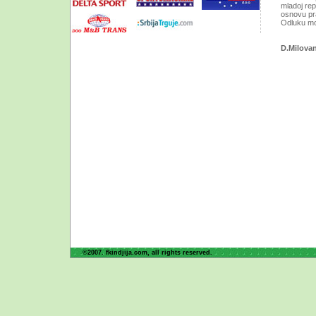
mladoj re
osnovu pra
Odluku mor
D.Milova
©2007. fkindjija.com, all rights reserved.