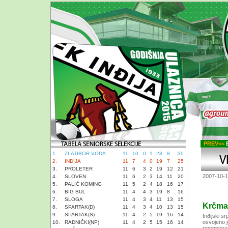
PREV<<
B
1.
ZLATIBOR VODA
11
10
0
1
23
8
30
2.
INĐIJA
11
7
4
0
19
7
25
3.
PROLETER
11
6
3
2
19
12
21
2007-10-
4.
SLOVEN
11
6
2
3
14
11
20
5.
PALIĆ KOMING
11
5
2
4
18
16
17
6.
BIG BUL
11
4
4
3
19
8
16
7.
SLOGA
11
4
3
4
11
13
15
Krčmar
8.
SPARTAK(D)
11
4
3
4
10
13
15
9.
SPARTAK(S)
11
4
2
5
19
16
14
Inđijski s
osvojeno j
10.
RADNIČKI(NP)
11
4
2
5
15
16
14