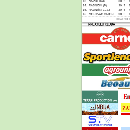
13.
NAPREDAK
30
5
14.
RADNIčKI (P)
30
7
15.
RADNIčKI 1923
30
5
16.
MORAVAC ORION
30
3
powered 