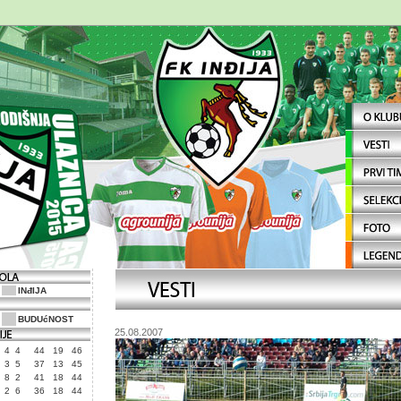
INđIJA
BUDUćNOST
25.08.2007
4
4
44
19
46
3
5
37
13
45
8
2
41
18
44
2
6
36
18
44