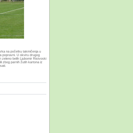
Jarka na početku takmičenja u
 za popravni. U okviru drugog
h zeleno belih Ljubomir Ristvoski
i zbog parnih žutih kartona iz
ati.