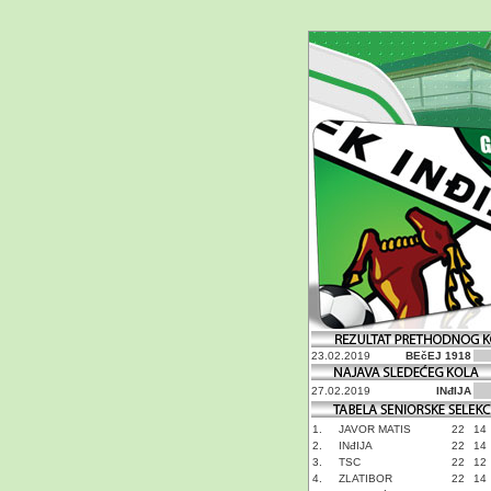
23.02.2019
BEčEJ 1918
27.02.2019
INđIJA
1.
JAVOR MATIS
22
14
2.
INđIJA
22
14
3.
TSC
22
12
4.
ZLATIBOR
22
14