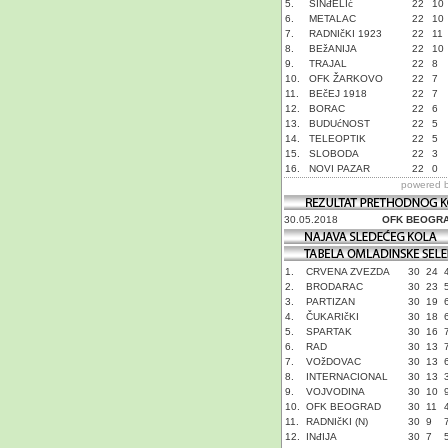
5.
SINđELIć
22
10
6.
METALAC
22
10
7.
RADNIčKI 1923
22
11
8.
BEžANIJA
22
10
9.
TRAJAL
22
8
10.
OFK ŽARKOVO
22
7
11.
BEčEJ 1918
22
7
12.
BORAC
22
6
13.
BUDUćNOST
22
5
14.
TELEOPTIK
22
5
15.
SLOBODA
22
3
16.
NOVI PAZAR
22
0
powered 
30.05.2018
OFK BEOGR
1.
CRVENA ZVEZDA
30
24
2.
BRODARAC
30
23
3.
PARTIZAN
30
19
4.
ČUKARIčKI
30
18
5.
SPARTAK
30
16
6.
RAD
30
13
7.
VOžDOVAC
30
13
8.
INTERNACIONAL
30
13
9.
VOJVODINA
30
10
10.
OFK BEOGRAD
30
11
11.
RADNIčKI (N)
30
9
12.
INđIJA
30
7