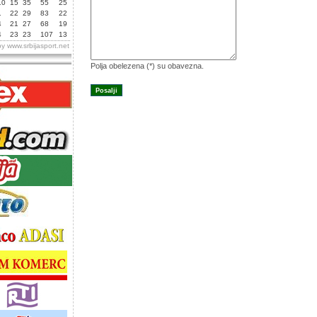
10
15
35
55
25
1
22
29
83
22
4
21
27
68
19
4
23
23
107
13
by
www.srbijasport.net
Polja obelezena (*) su obavezna.