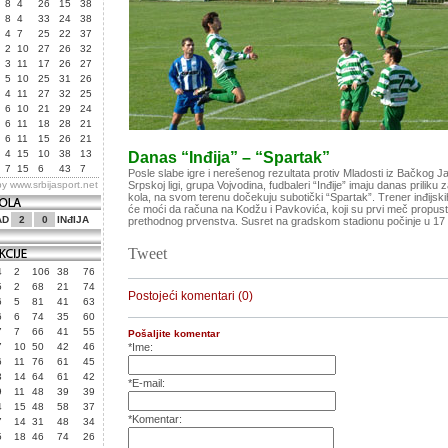
8
4
26
15
38
8
4
33
24
38
4
7
25
22
37
2
10
27
26
32
3
11
17
26
27
5
10
25
31
26
4
11
27
32
25
6
10
21
29
24
6
11
18
28
21
6
11
15
26
21
4
15
10
38
13
Danas “Inđija” – “Spartak”
7
15
6
43
7
Posle slabe igre i nerešenog rezultata protiv Mladosti iz Bačkog 
by
www.srbijasport.net
Srpskoj ligi, grupa Vojvodina, fudbaleri “Inđije” imaju danas priliku
kola, na svom terenu dočekuju subotički “Spartak”. Trener inđijski
će moći da računa na Kodžu i Pavkovića, koji su prvi meč propustil
AD
2
0
INđIJA
prethodnog prvenstva. Susret na gradskom stadionu počinje u 17 s
Tweet
4
2
106
38
76
5
2
68
21
74
Postojeći komentari (0)
6
5
81
41
63
6
6
74
35
60
7
7
66
41
55
Pošaljite komentar
7
10
50
42
46
*Ime:
6
11
76
61
45
3
14
64
61
42
*E-mail:
9
11
48
39
39
4
15
48
58
37
*Komentar:
7
14
31
48
34
5
18
46
74
26