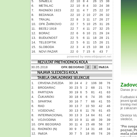
5.
SINđELIć
22
10
8
4
26
15
38
6.
METALAC
22
10
8
4
33
24
38
7.
RADNIčKI 1923
22
11
4
7
25
22
37
8.
BEžANIJA
22
10
2
10
27
26
32
9.
TRAJAL
22
8
3
11
17
26
27
10.
OFK ŽARKOVO
22
7
5
10
25
31
26
11.
BEčEJ 1918
22
7
4
11
27
32
25
12.
BORAC
22
6
6
10
21
29
24
13.
BUDUćNOST
22
5
6
11
18
28
21
14.
TELEOPTIK
22
5
6
11
15
26
21
15.
SLOBODA
22
3
4
15
10
38
13
16.
NOVI PAZAR
22
0
7
15
6
43
7
powered by
www.srbijasport.net
30.05.2018
OFK BEOGRAD
2
0
INđIJA
1.
CRVENA ZVEZDA
30
24
4
2
106
38
76
Zadovo
2.
BRODARAC
30
23
5
2
68
21
74
Danas je u 
3.
PARTIZAN
30
19
6
5
81
41
63
4.
ČUKARIčKI
30
18
6
6
74
35
60
Fudbalski k
jeseni igra
5.
SPARTAK
30
16
7
7
66
41
55
trening meč
6.
RAD
30
13
7
10
50
42
46
je zakazan
7.
VOžDOVAC
30
13
6
11
76
61
45
8.
INTERNACIONAL
30
13
3
14
64
61
42
Direktor kl
sledeće,
9.
VOJVODINA
30
10
9
11
48
39
39
10.
OFK BEOGRAD
30
11
4
15
48
58
37
"
Pre svega
11.
RADNIčKI (N)
30
9
7
14
31
48
34
poznat. P
12.
INđIJA
30
7
5
18
46
74
26
meča oček