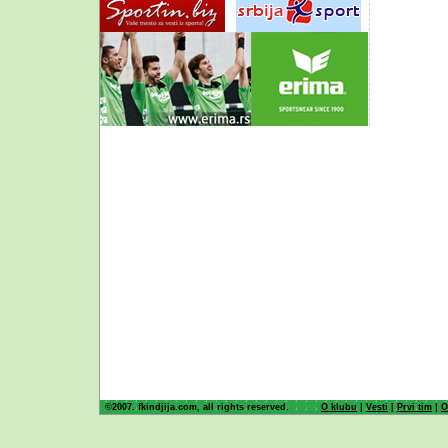
©2007. fkindjija.com, all rights reserved.
O klubu
|
Vesti
|
Prvi tim
|
O