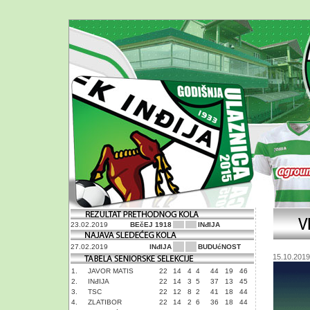
23.02.2019
BEčEJ 1918
INđIJA
27.02.2019
INđIJA
BUDUćNOST
15.10.2019
1.
JAVOR MATIS
22
14
4
4
44
19
46
2.
INđIJA
22
14
3
5
37
13
45
3.
TSC
22
12
8
2
41
18
44
4.
ZLATIBOR
22
14
2
6
36
18
44