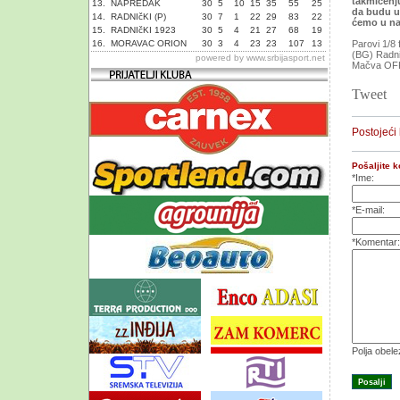
takmičenju
13.
NAPREDAK
30
5
10
15
35
55
25
da budu uz
14.
RADNIčKI (P)
30
7
1
22
29
83
22
ćemo u na
15.
RADNIčKI 1923
30
5
4
21
27
68
19
16.
MORAVAC ORION
30
3
4
23
23
107
13
Parovi 1/8 
(BG) Radni
powered by
www.srbijasport.net
Mačva OFK
Tweet
Postojeći
Pošaljite 
*Ime:
*E-mail:
*Komentar:
Polja obel