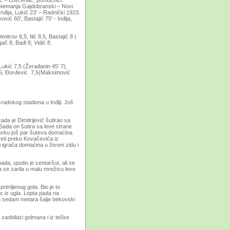
ić – Lovćenac, pomoćnici:
: Nemanja Gajdobranski – Novi
nđija, Lukić 23’ – Radnički 1923.
ković 60', Bastajić 75' - Inđija,
mitrov 8,5, Ilić 8,5, Bastajić 8 (
ač 8, Bađi 8, Vidić 8.
Lukić 7,5 (Žerađanin 45’ 7),
7,5, Đorđević 7,5(Maksimović
adskog stadiona u Inđiji. Još
ada je Dimitrijević šutirao sa
. Sada on šutira sa leve strane
avku još par šuteva domaćina
preti preko Kovačevića iz
i igrača domaćina u živom zidu i
ada, uputio je centaršut, ali se
ta se zarila u malu mrežicu leve
primljenog gola. Bio je to
 iz ugla. Lopta pada na
e sa sedam metara šalje bekovski
i zaobilazi golmana i iz teške