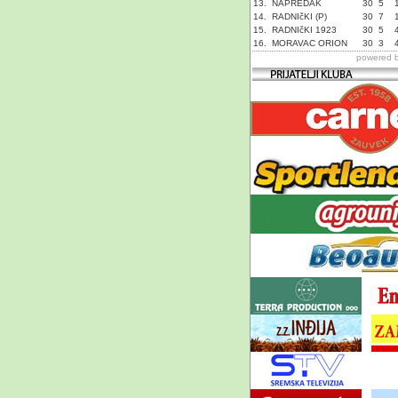
13.
NAPREDAK
30
5
14.
RADNIčKI (P)
30
7
15.
RADNIčKI 1923
30
5
16.
MORAVAC ORION
30
3
powered 