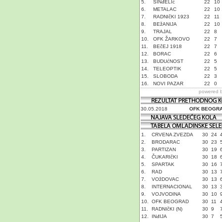
5.
SINđELIć
22
10
6.
METALAC
22
10
7.
RADNIčKI 1923
22
11
8.
BEžANIJA
22
10
9.
TRAJAL
22
8
10.
OFK ŽARKOVO
22
7
11.
BEčEJ 1918
22
7
12.
BORAC
22
6
13.
BUDUćNOST
22
5
14.
TELEOPTIK
22
5
15.
SLOBODA
22
3
16.
NOVI PAZAR
22
0
powered 
30.05.2018
OFK BEOGR
1.
CRVENA ZVEZDA
30
24
2.
BRODARAC
30
23
3.
PARTIZAN
30
19
4.
ČUKARIčKI
30
18
5.
SPARTAK
30
16
6.
RAD
30
13
7.
VOžDOVAC
30
13
8.
INTERNACIONAL
30
13
9.
VOJVODINA
30
10
10.
OFK BEOGRAD
30
11
11.
RADNIčKI (N)
30
9
12.
INđIJA
30
7