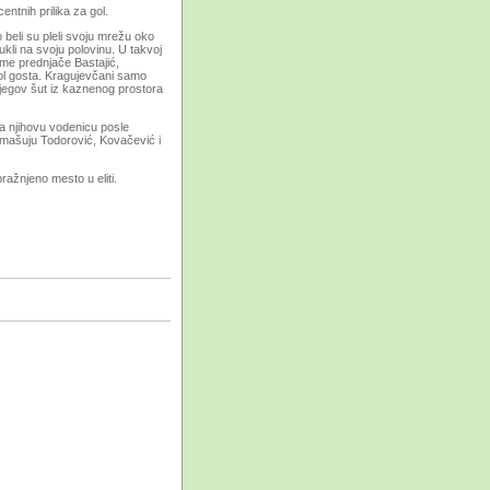
entnih prilika za gol.
beli su pleli svoju mrežu oko
li na svoju polovinu. U takvoj
ome prednjače Bastajić,
 gol gosta. Kragujevčani samo
 njegov šut iz kaznenog prostora
 na njihovu vodenicu posle
romašuju Todorović, Kovačević i
pražnjeno mesto u eliti.