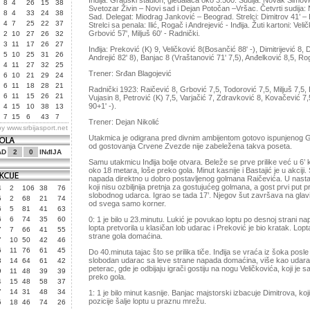
Inđija. Gradski stadion, gledalaca oko 3.500. Sudija: Novak Simov
8
4
26
15
38
Svetozar Živin – Novi sad i Dejan Potočan –Vršac. Četvrti sudija
8
4
33
24
38
Sad. Delegat: Miodrag Janković – Beograd. Strelci: Dimitrov 41’ – I
4
7
25
22
37
Strelci sa penala: Ilić, Rogač i Andrejević - Inđija. Žuti kartoni: Velič
Grbović 57', Miljuš 60' - Radnički.
2
10
27
26
32
3
11
17
26
27
Inđija: Preković (K) 9, Veličković 8(Bosančić 88' -), Dimitrijević 8, Di
5
10
25
31
26
Andrejić 82' 8), Banjac 8 (Vraštanović 71' 7,5), Anđelković 8,5, Rog
4
11
27
32
25
Trener: Srđan Blagojević
6
10
21
29
24
6
11
18
28
21
Radnički 1923: Raičević 8, Grbović 7,5, Todorović 7,5, Miljuš 7,5, 
6
11
15
26
21
Vujasin 8, Petrović (K) 7,5, Varjačić 7, Zdravković 8, Kovačević 
90+1' -).
4
15
10
38
13
7
15
6
43
7
Trener: Dejan Nikolić
by
www.srbijasport.net
Utakmica je odigrana pred divnim ambijentom gotovo ispunjenog Gr
od gostovanja Crvene Zvezde nije zabeležena takva poseta.
AD
2
0
INđIJA
Samu utakmicu Inđija bolje otvara. Beleže se prve prilike već u 6’ k
oko 18 metara, loše preko gola. Minut kasnije i Bastajić je u akciji
napada direktno u dobro postavljenog golmana Raičevića. U nast
koji nisu ozbiljnija pretnja za gostujućeg golmana, a gost prvi put 
4
2
106
38
76
slobodnog udarca. Igrao se tada 17’. Njegov šut završava na glav
5
2
68
21
74
od svega samo korner.
6
5
81
41
63
6
6
74
35
60
0: 1 je bilo u 23.minutu. Lukić je povukao loptu po desnoj strani nap
lopta pretvorila u klasičan lob udarac i Preković je bio kratak. Lop
7
7
66
41
55
strane gola domaćina.
7
10
50
42
46
6
11
76
61
45
Do 40.minuta tajac što se prilika tiče. Inđija se vraća iz šoka posle 
slobodan udarac sa leve strane napada domaćina, više kao udarac
3
14
64
61
42
peterac, gde je odbijaju igrači gostiju na nogu Veličkovića, koji j
9
11
48
39
39
preko gola.
4
15
48
58
37
7
14
31
48
34
1: 1 je bilo minut kasnije. Banjac majstorski izbacuje Dimitrova, koj
pozicije šalje loptu u praznu mrežu.
5
18
46
74
26