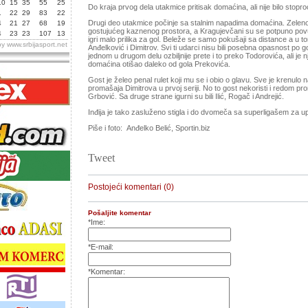
10
15
35
55
25
Do kraja prvog dela utakmice pritisak domaćina, ali nije bilo stoproc
1
22
29
83
22
Drugi deo utakmice počinje sa stalnim napadima domaćina. Zeleno 
4
21
27
68
19
gostujućeg kaznenog prostora, a Kragujevčani su se potpuno povuk
4
23
23
107
13
igri malo prilika za gol. Beleže se samo pokušaji sa distance a u t
by
www.srbijasport.net
Anđelković i Dimitrov. Svi ti udarci nisu bili posebna opasnost po
jednom u drugom delu ozbiljnije prete i to preko Todorovića, ali je
domaćina otišao daleko od gola Prekovića.
Gost je želeo penal rulet koji mu se i obio o glavu. Sve je krenulo
promašaja Dimitrova u prvoj seriji. No to gost nekoristi i redom p
Grbović. Sa druge strane igurni su bili Ilić, Rogač i Andrejić.
Inđija je tako zasluženo stigla i do dvomeča sa superligašem za u
Piše i foto: Anđelko Belić, Sportin.biz
Tweet
Postojeći komentari (0)
Pošaljite komentar
*Ime:
*E-mail:
*Komentar: