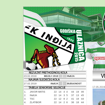
23.02.2019
BEčEJ 1918
INđIJA
27.02.2019
INđIJA
BUDUćNOST
17.05.2019
1.
JAVOR MATIS
22
14
4
4
44
19
46
2.
INđIJA
22
14
3
5
37
13
45
3.
TSC
22
12
8
2
41
18
44
4.
ZLATIBOR
22
14
2
6
36
18
44