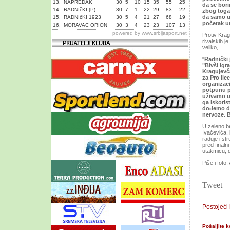
13.
NAPREDAK
30
5
10
15
35
55
25
da se bori
14.
RADNIčKI (P)
30
7
1
22
29
83
22
zbog toga 
da samo u
15.
RADNIčKI 1923
30
5
4
21
27
68
19
početak u
16.
MORAVAC ORION
30
3
4
23
23
107
13
powered by
www.srbijasport.net
Protiv Krag
rivalskih j
veliko,
"
Radnički 
"Bivši igr
Kragujevč
za Pro lic
organizaci
potpunu p
uživamo u 
ga iskoris
dođemo do
nervoze. 
U zeleno b
Ivačevića,
raduje i st
pred finaln
utakmicu, d
Piše i foto:
Tweet
Postojeći
Pošaljite 