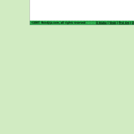
©2007. fkindjija.com, all rights reserved.
O klubu
|
Vesti
|
Prvi tim
|
O