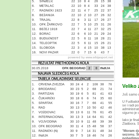
5.
SINđELIć
22
10
8
4
26
15
38
6.
METALAC
22
10
8
4
33
24
38
7.
RADNIčKI 1923
22
11
4
7
25
22
37
8.
BEžANIJA
22
10
2
10
27
26
32
9.
TRAJAL
22
8
3
11
17
26
27
10.
OFK ŽARKOVO
22
7
5
10
25
31
26
11.
BEčEJ 1918
22
7
4
11
27
32
25
12.
BORAC
22
6
6
10
21
29
24
13.
BUDUćNOST
22
5
6
11
18
28
21
14.
TELEOPTIK
22
5
6
11
15
26
21
15.
SLOBODA
22
3
4
15
10
38
13
16.
NOVI PAZAR
22
0
7
15
6
43
7
powered by
www.srbijasport.net
30.05.2018
OFK BEOGRAD
2
0
INđIJA
1.
CRVENA ZVEZDA
30
24
4
2
106
38
76
Veliko 
2.
BRODARAC
30
23
5
2
68
21
74
3.
PARTIZAN
30
19
6
5
81
41
63
Još samo dv
4.
ČUKARIčKI
30
18
6
6
74
35
60
U Fudbalsk
5.
SPARTAK
30
16
7
7
66
41
55
se i radi p
6.
RAD
30
13
7
10
50
42
46
administrat
7.
VOžDOVAC
30
13
6
11
76
61
45
sigurno je 
8.
INTERNACIONAL
30
13
3
14
64
61
42
Iako je fi
9.
VOJVODINA
30
10
9
11
48
39
39
Zlatibora. 
10.
OFK BEOGRAD
30
11
4
15
48
58
37
"
Moram da 
11.
RADNIčKI (N)
30
9
7
14
31
48
34
sezonu. Št
12.
INđIJA
30
7
5
18
46
74
26
pobedimo 