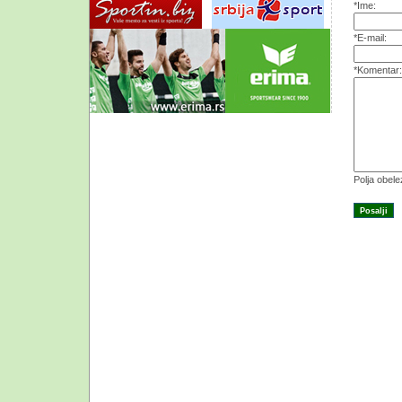
*Ime:
*E-mail:
*Komentar:
Polja obel